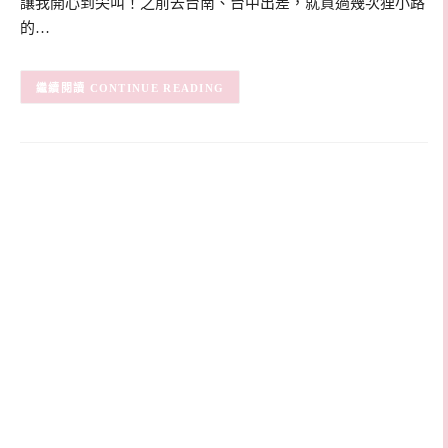
讓我開心到尖叫！之前去台南、台中出差，就買過幾次狸小路
的…
CONTINUE READING