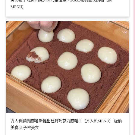
莫恩布丁 杜拜巧克力開心果蛋糕，SOGO復興館快閃櫃（附
MENU）
方人也鮮奶麻糬 新推出杜拜巧克力麻糬！（方人也MENU） 板橋
美食 江子翠美食