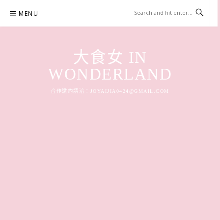
Skip
MENU
to
content
大食女 IN
WONDERLAND
合作邀約請洽：
JOYAIJIA0424@GMAIL.COM