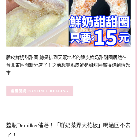
脆皮鮮奶甜甜圈 總是排到天荒地老的脆皮鮮奶甜甜圈居然在
台北東區開新分店了！之前想買脆皮鮮奶甜甜圈都得跑到晴光
市…
CONTINUE READING
整瓶Dr.milker催落！「鮮奶茶界天花板」喝過回不去
了！