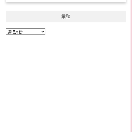
彙整
彙
整