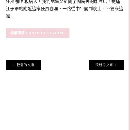
任風咖哩 板橋人！我們地盤又新開了間厲害的咖哩店！捷運
江子翠站附近這家任風咖哩，一路從中午開到晚上，不管來這
裡…
CONTINUE READING
文
較舊的文章
較新的文章
章
導
覽