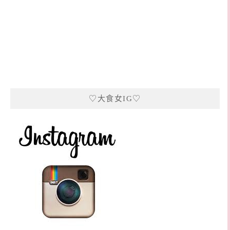
♡大食女IG♡