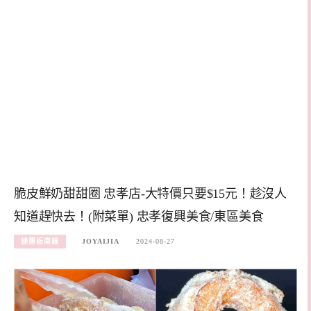
脆皮鮮奶甜甜圈 忠孝店-大特價只要$15元！趁沒人
知道趕快去！(附菜單) 忠孝復興美食/東區美食
捷運板南線
JOYAIJIA
2024-08-27