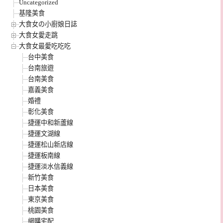
Uncategorized
基隆美食
大食女の小廚娘日誌
大食女愛走跳
大食女最愛吃吃吃
台中美食
台南旅遊
台南美食
嘉義美食
婚禮
彰化美食
捷運中和新蘆線
捷運文湖線
捷運松山新店線
捷運板南線
捷運淡水信義線
新竹美食
日本美食
東京美食
桃園美食
網購宅配