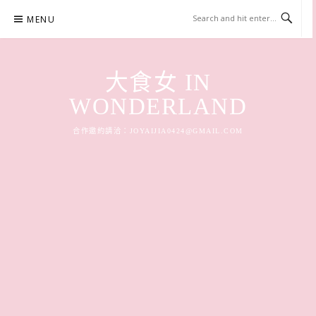
Skip
MENU
to
content
大食女 IN
WONDERLAND
合作邀約請洽：
JOYAIJIA0424@GMAIL.COM