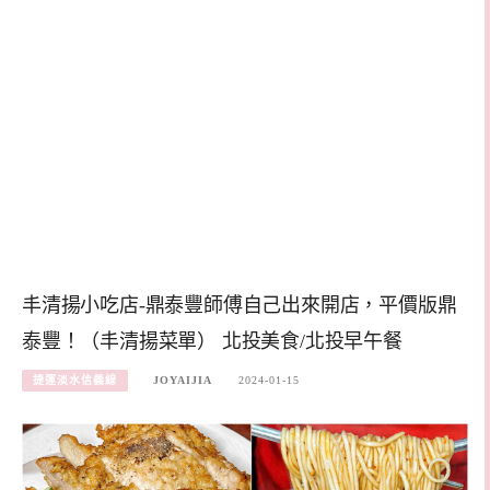
丰清揚小吃店-鼎泰豐師傅自己出來開店，平價版鼎
泰豐！（丰清揚菜單） 北投美食/北投早午餐
捷運淡水信義線
JOYAIJIA
2024-01-15