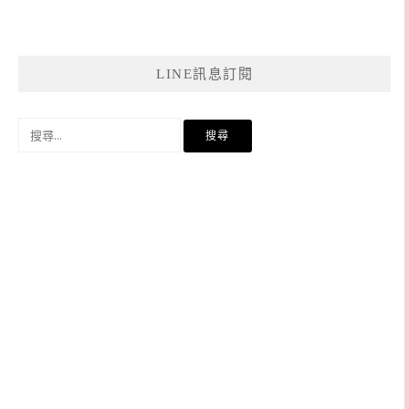
LINE訊息訂閱
搜
尋
關
鍵
字: