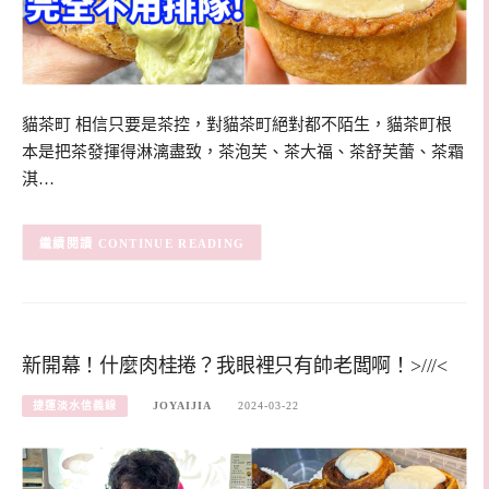
貓茶町 相信只要是茶控，對貓茶町絕對都不陌生，貓茶町根
本是把茶發揮得淋漓盡致，茶泡芙、茶大福、茶舒芙蕾、茶霜
淇…
CONTINUE READING
新開幕！什麼肉桂捲？我眼裡只有帥老闆啊！>///<
捷運淡水信義線
JOYAIJIA
2024-03-22