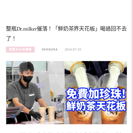
整瓶Dr.milker催落！「鮮奶茶界天花板」喝過回不去
了！
捷運淡水信義線
JOYAIJIA
2024-07-25