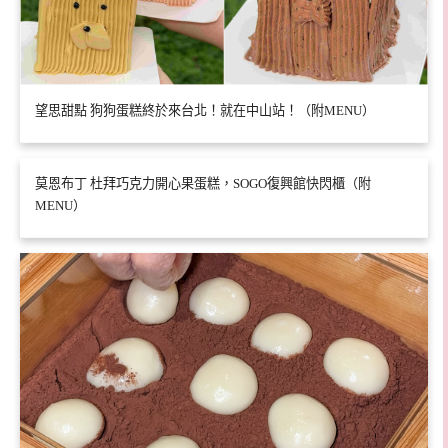
望思甜點 狗狗蛋糕終於來台北！就在中山站！（附MENU）
莫恩布丁 杜拜巧克力開心果蛋糕，SOGO復興館快閃櫃（附
MENU）