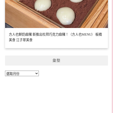
方人也鮮奶麻糬 新推出杜拜巧克力麻糬！（方人也MENU） 板橋
美食 江子翠美食
彙整
彙
整