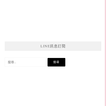
LINE訊息訂閱
搜
尋
關
鍵
字: