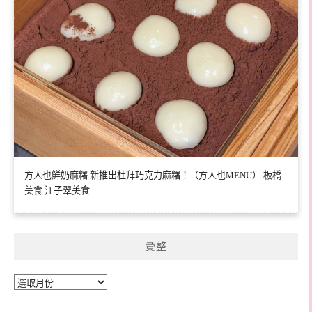
方人也鮮奶麻糬 新推出杜拜巧克力麻糬！（方人也MENU） 板橋
美食 江子翠美食
彙整
彙
整