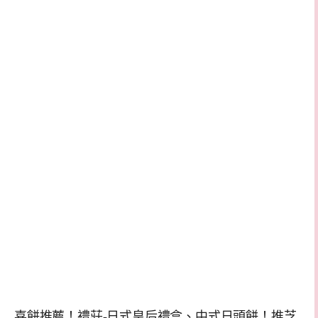
喜餅推薦！禮莊-日式皇后禮盒、中式日頭餅！推芝