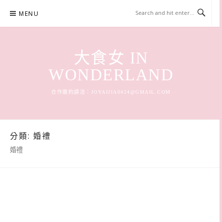
Skip
MENU
to
content
大食女 IN
WONDERLAND
合作邀約請洽：
JOYAIJIA0424@GMAIL.COM
分類:
婚禮
婚禮