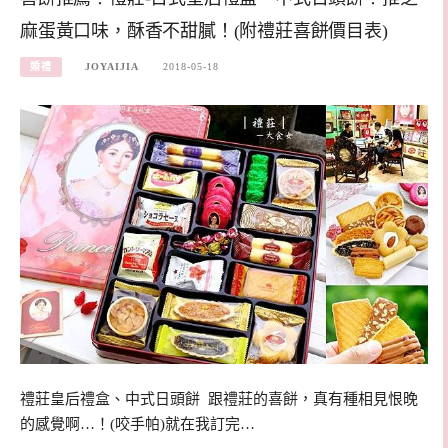
麻蛋黃口味，酥香不甜膩！(附禮莊喜餅價目表)
婚禮
JOYAIJIA
2018-05-18
禮莊皇后禮盒、中式日頭餅 跟禮莊的喜餅，真有種相見恨晚
的感覺啊…！(咬手帕)就在我訂完…