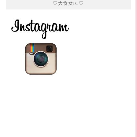
♡大食女IG♡