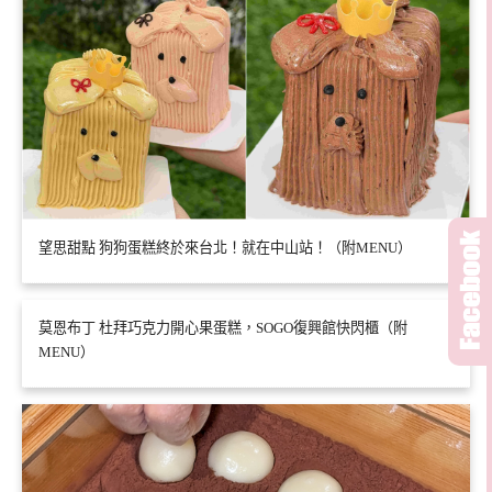
望思甜點 狗狗蛋糕終於來台北！就在中山站！（附MENU）
莫恩布丁 杜拜巧克力開心果蛋糕，SOGO復興館快閃櫃（附
MENU）