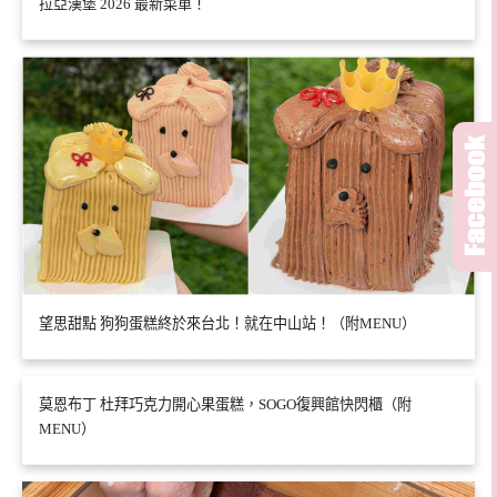
拉亞漢堡 2026 最新菜單！
望思甜點 狗狗蛋糕終於來台北！就在中山站！（附MENU）
莫恩布丁 杜拜巧克力開心果蛋糕，SOGO復興館快閃櫃（附
MENU）