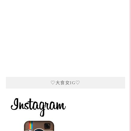
♡大食女IG♡