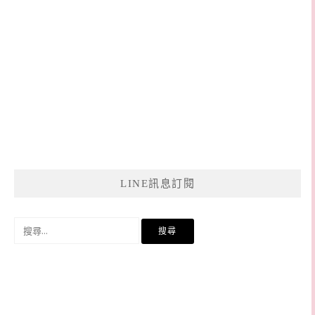
LINE訊息訂閱
搜
尋
關
鍵
字: