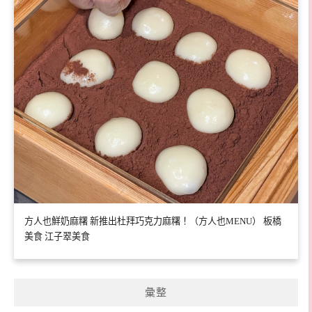
方人也鮮奶麻糬 新推出杜拜巧克力麻糬！（方人也MENU） 板橋
美食 江子翠美食
彙整