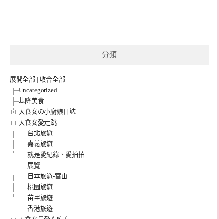
分類
展開全部
|
收合全部
Uncategorized
基隆美食
大食女の小廚娘日誌
大食女愛走跳
台北旅遊
嘉義旅遊
就是愛紀錄、愛拍拍
展覽
日本旅遊-富山
桃園旅遊
苗里旅遊
香港旅遊