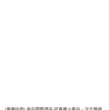
[嘉義住宿] 皇品國際酒店-近嘉義火車站、文化路夜