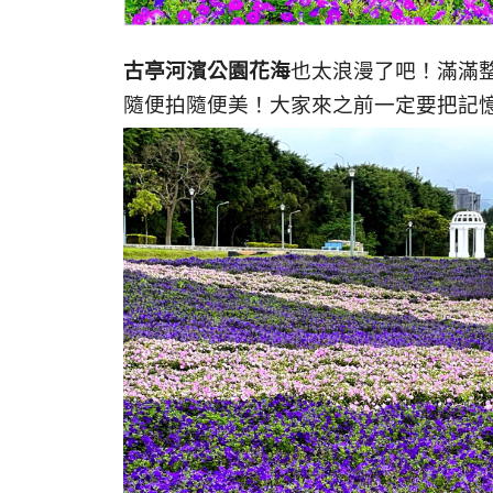
古亭河濱公園花海
也太浪漫了吧！滿滿
隨便拍隨便美！大家來之前一定要把記