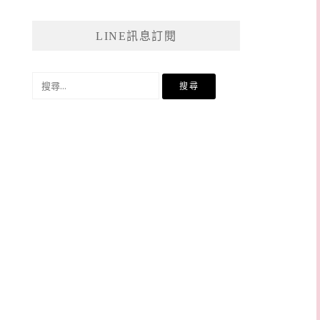
LINE訊息訂閱
搜
尋
關
鍵
字: