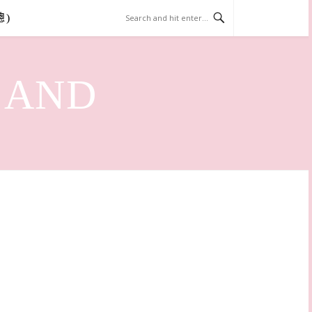
總)
LAND