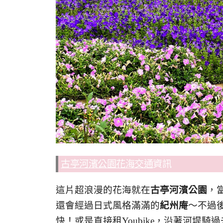
古亭河濱公園花海交通
資訊
這片超浪漫的花海就在
古亭河濱公園
，
還會經過日式風格滿滿的
紀州庵
～不過
快！或是直接租Youbike，沿著河堤騎