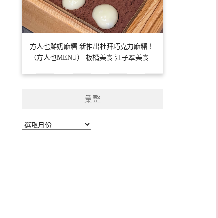
方人也鮮奶麻糬 新推出杜拜巧克力麻糬！
（方人也MENU） 板橋美食 江子翠美食
彙整
彙
整