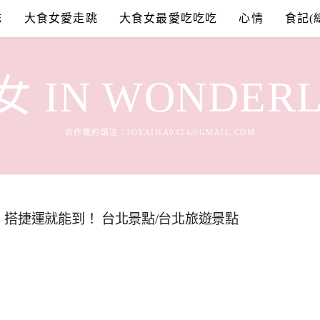
誌
大食女愛走跳
大食女最愛吃吃吃
心情
食記(
 IN WONDER
合作邀約請洽：
JOYAIJIA0424@GMAIL.COM
搭捷運就能到！ 台北景點/台北旅遊景點