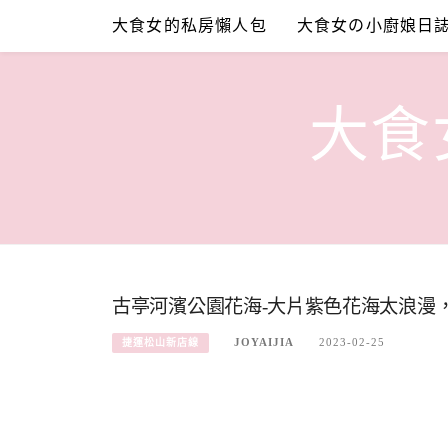
Skip
大食女的私房懶人包
大食女の小廚娘日
to
content
大食女
古亭河濱公園花海-大片紫色花海太浪漫，
JOYAIJIA
2023-02-25
捷運松山新店線