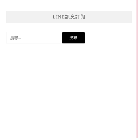
LINE訊息訂閱
搜
尋
關
鍵
字: