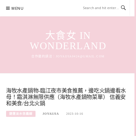
Skip
MENU
to
content
大食女 IN
WONDERLAND
合作邀約請洽：
JOYAIJIA0424@GMAIL.COM
海牧水產鍋物-臨江夜市美食推薦，邊吃火鍋邊看水
母！霜淇淋無限供應（海牧水產鍋物菜單） 信義安
和美食/台北火鍋
捷運淡水信義線
JOYAIJIA
2023-10-16