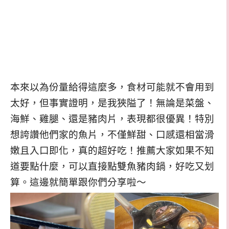
本來以為份量給得這麼多，食材可能就不會用到
太好，但事實證明，是我狹隘了！無論是菜盤、
海鮮、雞腿、還是豬肉片，表現都很優異！特別
想誇讚他們家的魚片，不僅鮮甜、口感還相當滑
嫩且入口即化，真的超好吃！推薦大家如果不知
道要點什麼，可以直接點雙魚豬肉鍋，好吃又划
算。這邊就簡單跟你們分享啦～