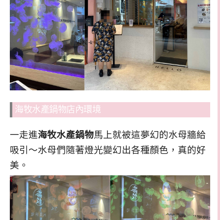
海牧水產鍋物店內環境
一走進
海牧水產鍋物
馬上就被這夢幻的水母牆給
吸引～水母們隨著燈光變幻出各種顏色，真的好
美。