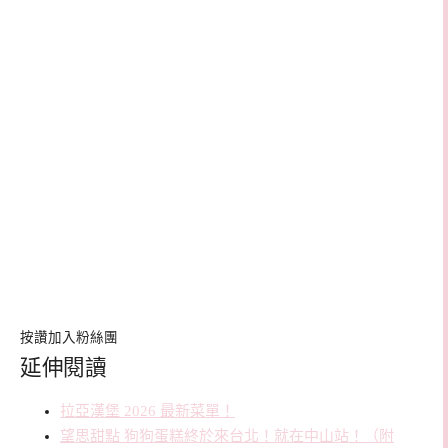
按讚加入粉絲團
延伸閱讀
拉亞漢堡 2026 最新菜單！
望思甜點 狗狗蛋糕終於來台北！就在中山站！（附