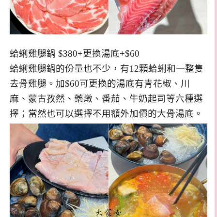
蛤蜊雞腿鍋 $380+更換湯底+$60
蛤蜊雞腿鍋的份量也不少，有12顆蛤蜊和一整隻
去骨雞腿。加$60可更換的湯底有青花椒、川
麻、蒙古孜然、藥燉、番茄、牛奶起司等六種選
擇；當然也可以選擇不用額外加價的大骨湯底。