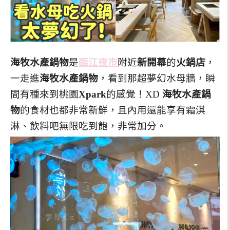
海牧水產鍋物
是
臨江夜市
附近
新開幕
的
火鍋店
，
一走進
海牧水產鍋物
，看到那超夢幻水母牆，瞬
間有種來到桃園
Xpark
的感覺！XD
海牧水產鍋
物
的食材也都非常新鮮，且內用還能享有霜淇
淋、飲料吧無限吃到飽，非常加分。