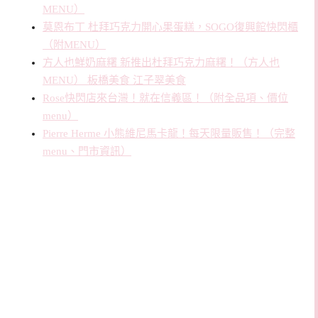
MENU）
莫恩布丁 杜拜巧克力開心果蛋糕，SOGO復興館快閃櫃
（附MENU）
方人也鮮奶麻糬 新推出杜拜巧克力麻糬！（方人也
MENU） 板橋美食 江子翠美食
Rose快閃店來台灣！就在信義區！（附全品項、價位
menu）
Pierre Herme 小熊維尼馬卡龍！每天限量販售！（完整
menu、門市資訊）