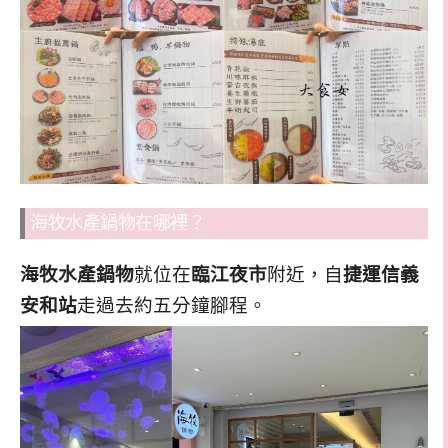
海牧水產鍋物在哪裡？
海牧水產鍋物
就位在
臨江夜市
附近，自
捷運信義
安和站
走過去約五分鐘腳程。