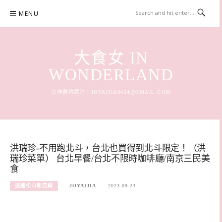
Skip
MENU
to
content
大食女 IN
WONDERLAND
合作邀約請洽：
JOYAIJIA0424@GMAIL.COM
洪瑞珍-不用跑北斗，台北也買得到北斗限定！（洪
瑞珍菜單） 台北早餐/台北不限時咖啡廳/南京三民美
食
捷運松山新店線
JOYAIJIA
2023-09-23