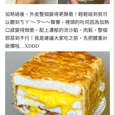
加熱過後，外皮整個變得更酥脆！輕輕碰到就可
以聽到ㄎㄚˇ～ㄗ～～聲響，裡頭的吐司因為加熱
口感變得微脆，配上濃郁的流沙餡、肉鬆，整個
邪惡到不行！我是建議大家吃之前，先把體重計
砸爛啦…XDDD