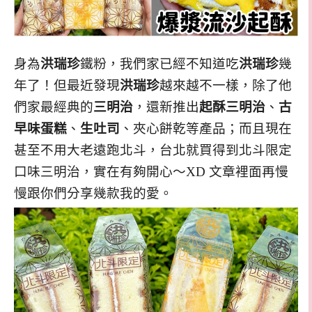
身為
洪瑞珍
鐵粉，我們家已經不知道吃
洪瑞珍
幾
年了！但最近發現
洪瑞珍
越來越不一樣，除了他
們家最經典的
三明治
，還新推出
起酥三明治
、
古
早味蛋糕
、
生吐司
、夾心餅乾等產品；而且現在
甚至不用大老遠跑北斗，台北就買得到北斗限定
口味三明治，實在有夠開心～XD 文章裡面再慢
慢跟你們分享幾款我的愛。