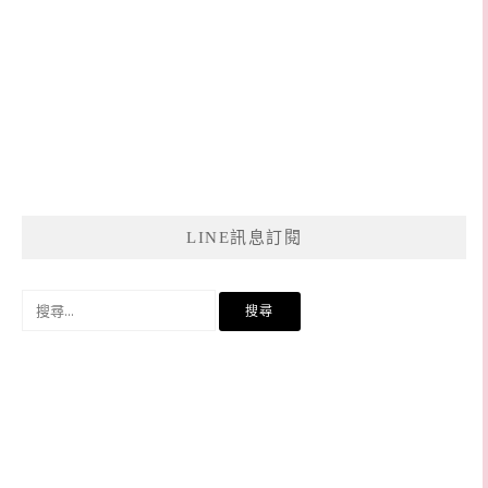
LINE訊息訂閱
搜
尋
關
鍵
字: