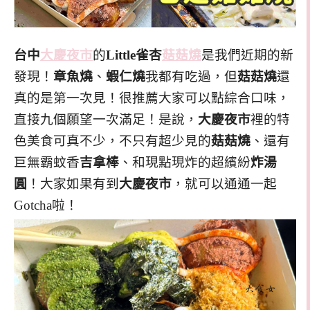
台中
大慶夜市
的
Little雀杏
菇菇燒
是我們近期的新
發現！
章魚燒
、
蝦仁燒
我都有吃過，但
菇菇燒
還
真的是第一次見！很推薦大家可以點綜合口味，
直接九個願望一次滿足！是說，
大慶夜市
裡的特
色美食可真不少，不只有超少見的
菇菇燒
、還有
巨無霸蚊香
吉拿棒
、和現點現炸的超繽紛
炸湯
圓
！大家如果有到
大慶夜市
，就可以通通一起
Gotcha啦！