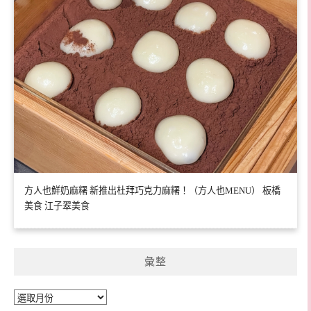
方人也鮮奶麻糬 新推出杜拜巧克力麻糬！（方人也MENU） 板橋
美食 江子翠美食
彙整
彙