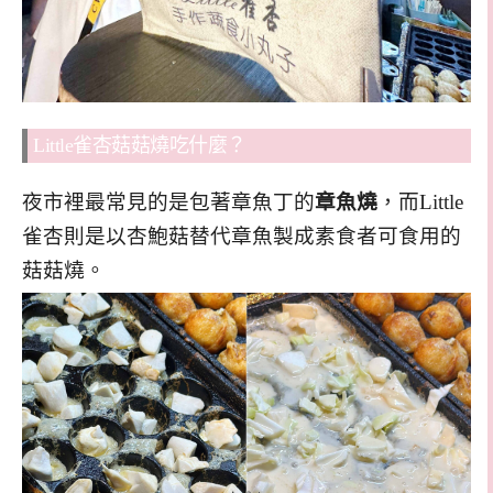
Little雀杏菇菇燒吃什麼？
夜市裡最常見的是包著章魚丁的
章魚燒
，而Little
雀杏則是以杏鮑菇替代章魚製成素食者可食用的
菇菇燒。