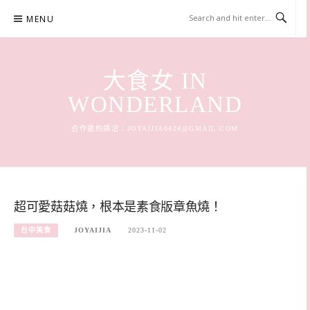
Skip
MENU
to
content
大食女 IN
WONDERLAND
合作邀約請洽：
JOYAIJIA0424@GMAIL.COM
超可愛菇菇燒，根本是素食版章魚燒！
台中美食
JOYAIJIA
2023-11-02