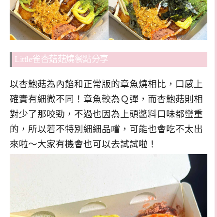
Little雀杏菇菇燒餐點分享
以杏鮑菇為內餡和正常版的章魚燒相比，口感上
確實有細微不同！章魚較為Ｑ彈，而杏鮑菇則相
對少了那咬勁，不過也因為上頭醬料口味都蠻重
的，所以若不特別細細品嚐，可能也會吃不太出
來啦～大家有機會也可以去試試啦！