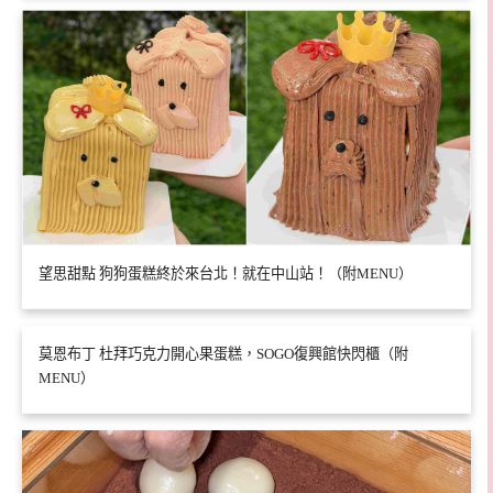
望思甜點 狗狗蛋糕終於來台北！就在中山站！（附MENU）
莫恩布丁 杜拜巧克力開心果蛋糕，SOGO復興館快閃櫃（附
MENU）