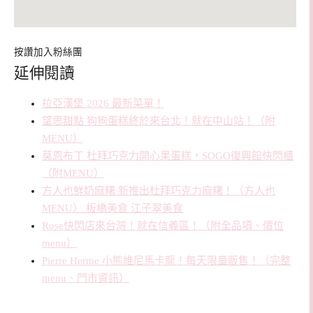
按讚加入粉絲團
延伸閱讀
拉亞漢堡 2026 最新菜單！
望思甜點 狗狗蛋糕終於來台北！就在中山站！（附
MENU）
莫恩布丁 杜拜巧克力開心果蛋糕，SOGO復興館快閃櫃
（附MENU）
方人也鮮奶麻糬 新推出杜拜巧克力麻糬！（方人也
MENU） 板橋美食 江子翠美食
Rose快閃店來台灣！就在信義區！（附全品項、價位
menu）
Pierre Herme 小熊維尼馬卡龍！每天限量販售！（完整
menu、門市資訊）