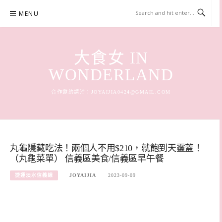
Skip
MENU
to
content
大食女 IN
WONDERLAND
合作邀約請洽：
JOYAIJIA0424@GMAIL.COM
丸龜隱藏吃法！兩個人不用$210，就飽到天靈蓋！
（丸龜菜單） 信義區美食/信義區早午餐
捷運淡水信義線
JOYAIJIA
2023-09-09