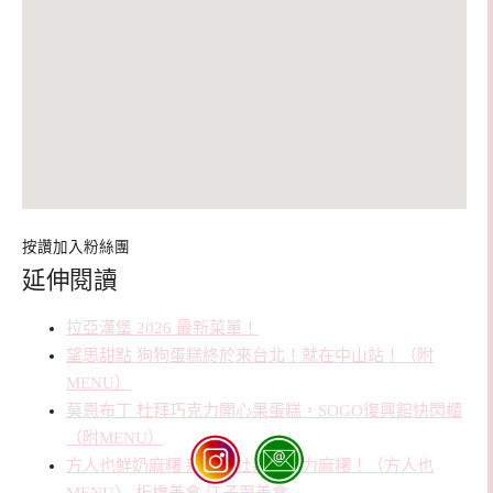
按讚加入粉絲團
延伸閱讀
拉亞漢堡 2026 最新菜單！
望思甜點 狗狗蛋糕終於來台北！就在中山站！（附
MENU）
莫恩布丁 杜拜巧克力開心果蛋糕，SOGO復興館快閃櫃
（附MENU）
方人也鮮奶麻糬 新推出杜拜巧克力麻糬！（方人也