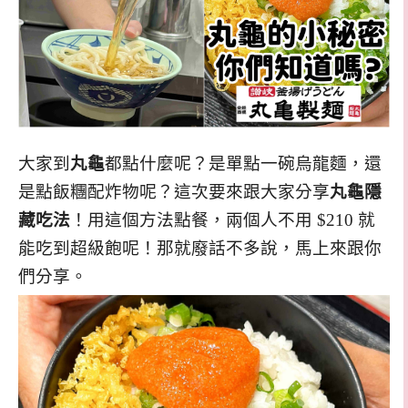
大家到
丸龜
都點什麼呢？是單點一碗烏龍麵，還
是點飯糰配炸物呢？這次要來跟大家分享
丸龜隱
藏吃法
！用這個方法點餐，兩個人不用 $210 就
能吃到超級飽呢！那就廢話不多說，馬上來跟你
們分享。