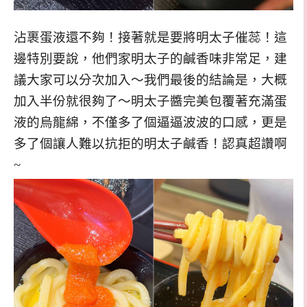
沾裹蛋液還不夠！接著就是要將明太子催蕊！這
邊特別要說，他們家明太子的鹹香味非常足，建
議大家可以分次加入～我們最後的結論是，大概
加入半份就很夠了～明太子醬完美包覆著充滿蛋
液的烏龍綿，不僅多了個逼逼波波的口感，更是
多了個讓人難以抗拒的明太子鹹香！認真超讚啊
~