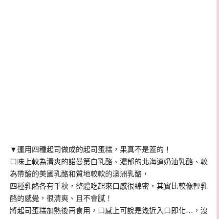
▼運用四種起司做成的起司蛋糕，果真不是蓋的！
口味上較為清爽的諾曼第白乳酪、濃郁的北海道奶油乳酪、較
為帶酸的美國乳酪和質地較軟的澳洲乳酪，
四種乳酪各有千秋，整體吃起來口感很綿密，其實比較像輕乳
酪的感覺，很清爽、且不會膩！
將起司蛋糕加熱後再食用，口感上可說是幾近入口即化…，沒