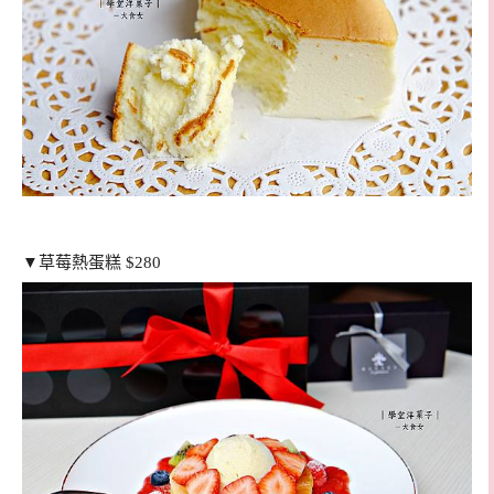
▼草莓熱蛋糕 $280