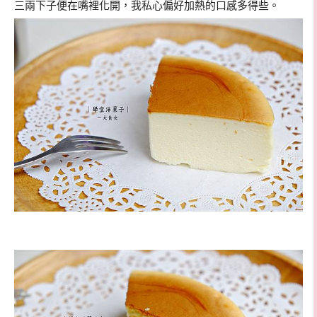
三兩下子便在嘴裡化開，我私心偏好加熱的口感多得些。