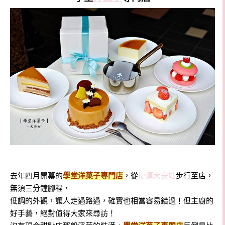
去年四月開幕的
學堂洋菓子專門店
，從
捷運大安站
步行至店，
無須三分鐘腳程，
低調的外觀，讓人走過路過，確實也相當容易錯過！但主廚的
好手藝，絕對值得大家來尋訪！