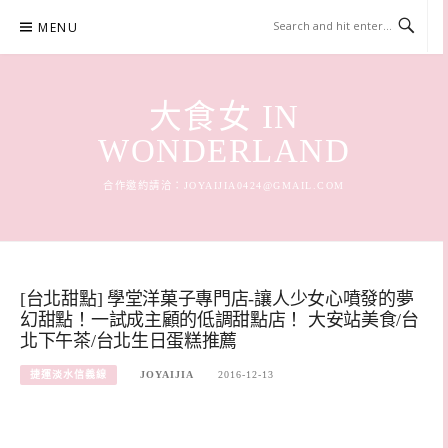
Skip
MENU
to
content
大食女 IN
WONDERLAND
合作邀約請洽：
JOYAIJIA0424@GMAIL.COM
[台北甜點] 學堂洋菓子專門店-讓人少女心噴發的夢
幻甜點！一試成主顧的低調甜點店！ 大安站美食/台
北下午茶/台北生日蛋糕推薦
捷運淡水信義線
JOYAIJIA
2016-12-13