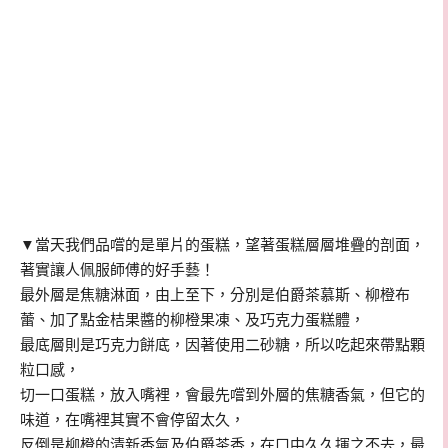
▼當天我們品嚐的是單片的蛋糕，望著蛋糕層層堆疊的剖面，
著實讓人佩服師傅的好手藝！
最外層是
焦糖淋面，由上至下，分別是
伯爵茶慕斯、柳橙布
蕾、加了點
金桔果醬的
柳橙果凍、及巧克力蛋糕體，
最底層則是巧克力餅底，因著使用二砂糖，所以吃起來帶點顆
粒口感，
切一口蛋糕，放入嘴裡，會最先嚐到外層的焦糖香氣，但它的
味道，在嘴裡其實不會停留太久，
反
倒是柳橙的清新香氣及伯爵茶香，在口中久久揮之不去，最