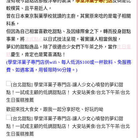
沒有現今甜點店那般浮華的裝潢，
學堂洋菓子專門店
反倒是比
較樸質、且平易近人，
曾在日本東京製菓學校就讀的主廚，其實原來唸的是電子相關
科系，
但因為自己相當喜歡吃甜點、及因緣際會之下，轉而投身甜點
事業，將
法式點心
以日式技法呈現，著實讓人相當佩服，
夢幻的甜點逸品，除了很適合少女們下午茶之外，當作
生日蛋
糕
慶生，肯定也是驚喜滿點！
(學堂洋菓子專門店供wifi、每人低消$100或一杯飲料、免服務
費、如遇客滿，用餐限時90分鐘。)
歡迎來找大食女，跟我一起分享好吃、好玩的呦