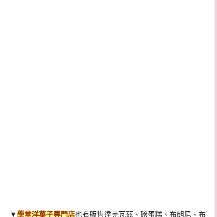
▼
學堂洋菓子專門店
也有販售達克瓦茲、磅蛋糕、布朗尼、布