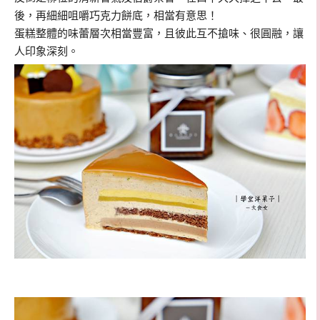
後，再細細咀嚼巧克力餅底，相當有意思！
蛋糕整體的味蕾層次相當豐富，且彼此互不搶味、很圓融，讓
人印象深刻。