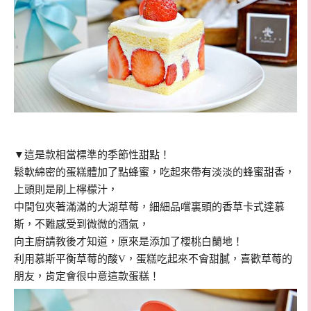
▼這是款相當標準的季節性甜點！
鬆軟綿密的蛋糕體加了點蜂蜜，吃起來帶有淡淡的蜂蜜甜香，
上頭則是刷上檸檬汁，
中間包夾著滿滿的大湖草莓，細細品嚐裏頭的
香草卡式達慕
斯，不難感受到微微的酒氣，
向主廚請教後才知道，原來是添加了
櫻桃白蘭地！
利用慕斯平衡草莓的酸V，蛋糕吃起來不會甜膩，喜歡草莓的
朋友，肯定會很中意這款蛋糕！