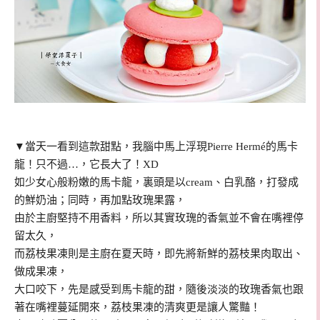
▼當天一看到這款甜點，我腦中馬上浮現Pierre Hermé的馬卡
龍！只不過…，它長大了！XD
如少女心般粉嫩的馬卡龍，裏頭是以cream、白乳酪，打發成
的鮮奶油；同時，再加點玫瑰果露，
由於主廚堅持不用香料，所以其實玫瑰的香氣並不會在嘴裡停
留太久，
而荔枝果凍則是主廚在夏天時，即先將新鮮的荔枝果肉取出、
做成果凍，
大口咬下，先是感受到馬卡龍的甜，隨後淡淡的玫瑰香氣也跟
著在嘴裡蔓延開來，荔枝果凍的清爽更是讓人驚豔！