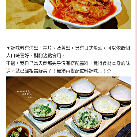
▼調味料有
海鹽、蒜片、及蔥鹽，另有日式醬油，可以依照個
人口味喜好，斟酌沾點食用，
不過，我自己當天倒都幾乎沒有搭配醬料，覺得食材本身的味
道，就已經相當鮮美了！無須再搭配佐料調味…！:P