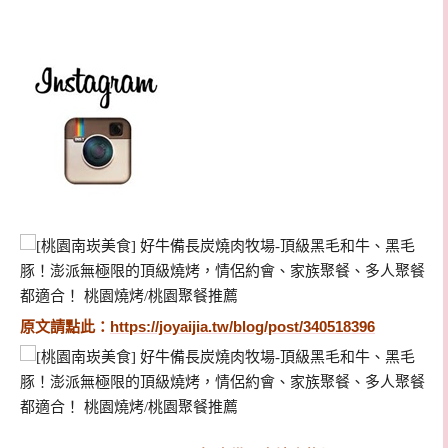
原文請點此：
https://joyaijia.tw/blog/post/340518396