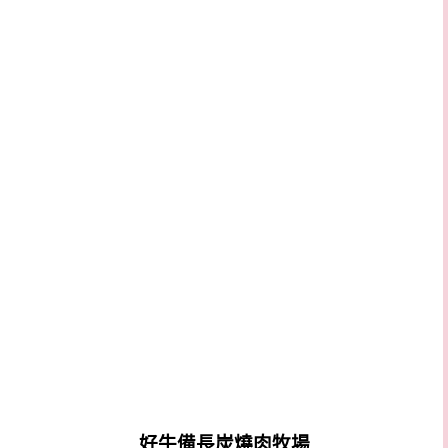
好牛備長炭燒肉牧場