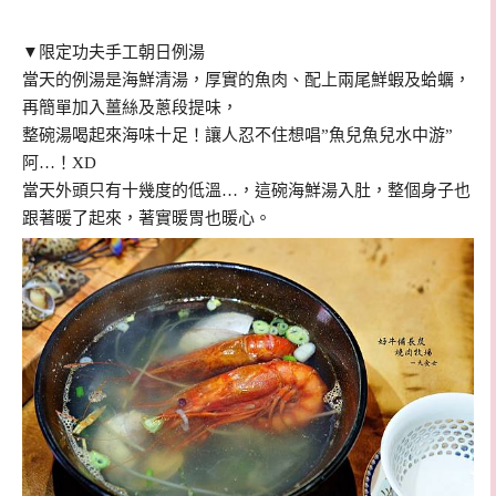
▼限定功夫手工朝日例湯
當天的例湯是海鮮清湯，厚實的魚肉、配上兩尾鮮蝦及蛤蠣，
再簡單加入薑絲及蔥段提味，
整碗湯喝起來海味十足！讓人忍不住想唱”魚兒魚兒水中游”
阿…！XD
當天外頭只有十幾度的低溫…，這碗海鮮湯入肚，整個身子也
跟著暖了起來，著實暖胃也暖心。