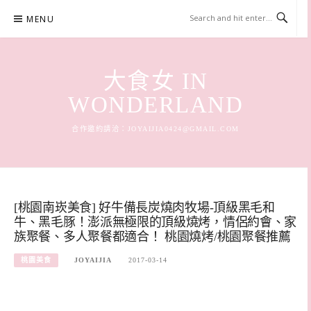
Skip
MENU
to
content
大食女 IN
WONDERLAND
合作邀約請洽：
JOYAIJIA0424@GMAIL.COM
[桃園南崁美食] 好牛備長炭燒肉牧場-頂級黑毛和
牛、黑毛豚！澎派無極限的頂級燒烤，情侶約會、家
族聚餐、多人聚餐都適合！ 桃園燒烤/桃園聚餐推薦
桃園美食
JOYAIJIA
2017-03-14