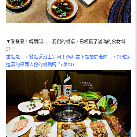
▼登登登！轉瞬間…，我們的餐桌，已經擺了滿滿的食材料
理！
重點是…，餐點還沒上完阿！@@ 當下超想問老闆…，您確定
這真的是兩人份的餐點嗎？(噗XD