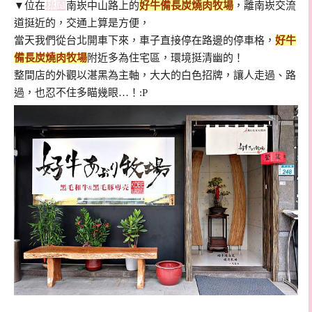
▼位在
桃園
南崁中山路上的
好牛備長炭燒肉牧場
，
離南崁交流
道挺近的，交通上算是方便，
當天我們從台北開車下來，車子直接停在路邊的停車格，
好牛
備長炭燒肉牧場
附近多為住宅區，環境挺清幽的！
整間店的外觀以湛黑為主軸，大大的白色招牌，讓人走過、路
過，也忍不住多瞄幾眼…！:P