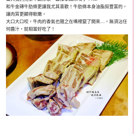
和牛金磚牛肋條更讓我尤其喜歡！牛肋條本身油脂挺豐富的，
讓肉質更顯得軟嫩，
大口大口咬，牛肉的香氣也隨之在嘴裡竄了開來…，無須沾任
何醬汁，就相當好吃了！