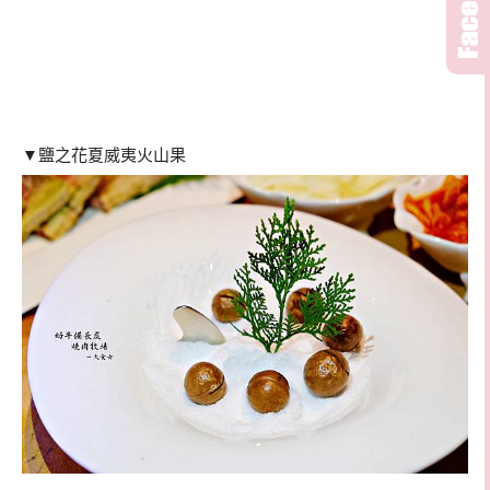
▼鹽之花夏威夷火山果