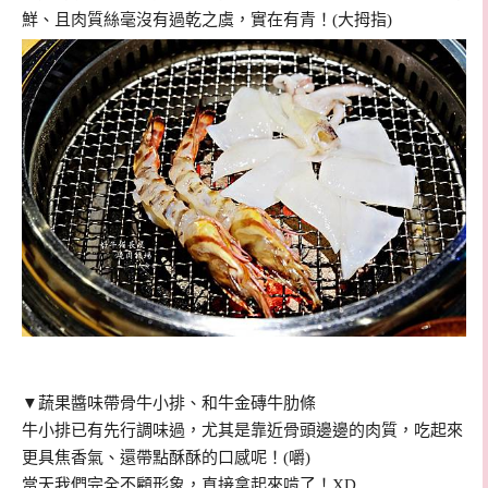
鮮、且肉質絲毫沒有過乾之虞，實在有青！(大拇指)
▼蔬果醬味帶骨牛小排、和牛金磚牛肋條
牛小排已有先行調味過，尤其是靠近骨頭邊邊的肉質，吃起來
更具焦香氣、還帶點酥酥的口感呢！(嚼)
當天我們完全不顧形象，直接拿起來啃了！XD