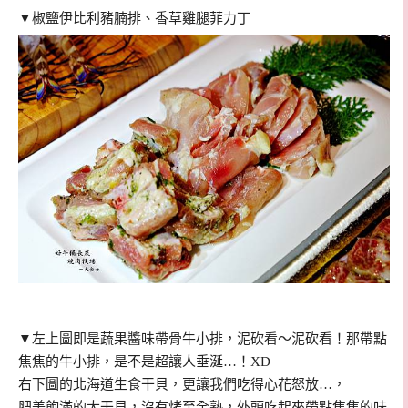
▼
椒鹽伊比利豬腩排、香草雞腿菲力丁
▼左上圖即是
蔬果醬味帶骨牛小排，泥砍看～泥砍看！那帶點
焦焦的牛小排，是不是超讓人垂涎…！XD
右下圖的
北海道生食干貝，更讓我們吃得心花怒放…，
肥美飽滿的大干貝，沒有烤至全熟，外頭吃起來帶點焦焦的味