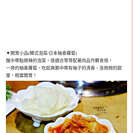
▼開胃小品(韓式泡菜/日本柚香蘿蔔)
酸中帶點微辣的泡菜，很適合等等配著肉品作夥食用，
一旁的
柚香蘿蔔，吃起爽脆中帶有柚子的清香、及微微的甜
度，相當開胃！