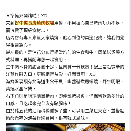
▼準備來開烤啦！XD
來到
好牛備長炭燒肉牧場
用餐，不用擔心自己烤肉功力不足，
而浪費了頂級食材…，
店內會有專人來幫大家燒烤，
貼心到位的桌邊服務，讓我們覺
得相當窩心。
最左邊的，是油花分布得相當均勻的生食和牛，簡單以
炙燒方
式料理，再搭配洋蔥一起食用，
生牛肉本身的甜香氣十足、且肉質十分軟嫩！配上帶點微辛的
洋蔥作夥入口，更顯相得益彰，好開胃啊！XD
海鮮盤裏頭有北海道生食干貝、幽醬磯煮鳳螺燒、野生明蝦、
醬燒水晶冰捲，
右下角則是噶瑪蘭黑豬肉，即便燒烤過後，仍保留軟嫩多汁的
口感、且吃起來完全沒有豬腥味！
由於豬五花的油脂稍稍偏多了些，可以用生菜包夾它、並搭點
微酸微辣的泡菜作夥食用，很有韓式風味。