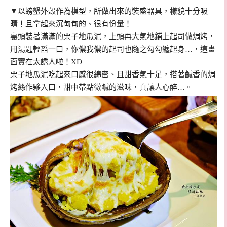
▼
以螃蟹外殼作為模型，所做出來的裝盛器具，樣貌十分吸
睛！且拿起來沉甸甸的、很有份量！
裏頭裝著滿滿的栗子地瓜泥，上頭再大氣地鋪上起司做焗烤，
用湯匙輕舀一口，你儂我儂的起司也隨之勾勾纏起身…，這畫
面實在太誘人啦！XD
栗子地瓜泥吃起來口感很綿密、且甜香氣十足，搭著鹹香的焗
烤絲作夥入口，甜中帶點微鹹的滋味，真讓人心醉…。