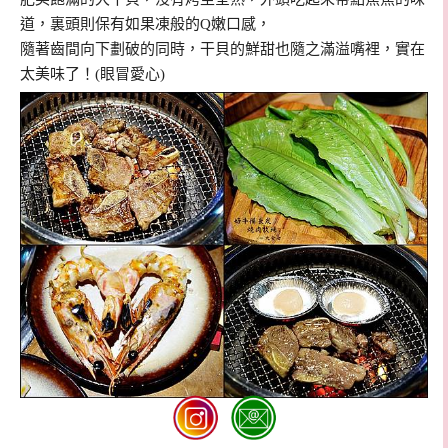
道，裏頭則保有如果凍般的Q嫩口感，
隨著齒間向下劃破的同時，干貝的鮮甜也隨之滿溢嘴裡，實在
太美味了！(眼冒愛心)