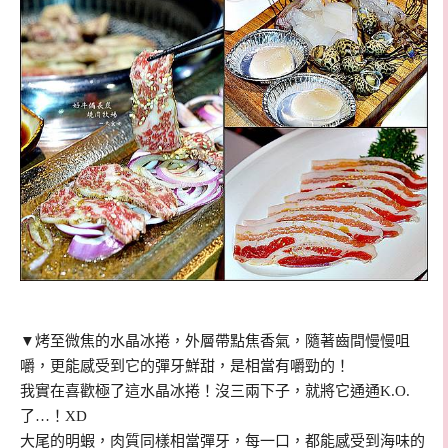
▼烤至微焦的水晶冰捲，外層帶點焦香氣，隨著齒間慢慢咀
嚼，更能感受到它的彈牙鮮甜，是相當有嚼勁的！
我實在喜歡極了這
水晶冰捲！沒三兩下子，就將它通通K.O.
了…！XD
大尾的明蝦，肉質同樣相當彈牙，每一口，都能感受到海味的