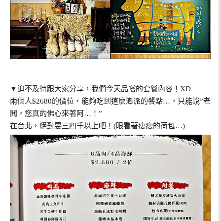
▼迫不及待跟大家分享，我們今天品嚐的套餐內容！XD
兩個人$2680的價位，能夠吃到這麼澎派的餐點…，只能說”老
闆，您真的佛心來著阿…！”
在台北，絕對要三四千以上吧！(眼看著瘦瘦的荷包…)