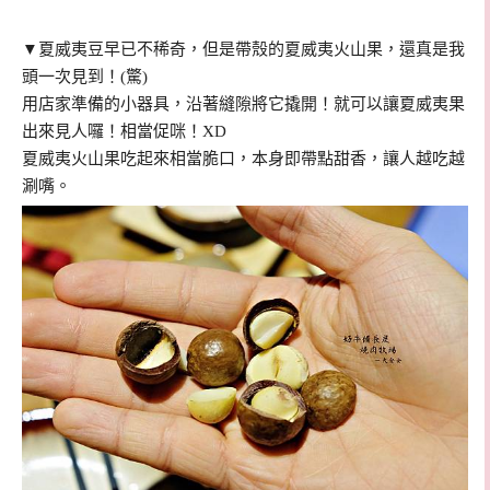
▼夏威夷豆早已不稀奇，但是帶殼的
夏威夷火山果，還真是我
頭一次見到！(驚)
用店家準備的小器具，沿著縫隙將它撬開！就可以讓夏威夷果
出來見人囉！相當促咪！XD
夏威夷火山果吃起來相當脆口，本身即帶點甜香，讓人越吃越
涮嘴。