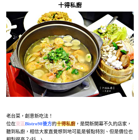
十得私廚
老台菜，創意新吃法！
位在
東區
Bistro98後方
的
十得私廚
，是間新開幕不久的店家，
聽到私廚，相信大家直覺想到地可能是餐點特別、但是價位也
相對很高？(抖…)