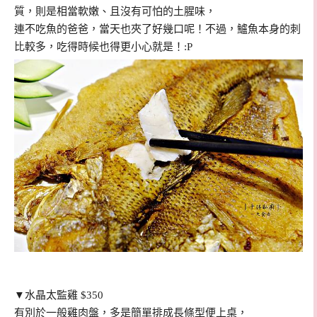
質，則是相當軟嫩、且沒有可怕的土腥味，
連不吃魚的爸爸，當天也夾了好幾口呢！不過，鱸魚本身的刺
比較多，吃得時候也得更小心就是！:P
▼水晶太監雞 $350
有別於一般雞肉盤，多是簡單排成長條型便上桌，