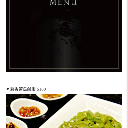
▼蔥香苦瓜鹹蛋 $180