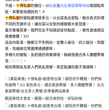
不過，
十得私廚
的價位，以
私廚
及
位在東區精華地段
兩個點來
說，其實是挺親民的！:P
十得私廚
的餐點選項很多元，以台菜為出發點，融合各式料理
不同的烹調手法，讓台菜以全新的樣貌跟大家見面，
當天看著菜單，我們完全不知道該從何點起…，索性直接請店
員做推薦！XD
且店內裝潢，雅緻又不失時尚，從雙人座位、四人座位、到圓
桌、包廂座位等選擇通通都有，
多樣化的餐點、及舒適的用餐環境，無疑很適合多人團體聚餐
及
家族聚餐
，
相信帶朋友及家人們來此用餐，肯定能讓你面子滿滿啊！
歡迎來找大食女，跟我一起分享好吃、好玩的呦