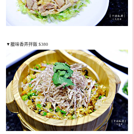
▼臘味香弄拌飯 $380