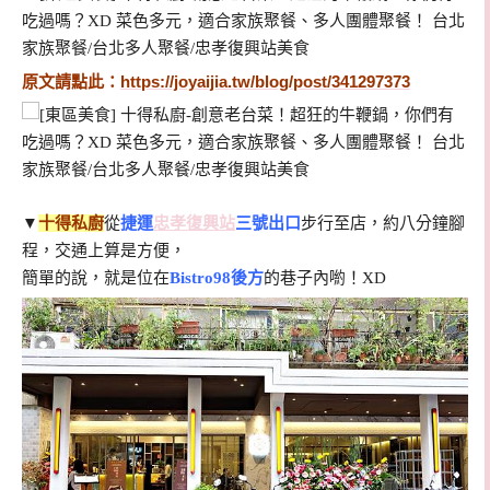
原文請點此：
https://joyaijia.tw/blog/post/341297373
▼
十得私廚
從
捷運
忠孝復興站
三號出口
步行至店，約八分鐘腳
程，交通上算是方便，
簡單的說，就是位在
Bistro98後方
的巷子內喲！XD