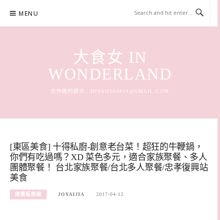
Skip
MENU
to
content
大食女 IN
WONDERLAND
合作邀約請洽：
JOYAIJIA0424@GMAIL.COM
[東區美食] 十得私廚-創意老台菜！超狂的牛鞭鍋，
你們有吃過嗎？XD 菜色多元，適合家族聚餐、多人
團體聚餐！ 台北家族聚餐/台北多人聚餐/忠孝復興站
美食
捷運板南線
JOYAIJIA
2017-04-12