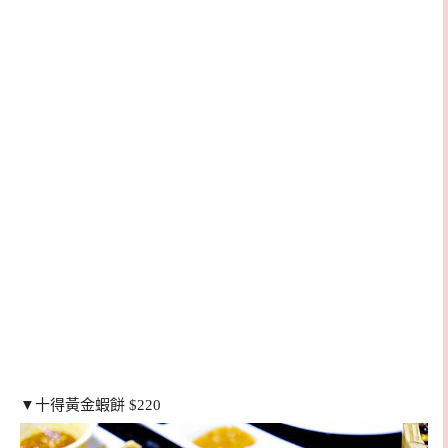
▼十得黃金蝦餅 $220