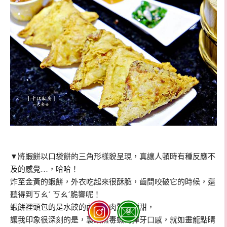
▼將蝦餅以口袋餅的三角形樣貌呈現，真讓人頓時有種反應不
及的感覺…，哈哈！
炸至金黃的蝦餅，外衣吃起來很酥脆，齒間咬破它的時候，還
聽得到ㄎㄠˊ ㄎㄠˊ脆響呢！
蝦餅裡頭包的是水餃的內餡，肉質很鮮甜，
讓我印象很深刻的是，裏頭無毒蝦的彈牙口感，就如畫龍點睛