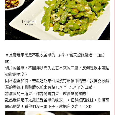
▼其實我平常是不敢吃苦瓜的…(抖)，當天想說淺嚐一口試
試！
切片的苦瓜，不因拌炒而失去它本來的口感，反倒是軟中帶點
微微的脆度，
因著鹹蛋加持，苦瓜吃起來倒是沒有想像中的苦，我挺喜歡鹹
蛋的香氣！且整體吃起來有點ㄙㄨㄚˊ ㄙㄨㄚ的口感，
將清爽的一道菜，作為開胃前菜，確實挺開胃的！
雖然我還是不太能接受苦瓜的味道…，但爸媽跟妹妹，吃得可
開心的勒！看他們沒三兩下子，就把它吃光了！XD