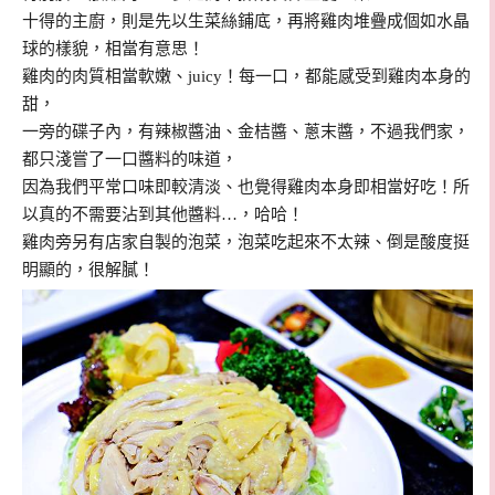
十得的主廚，則是先以生菜絲鋪底，再將雞肉堆疊成個如水晶
球的樣貌，相當有意思！
雞肉的肉質相當軟嫩、juicy！每一口，都能感受到雞肉本身的
甜，
一旁的碟子內，有辣椒醬油、金桔醬、蔥末醬，不過我們家，
都只淺嘗了一口醬料的味道，
因為我們平常口味即較清淡、也覺得雞肉本身即相當好吃！所
以真的不需要沾到其他醬料…，哈哈！
雞肉旁另有店家自製的泡菜，泡菜吃起來不太辣、倒是酸度挺
明顯的，很解膩！