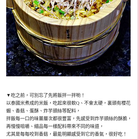
▼吃之前，可別忘了先將飯拌一拌喲！
以泰國米煮成的米飯，吃起來很軟Q、不會太硬，裏頭有櫻花
蝦、香菇、蛋酥、炸芋頭絲等配料，
拌飯每一口的味蕾層次都很豐富，先感受到炸芋頭絲的酥脆，
再慢慢咀嚼、細品每一樣配料帶來不同的味道，
尤其是每每咬到香菇，最能明顯感受到它的香氣，很好吃！