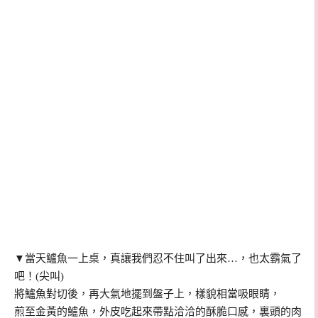
▼當天鱸魚一上桌，真讓我們忍不住叫了出來…，也太霸氣了
吧！(尖叫)
將鱸魚對切後，再大氣地擺到盤子上，樣貌相當吸眼睛，
煎至金黃的鱸魚，外皮吃起來帶點洽洽的酥脆口感，裏頭的肉