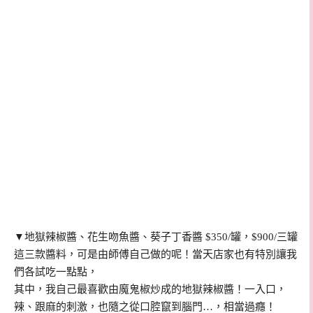
▼地獄辣椒醬、花生吻魚醬、葵子丁香醬 $350/罐，$900/三罐
這三款醬料，可是由師傅自己做的呢！當天店家也有特別讓我
們各試吃一點點，
其中，我自己最喜歡由魔鬼椒炒成的
地獄辣椒醬！一入口，
辣、跟麻的刺激，也隨之從口腔竄到腦門…，相當過癮！