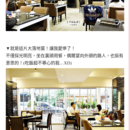
▼就是這片大落地窗！讓我愛慘了！
不僅採光明亮，坐在裏頭用餐，偶爾望向外頭的路人，也挺有
意思的！(吃飯超不專心的我…XD)