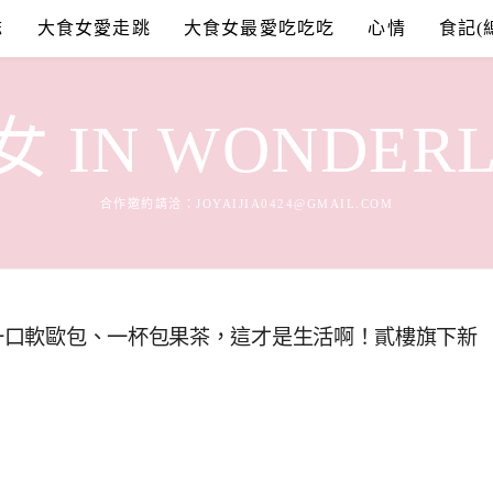
誌
大食女愛走跳
大食女最愛吃吃吃
心情
食記(
 IN WONDER
合作邀約請洽：
JOYAIJIA0424@GMAIL.COM
！一口軟歐包、一杯包果茶，這才是生活啊！貳樓旗下新