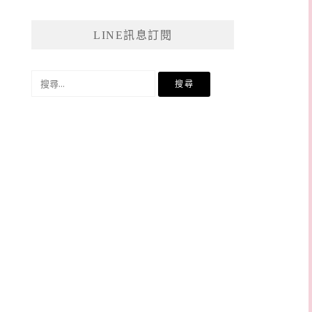
LINE訊息訂閱
搜
尋
關
鍵
字: