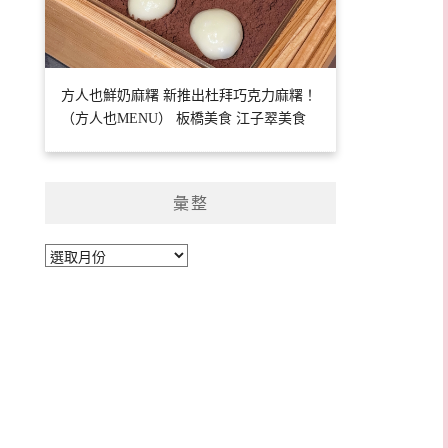
方人也鮮奶麻糬 新推出杜拜巧克力麻糬！
（方人也MENU） 板橋美食 江子翠美食
彙整
彙
整