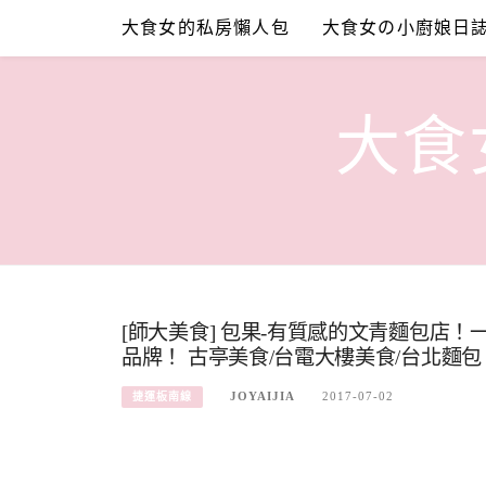
Skip
大食女的私房懶人包
大食女の小廚娘日
to
content
大食女
[師大美食] 包果-有質感的文青麵包店
品牌！ 古亭美食/台電大樓美食/台北麵包
JOYAIJIA
2017-07-02
捷運板南線