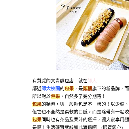
有質感的文青麵包店！就在
師大
！
鄰近
師大校園
的
包果
，是
貳樓
旗下的新品牌，而
所以對於
包果
，自然多了幾分期待！
包果
的麵包，與一般麵包是不一樣的！以少糖、
但它也不全然是柔軟的口感，而是略帶有一點咬
包果
同時也有茶品及果汁的選擇，讓大家享用麵
是啊！生活確實就該如此渡過啊！(眼冒愛心)