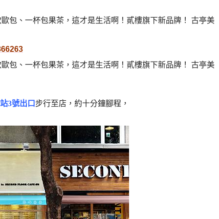
2866263
站3號出口
步行至店，約十分鐘腳程，