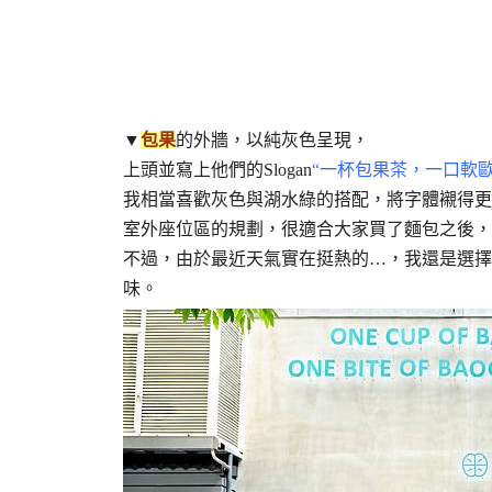
▼
包果
的外牆，以純灰色呈現，
上頭並寫上他們的Slogan
“一杯包果茶，一口軟
我相當喜歡灰色與湖水綠的搭配，將字體襯得更
室外座位區的規劃，很適合大家買了麵包之後，
不過，由於最近天氣實在挺熱的…，我還是選擇
味。