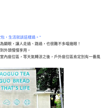
歐包，生活就該這樣過。”
為顯眼，讓人走過、路過，也很難不多喵幾眼！
到外頭慢慢享用，
室內座位區，等天氣轉涼之後，戶外座位區肯定別有一番風