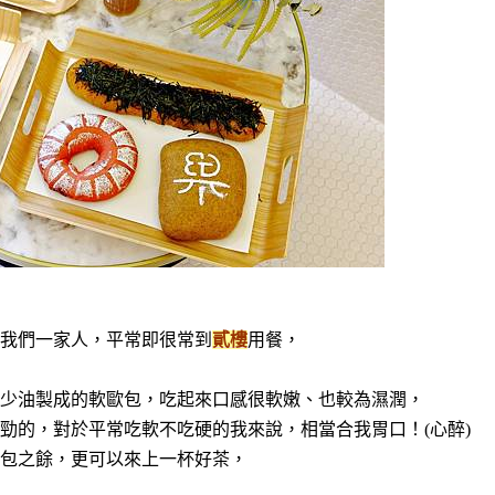
我們一家人，平常即很常到
貳樓
用餐，
少油製成的軟歐包，吃起來口感很軟嫩、也較為濕潤，
勁的，對於平常吃軟不吃硬的我來說，相當合我胃口！(心醉)
包之餘，更可以來上一杯好茶，