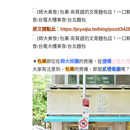
原文請點此：
https://joyaijia.tw/blog/post/34
▼
包果
即位在
師大校園
的旁邊，從
捷運
台電大樓
大家有注意到，
包果
的旁邊，即是
貳樓餐廳
嗎？