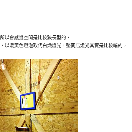
所以會感覺空間是比較狹長型的，
，以暖黃色燈泡取代白熾燈光，整間店燈光其實是比較暗的，