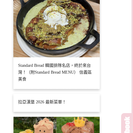
Standard Bread 韓國排隊名店，終於來台
灣！（附Standard Bread MENU） 信義區
美食
拉亞漢堡 2026 最新菜單！