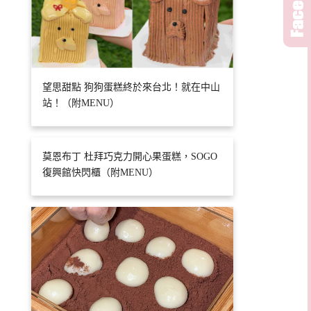
望思甜點 狗狗蛋糕終於來台北！就在中山
站！（附MENU）
莫恩布丁 杜拜巧克力開心果蛋糕，SOGO
復興館快閃櫃（附MENU）