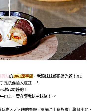
復興站
的
1861遼寧店
，我跟妹妹都很常光顧！XD
乎是快要陷入瘋狂…！
己淋起司醬的！
牛肉上，實在讓我快凍抹條！><
帶有成人大人味的餐廳，
很適合上班族來此聚餐小酌，