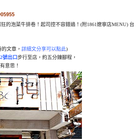
3905955
時的文章，
詳細文分享可以點此
)
2號出口
步行至店，約五分鐘腳程，
很有意思！