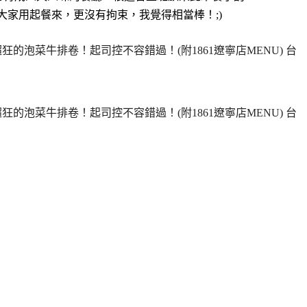
，大家用起餐來，更沒有拘束，我覺得相當棒！;)