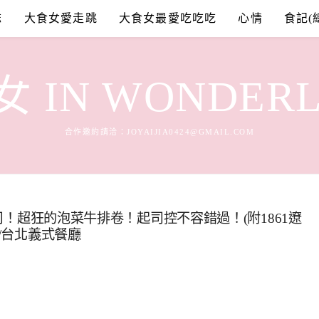
誌
大食女愛走跳
大食女最愛吃吃吃
心情
食記(
 IN WONDER
合作邀約請洽：
JOYAIJIA0424@GMAIL.COM
起司！超狂的泡菜牛排卷！起司控不容錯過！(附1861遼
館/台北義式餐廳