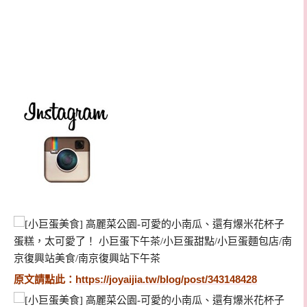
原文請點此：
https://joyaijia.tw/blog/post/343148428