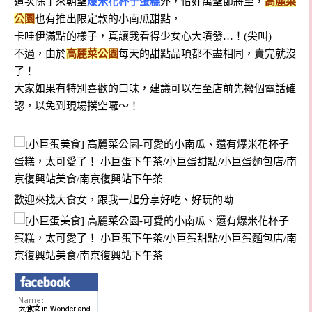
這次除了來朝聖
爆米花杯子蛋糕
外，恰好萬聖節將至，
高麗菜
公園
也有推出限定款的小南瓜甜點，
卡哇伊滿點的樣子，真讓我看得少女心大噴發…！(尖叫)
不過，由於
高麗菜公園
每天的甜點品項都不盡相同，賣完就沒
了！
大家如果有特別喜歡的口味，建議可以在至店前先撥個電話確
認，以免到現場撲空囉～！
歡迎來找大食女，跟我一起分享好吃、好玩的呦