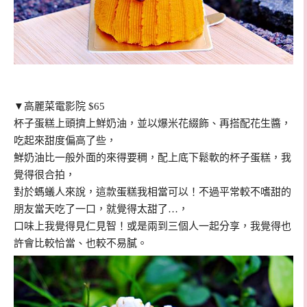
▼高麗菜電影院 $65
杯子蛋糕上頭擠上鮮奶油，並以爆米花綴飾、再搭配花生醬，
吃起來甜度偏高了些，
鮮奶油比一般外面的來得要稠，配上底下鬆軟的杯子蛋糕，我
覺得很合拍，
對於螞蟻人來說，這款蛋糕我相當可以！不過平常較不嗜甜的
朋友當天吃了一口，就覺得太甜了…，
口味上我覺得見仁見智！或是兩到三個人一起分享，我覺得也
許會比較恰當、也較不易膩。