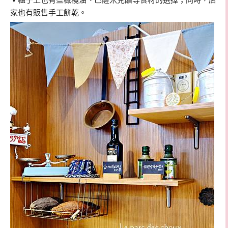
▼櫃子上也有些橄欖油、巴薩米克醋等食材的選擇；同時，店
家也有販售手工餅乾。