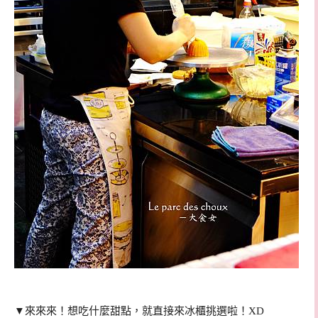
▼來來來！想吃什麼甜點，就直接來冰櫃挑選啦！XD