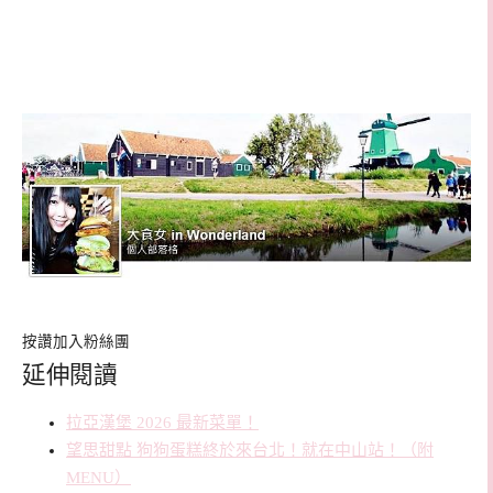
按讚加入粉絲團
延伸閱讀
拉亞漢堡 2026 最新菜單！
望思甜點 狗狗蛋糕終於來台北！就在中山站！（附
MENU）