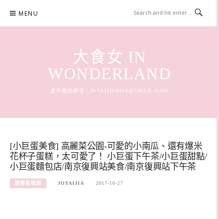
Skip
MENU
to
content
大食女 IN
WONDERLAND
合作邀約請洽：
JOYAIJIA0424@GMAIL.COM
[小巨蛋美食] 高麗菜公園-可愛的小南瓜、還有爆米
花杯子蛋糕，太可愛了！ 小巨蛋下午茶/小巨蛋甜點/
小巨蛋麵包店/南京復興站美食/南京復興站下午茶
捷運板南線
JOYAIJIA
2017-10-27