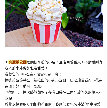
▼
高麗菜公園
是間很可愛的小店，至店用餐當天，不斷看到有
客人前來外帶麵包及甜點，
我想它的Hito程度，確實可見一斑！
適逢萬聖節將至，新推出的小南瓜甜點，更是讓我看得心花朵
朵開！好可愛啊！XDD
也很開心，這次終於朝聖了在我口袋名單內存放許久的爆米花
甜點，
感覺以後跟朋友們相約看電影，我應該要先來外帶個”高麗菜