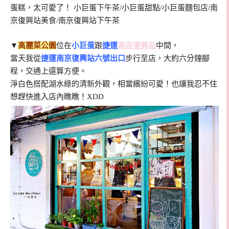
▼
高麗菜公園
位在
小巨蛋
跟
捷運
南京復興站
中間，
當天我從
捷運南京復興站六號出口
步行至店，大約六分鐘腳
程，交通上還算方便。
淨白色搭配湖水綠的清新外觀，相當繽紛可愛！也讓我忍不住
想趕快進入店內瞧瞧！XDD