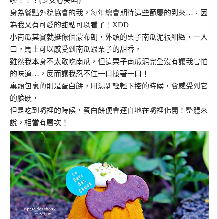
啦！！！(少女心尖叫)
身為餐點外貌協會的我，每年總會期待這些節慶的到來…，因
為我又有可愛的甜點可以看了！XDD
小南瓜其實就挺像個蒙布朗，外頭的栗子南瓜泥很細緻，一入
口，馬上可以感受到南瓜跟栗子的甜香，
雖然我本身不太敢吃南瓜，但這栗子南瓜泥完全沒有讓我害怕
的味道…，反而讓我忍不住一口接著一口！
裏頭包裹的則是蛋白餅，用湯匙輕輕下挖的時候，會感受到它
的脆硬，
但是吃到嘴裡的時候，蛋白餅便會逕自地在嘴裡化開！整體來
說，相當有層次！