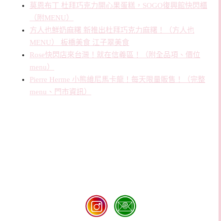
莫恩布丁 杜拜巧克力開心果蛋糕，SOGO復興館快閃櫃
（附MENU）
方人也鮮奶麻糬 新推出杜拜巧克力麻糬！（方人也
MENU） 板橋美食 江子翠美食
Rose快閃店來台灣！就在信義區！（附全品項、價位
menu）
Pierre Herme 小熊維尼馬卡龍！每天限量販售！（完整
menu、門市資訊）