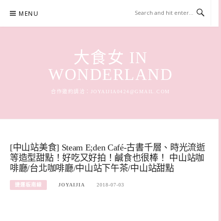
Skip
MENU
to
content
大食女 IN
WONDERLAND
合作邀約請洽：
JOYAIJIA0424@GMAIL.COM
[中山站美食] Steam E;den Café-古書千層、時光流逝
等造型甜點！好吃又好拍！鹹食也很棒！ 中山站咖
啡廳/台北咖啡廳/中山站下午茶/中山站甜點
捷運板南線
JOYAIJIA
2018-07-03