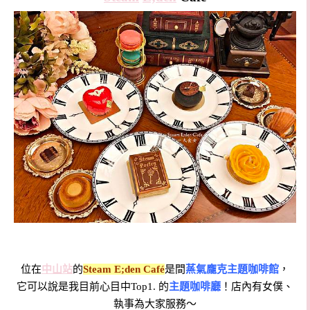
位在
中山站
的
Steam E;den Café
是間
蒸氣龐克主題咖啡館
，
它可以說是我目前心目中Top1. 的
主題咖啡廳
！
店內有女僕、
執事為大家服務～