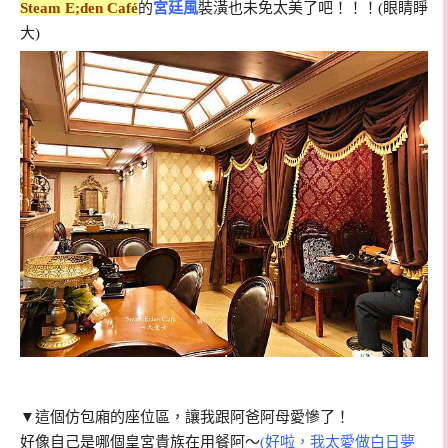
Steam E;den Café
的
宮廷風
裝潢也未免太美了吧！！！(眼睛睜
大)
▼這個仿包廂的座位區，讓我跟阿爸阿母愛慘了！
好像自己是哪個皇宮貴族在用餐阿～
(好啦，我太愛做白日夢