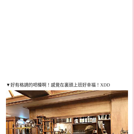
▼好有格調的吧檯啊！感覺在裏頭上班好幸福！XDD