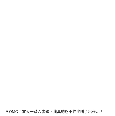
▼OMG！當天一踏入裏頭，我真的忍不住尖叫了出來…！