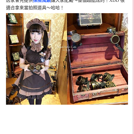
店家會先提供
探險風鏡
讓大家配戴～整個超酷炫的！XDD 很
適合拿來當拍照道具～哈哈！