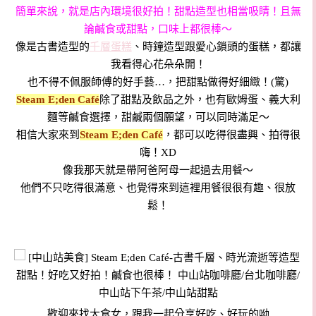
簡單來說，就是店內環境很好拍！甜點造型也相當吸睛！且無
論鹹食或甜點，口味上都很棒～
像是古書造型的
千層蛋糕
、時鐘造型跟愛心鎖頭的蛋糕，都讓
我看得心花朵朵開！
也不得不佩服師傅的好手藝…，把甜點做得好細緻！(驚)
Steam E;den Café
除了甜點及飲品之外，也有歐姆蛋、義大利
麵等鹹食選擇，甜鹹兩個願望，可以同時滿足～
相信大家
來到
Steam E;den Café
，都可以吃得很盡興、拍得很
嗨！XD
像我那天就是帶阿爸阿母一起過去用餐～
他們不只吃得很滿意、也覺得來到這裡用餐很很有趣、很放
鬆！
歡迎來找大食女，跟我一起分享好吃、好玩的呦