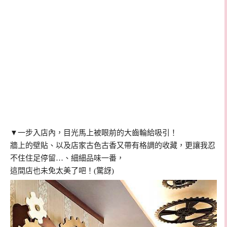
▼一步入店內，目光馬上被眼前的大齒輪給吸引！
牆上的壁貼、以及店家古色古香又帶有格調的收藏，更讓我忍
不住住足停留…、細細品味一番，
這間店也未免太美了吧！(驚訝)