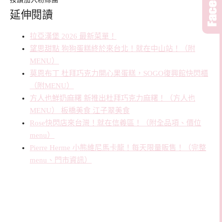
延伸閱讀
拉亞漢堡 2026 最新菜單！
望思甜點 狗狗蛋糕終於來台北！就在中山站！（附
MENU）
莫恩布丁 杜拜巧克力開心果蛋糕，SOGO復興館快閃櫃
（附MENU）
方人也鮮奶麻糬 新推出杜拜巧克力麻糬！（方人也
MENU） 板橋美食 江子翠美食
Rose快閃店來台灣！就在信義區！（附全品項、價位
menu）
Pierre Herme 小熊維尼馬卡龍！每天限量販售！（完整
menu、門市資訊）