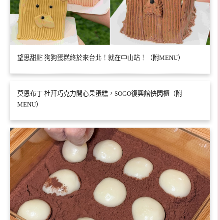
望思甜點 狗狗蛋糕終於來台北！就在中山站！（附MENU）
莫恩布丁 杜拜巧克力開心果蛋糕，SOGO復興館快閃櫃（附
MENU）