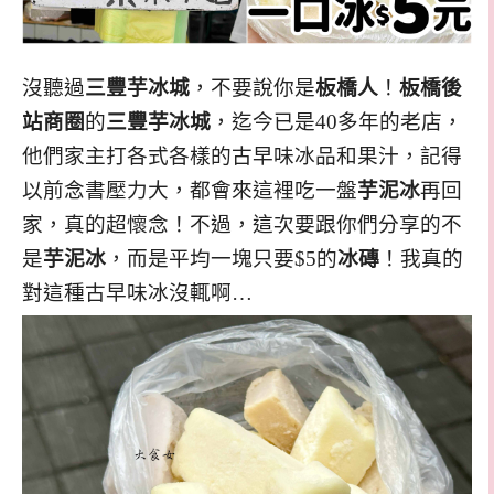
沒聽過
三豐芋冰城
，不要說你是
板橋人
！
板橋後
站商圈
的
三豐芋冰城
，迄今已是40多年的老店，
他們家主打各式各樣的古早味冰品和果汁，記得
以前念書壓力大，都會來這裡吃一盤
芋泥冰
再回
家，真的超懷念！不過，這次要跟你們分享的不
是
芋泥冰
，而是平均一塊只要$5的
冰磚
！我真的
對這種古早味冰沒輒啊…