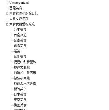
Uncategorized
基隆美食
大食女の小廚娘日誌
大食女愛走跳
大食女最愛吃吃吃
台中美食
台南旅遊
台南美食
嘉義美食
婚禮
彰化美食
捷運中和新蘆線
捷運文湖線
捷運松山新店線
捷運板南線
捷運淡水信義線
新竹美食
日本美食
東京美食
桃園美食