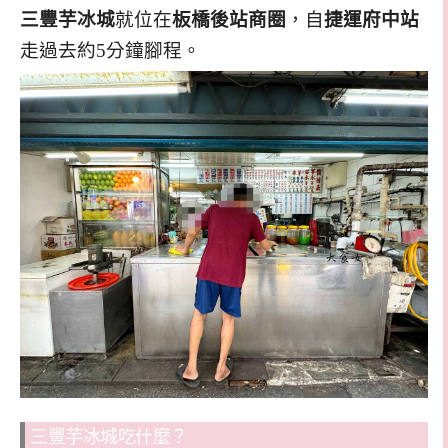
三豐芋冰城
就位在
板橋後站商圈
，自
捷運府中站
走過去約5分鐘腳程。
三豐芋冰城吃什麼？