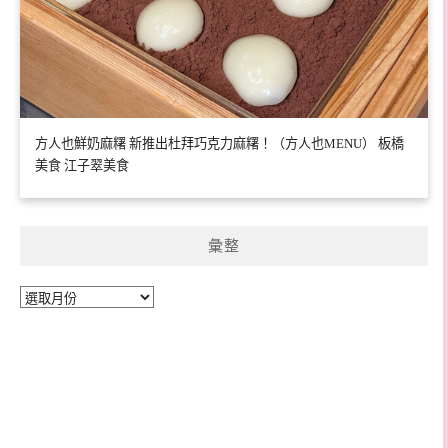
方人也鮮奶麻糬 新推出杜拜巧克力麻糬！（方人也MENU） 板橋
美食 江子翠美食
彙整
彙
整