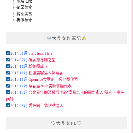
網購宅配
苗栗美食
韓國美食
香港美食
大食女作筆記
2014.01月
Start from Here
2014.07月
痞客邦專欄之星
2014.11月
粉絲團成立
2015.11月
獲選窩客島人氣窩客
2015.11月
Openrice食家的一週七餐代表
2015.12月
窩客島2016美味餐廳代表
2015.12月
台北青年職涯發展中心"樂勝名人的網路素人"講座，擔任
講師
2016.08月
愛評網台北甜點達人
♡大食女FB♡