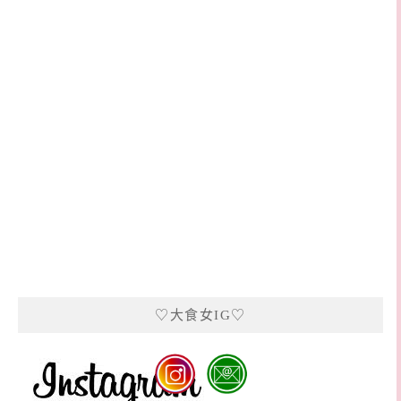
♡大食女IG♡