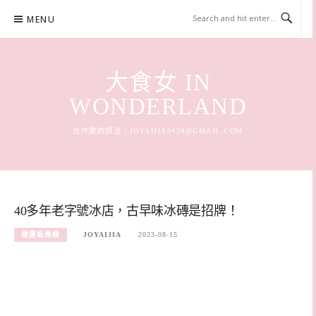
Skip
MENU
to
content
大食女 IN
WONDERLAND
合作邀約請洽：
JOYAIJIA0424@GMAIL.COM
40多年老字號冰店，古早味冰磚是招牌！
捷運板南線
JOYAIJIA
2023-08-15