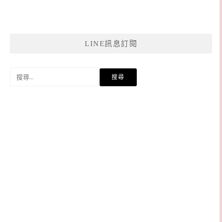
LINE訊息訂閱
搜
尋
關
鍵
字: