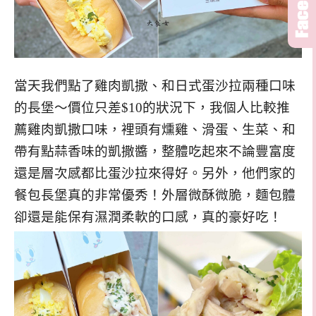
當天我們點了雞肉凱撒、和日式蛋沙拉兩種口味
的長堡～價位只差$10的狀況下，我個人比較推
薦雞肉凱撒口味，裡頭有燻雞、滑蛋、生菜、和
帶有點蒜香味的凱撒醬，整體吃起來不論豐富度
還是層次感都比蛋沙拉來得好。另外，他們家的
餐包長堡真的非常優秀！外層微酥微脆，麵包體
卻還是能保有濕潤柔軟的口感，真的豪好吃！