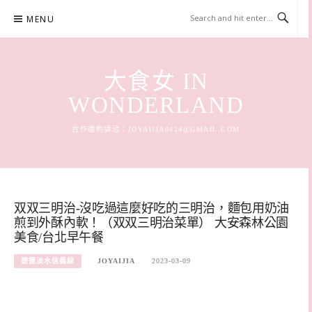
Skip
MENU
to
content
大食女 IN
WONDERLAND
合作邀約請洽：
JOYAIJIA0424@GMAIL.COM
双双三明治-沒吃過這麼好吃的三明治，麵包用奶油
煎到外酥內軟！（双双三明治菜單） 大安森林公園
美食/台北早午餐
捷運淡水信義線
JOYAIJIA
2023-03-09