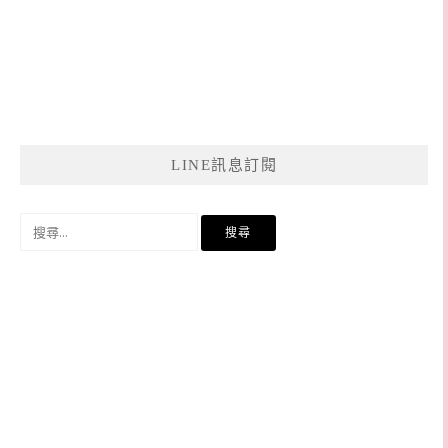
LINE訊息訂閱
搜
尋
關
鍵
字: