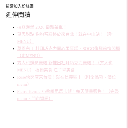
按讚加入粉絲團
延伸閱讀
拉亞漢堡 2026 最新菜單！
望思甜點 狗狗蛋糕終於來台北！就在中山站！（附
MENU）
莫恩布丁 杜拜巧克力開心果蛋糕，SOGO復興館快閃櫃
（附MENU）
方人也鮮奶麻糬 新推出杜拜巧克力麻糬！（方人也
MENU） 板橋美食 江子翠美食
Rose快閃店來台灣！就在信義區！（附全品項、價位
menu）
Pierre Herme 小熊維尼馬卡龍！每天限量販售！（完整
menu、門市資訊）