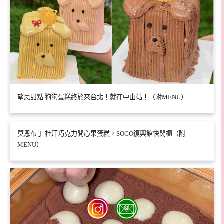
望思甜點 狗狗蛋糕終於來台北！就在中山站！（附MENU）
莫恩布丁 杜拜巧克力開心果蛋糕，SOGO復興館快閃櫃（附
MENU）