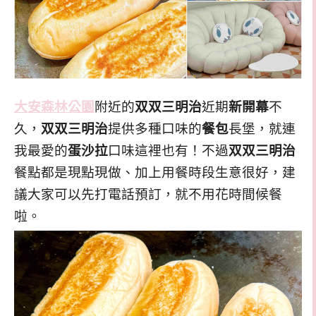
大安森林公園
附近的
双双三明治
近期
新開幕
不
久，
双双三明治
提供多種口味的
餐包
長堡，就連
我最愛的
蛋沙拉
口味這裡也有！不過
双双三明治
餐點都是現點現做、加上用餐時段生意很好，建
議大家可以先打電話預訂，就不用花時間候餐
啦。