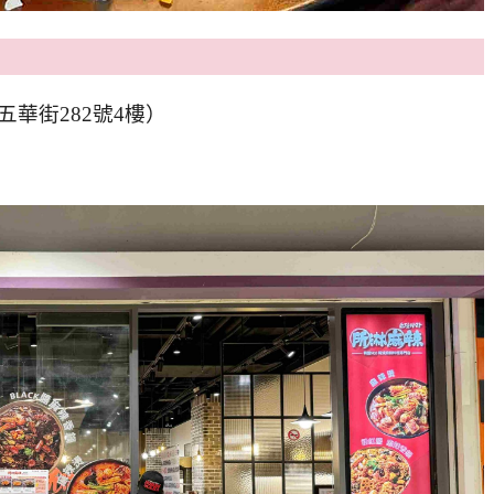
華街282號4樓）