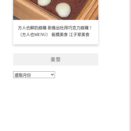
方人也鮮奶麻糬 新推出杜拜巧克力麻糬！
（方人也MENU） 板橋美食 江子翠美食
彙整
彙
整