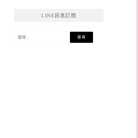
LINE訊息訂閱
搜
尋
關
鍵
字: