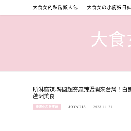
Skip
大食女的私房懶人包
大食女の小廚娘日
to
content
大食女
所淋麻辣-韓國超夯麻辣燙開來台灣！白
蘆洲美食
JOYAIJIA
2023-11-21
捷運中和新蘆線