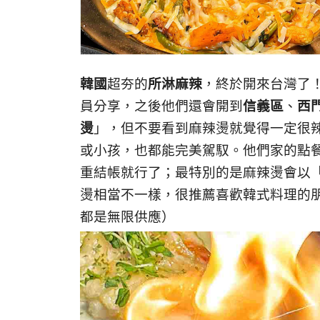
韓國
超夯的
所淋麻辣
，終於開來台灣了
員分享，之後他們還會開到
信義區
、
西
燙
」，但不要看到麻辣燙就覺得一定很
或小孩，也都能完美駕馭。他們家的點
重結帳就行了；最特別的是麻辣燙會以
燙相當不一樣，很推薦喜歡韓式料理的
都是無限供應）