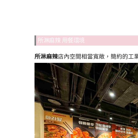
所淋麻辣 用餐環境
所淋麻辣
店內空間相當寬敞，簡約的工