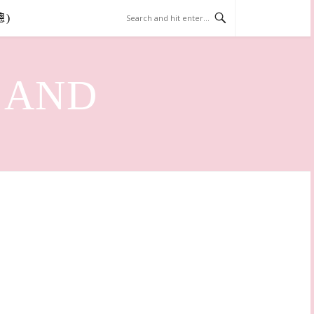
總)
LAND