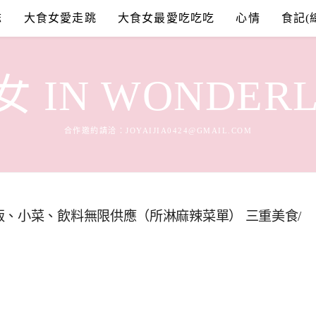
誌
大食女愛走跳
大食女最愛吃吃吃
心情
食記(
 IN WONDER
合作邀約請洽：
JOYAIJIA0424@GMAIL.COM
飯、小菜、飲料無限供應（所淋麻辣菜單） 三重美食/