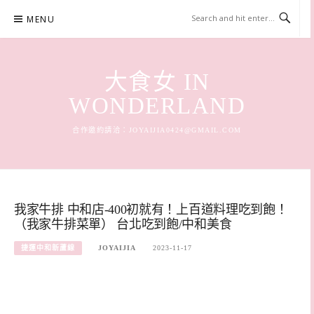
Skip
MENU
to
content
大食女 IN
WONDERLAND
合作邀約請洽：
JOYAIJIA0424@GMAIL.COM
我家牛排 中和店-400初就有！上百道料理吃到飽！
（我家牛排菜單） 台北吃到飽/中和美食
捷運中和新蘆線
JOYAIJIA
2023-11-17