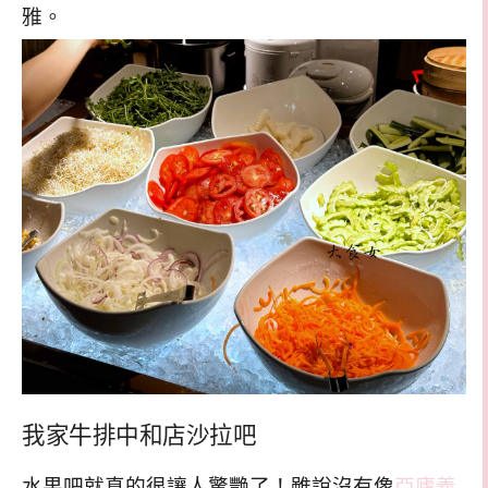
雅。
我家牛排中和店沙拉吧
水果吧就真的很讓人驚艷了！雖說沒有像
亞廬義