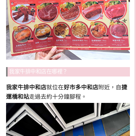
我家牛排中和店在哪裡？
我家牛排中和店
就位在
好市多中和店
附近，自
捷
運橋和站
走過去約十分鐘腳程。