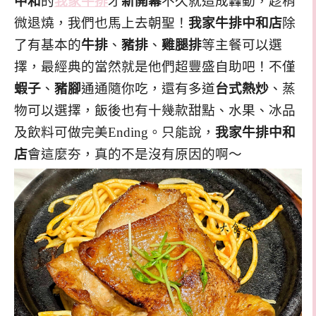
中和
的
我家牛排
才
新開幕
不久就造成轟動，趁稍
微退燒，我們也馬上去朝聖！
我家牛排中和店
除
了有基本的
牛排
、
豬排
、
雞腿排
等主餐可以選
擇，最經典的當然就是他們超豐盛自助吧！不僅
蝦子
、
豬腳
通通隨你吃，還有多道
台式熱炒
、蒸
物可以選擇，飯後也有十幾款甜點、水果、冰品
及飲料可做完美Ending。只能說，
我家牛排中和
店
會這麼夯，真的不是沒有原因的啊～