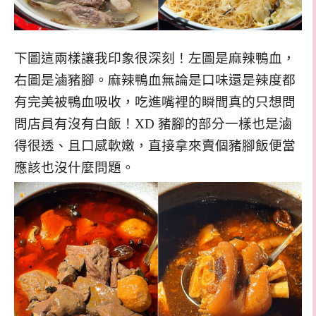
下圖這兩樣讓我印象很深刻！左圖是麻辣鴨血，
右圖是滷豬腳。麻辣鴨血無論是口味還是辣度都
有完美被鴨血吸收，吃進嘴裡的瞬間真的只想問
問店員有沒有白飯！XD 豬腳的部分一樣也是滷
得很透、且口感軟嫩，直接拿來賣個豬腳飯便當
應該也沒什麼問題。