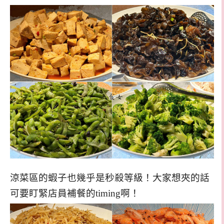
涼菜區的蝦子也幾乎是秒殺等級！大家想夾的話
可要盯緊店員補餐的timing啊！