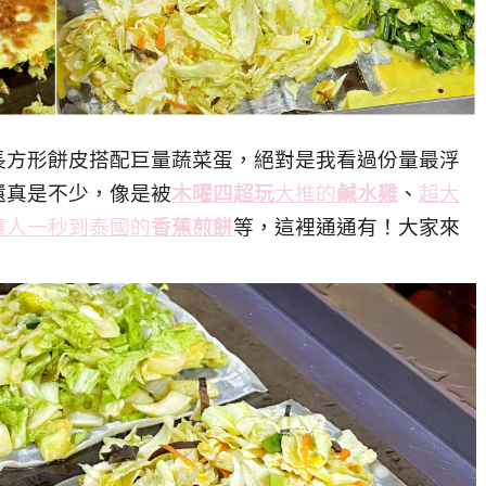
長方形餅皮搭配巨量蔬菜蛋，絕對是我看過份量最浮
還真是不少，像是被
木曜四超玩
大推的
鹹水雞
、
超大
讓人一秒到泰國的
香蕉煎餅
等，這裡通通有！大家來