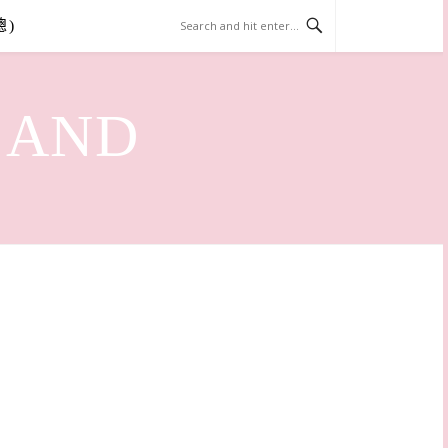
總)
LAND