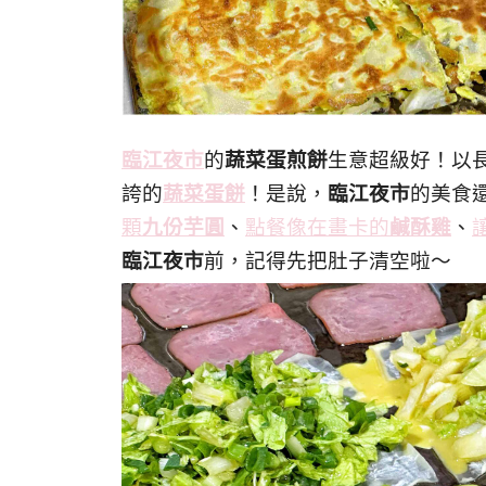
臨江夜市
的
蔬菜蛋煎餅
生意超級好！以
誇的
蔬菜蛋餅
！是說，
臨江夜市
的美食
顆
九份芋圓
、
點餐像在畫卡的
鹹酥雞
、
臨江夜市
前，記得先把肚子清空啦～