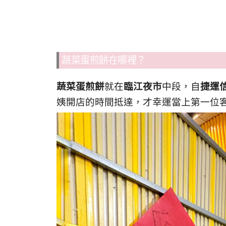
蔬菜蛋煎餅在哪裡？
蔬菜蛋煎餅
就在
臨江夜市
中段，自
捷運
姨開店的時間抵達，才幸運當上第一位