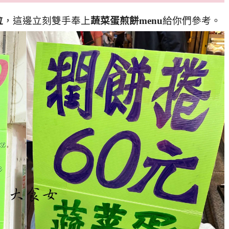
位
，這邊立刻雙手奉上
蔬菜蛋煎餅menu
給你們參考。