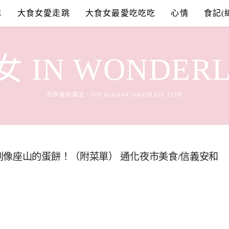
誌
大食女愛走跳
大食女最愛吃吃吃
心情
食記(
 IN WONDER
合作邀約請洽：
JOYAIJIA0424@GMAIL.COM
到像座山的蛋餅！（附菜單） 通化夜市美食/信義安和