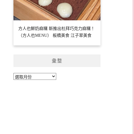
方人也鮮奶麻糬 新推出杜拜巧克力麻糬！
（方人也MENU） 板橋美食 江子翠美食
彙整
彙
整