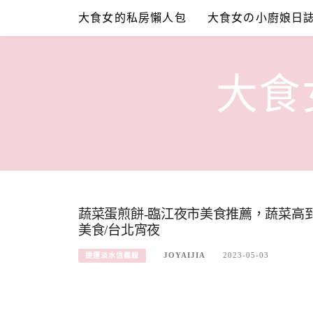
Skip
大食女的私房懶人包
大食女の小廚娘日
to
content
大食女
蔬菜蛋煎餅-臨江夜市美食推薦，蔬菜高
美食/台北宵夜
JOYAIJIA
2023-05-03
捷運淡水信義線