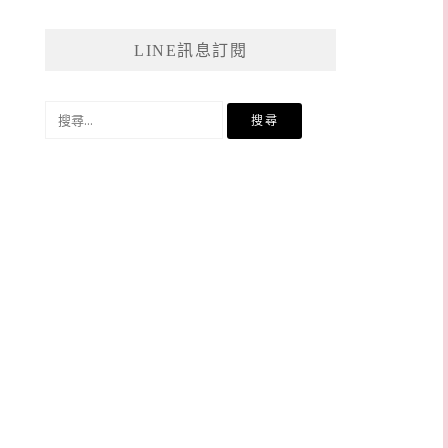
LINE訊息訂閱
搜
尋
關
鍵
字: