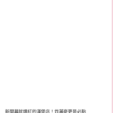
新開幕就爆紅的漢堡店！炸蕃麥更是必點