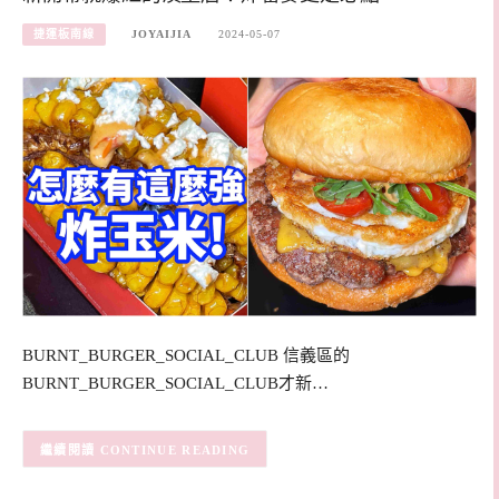
捷運板南線
JOYAIJIA
2024-05-07
BURNT_BURGER_SOCIAL_CLUB 信義區的
BURNT_BURGER_SOCIAL_CLUB才新…
CONTINUE READING