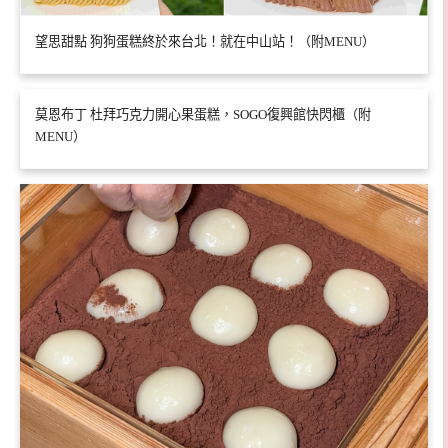
望思甜點 狗狗蛋糕終於來台北！就在中山站！（附MENU）
莫恩布丁 杜拜巧克力開心果蛋糕，SOGO復興館快閃櫃（附
MENU）