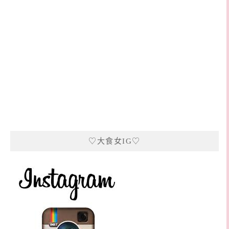
♡大食女IG♡