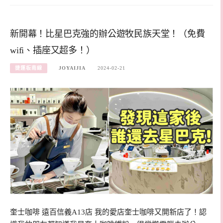
新開幕！比星巴克強的辦公遊牧民族天堂！（免費
wifi、插座又超多！）
捷運板南線
JOYAIJIA
2024-02-21
奎士咖啡 遠百信義A13店 我的愛店奎士咖啡又開新店了！認