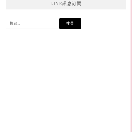
LINE訊息訂閱
搜
尋
關
鍵
字: