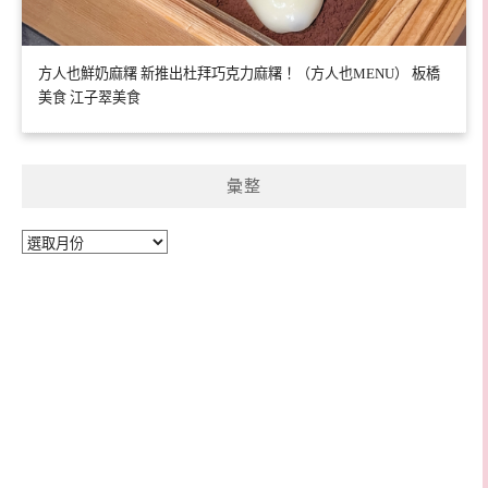
方人也鮮奶麻糬 新推出杜拜巧克力麻糬！（方人也MENU） 板橋
美食 江子翠美食
彙整
彙
整