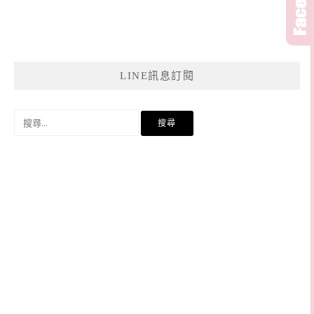
LINE訊息訂閱
搜
尋
關
鍵
字: