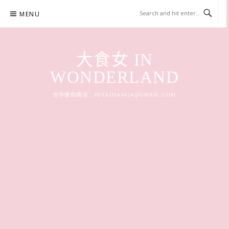
Skip
MENU
to
content
大食女 IN
WONDERLAND
合作邀約請洽：
JOYAIJIA0424@GMAIL.COM