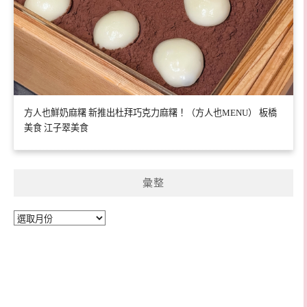
方人也鮮奶麻糬 新推出杜拜巧克力麻糬！（方人也MENU） 板橋
美食 江子翠美食
彙整
彙
整