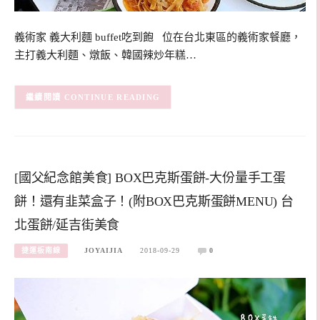
義術家 義大利麵 buffet吃到飽 位在台北東區的義術家餐廳，
主打義大利麵、燉飯、韓國辣炒年糕…
CONTINUE READING
[國父紀念館美食] BOX巴克斯蛋餅-大份量手工蛋
餅！還有韭菜盒子！(附BOX巴克斯蛋餅MENU) 台
北蛋餅/延吉街美食
捷運板南線
JOYAIJIA
2018-09-29
0