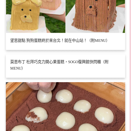
望思甜點 狗狗蛋糕終於來台北！就在中山站！（附MENU）
莫恩布丁 杜拜巧克力開心果蛋糕，SOGO復興館快閃櫃（附
MENU）