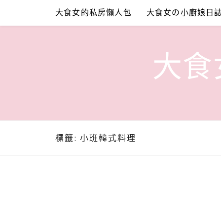
Skip
大食女的私房懶人包
大食女の小廚娘日
to
content
大食女
標籤:
小班韓式料理