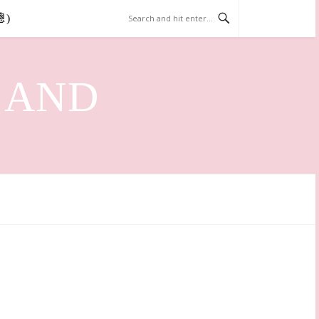
總)
LAND