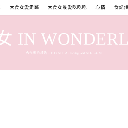
誌
大食女愛走跳
大食女最愛吃吃吃
心情
食記(
 IN WONDER
合作邀約請洽：
JOYAIJIA0424@GMAIL.COM