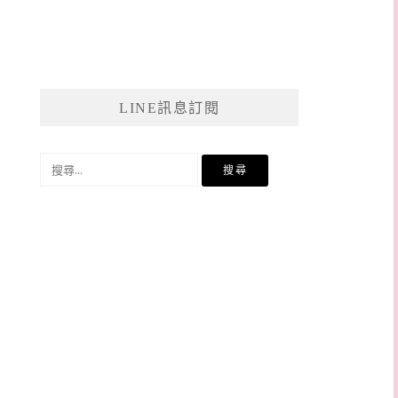
LINE訊息訂閱
搜
尋
關
鍵
字: