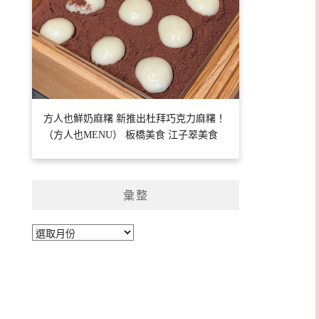
方人也鮮奶麻糬 新推出杜拜巧克力麻糬！
（方人也MENU） 板橋美食 江子翠美食
彙整
彙
整