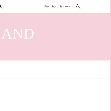
總)
LAND