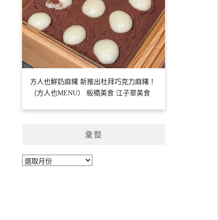
方人也鮮奶麻糬 新推出杜拜巧克力麻糬！
（方人也MENU） 板橋美食 江子翠美食
彙整
彙
整