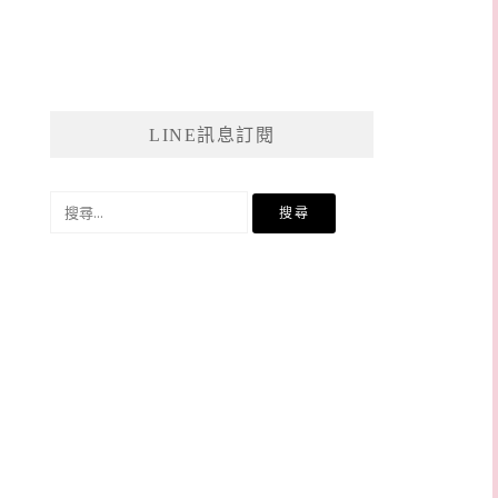
LINE訊息訂閱
搜
尋
關
鍵
字: