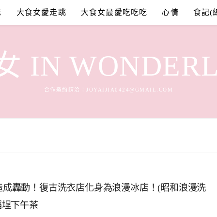
誌
大食女愛走跳
大食女最愛吃吃吃
心情
食記(
 IN WONDER
合作邀約請洽：
JOYAIJIA0424@GMAIL.COM
就造成轟動！復古洗衣店化身為浪漫冰店！(昭和浪漫洗
稻埕下午茶