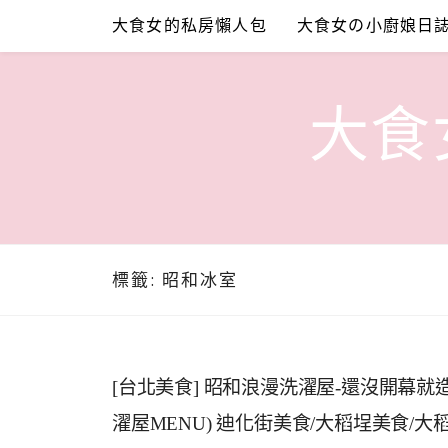
Skip
大食女的私房懶人包
大食女の小廚娘日
to
content
大食女
標籤:
昭和冰室
[台北美食] 昭和浪漫洗濯屋-還沒開幕
濯屋MENU) 迪化街美食/大稻埕美食/大