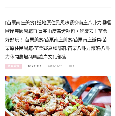
[苗栗南庄美食] 道地原住民風味餐❀南庄八卦力嘎嘎
歐岸農園餐廳❑ 買完山度窯烤麵包，吃飯去！苗栗
好好玩！ 苗栗美食/苗栗南庄美食/苗栗南庄辦桌/苗
栗原住民餐廳/苗栗賽夏族部落/苗栗八卦力部落/八卦
力休閒農場/嘎嘎歐岸文化部落
苗栗美食
JOYAIJIA
2015-11-28
1