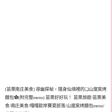
[苗栗南庄美食] 尋幽探秘，隱身仙境裡的❑山度窯烤
麵包✿(附完整menu) 苗栗好好玩！ 苗栗旅遊/苗栗美
食/南庄美食/嘎嘎歐岸賽夏部落/山度窯烤麵包menu/