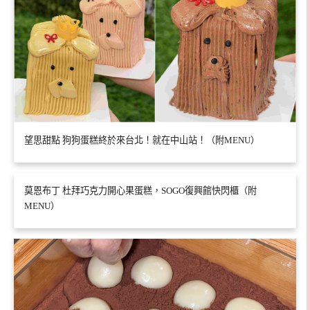
望思甜點 狗狗蛋糕終於來台北！就在中山站！（附MENU）
莫恩布丁 杜拜巧克力開心果蛋糕，SOGO復興館快閃櫃（附
MENU）