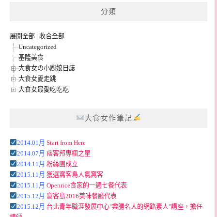
分類
展開全部
|
收合全部
Uncategorized
基隆美食
大食女の小廚娘日誌
大食女愛走跳
大食女最愛吃吃吃
大食女作筆記
2014.01月
Start from Here
2014.07月
痞客邦專欄之星
2014.11月
粉絲團成立
2015.11月
獲選窩客島人氣窩客
2015.11月
Openrice食家的一週七餐代表
2015.12月
窩客島2016美味餐廳代表
2015.12月
台北青年職涯發展中心"樂勝名人的網路素人"講座，擔任