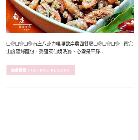
❑❀❑❀❑❀南庄八卦力嘎嘎歐岸農園餐廳❑❀❑❀❑❀ 買完
山度窯烤麵包，受蓬萊仙境洗滌，心靈是平靜…
CONTINUE READING