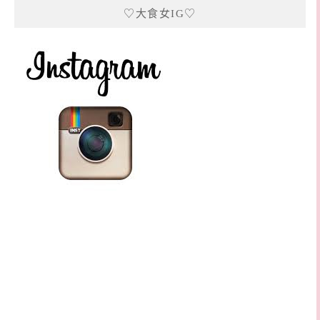
♡大食女IG♡