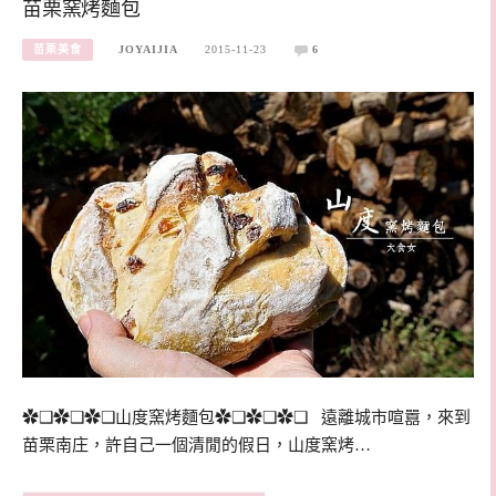
苗栗窯烤麵包
苗栗美食
JOYAIJIA
2015-11-23
6
✿❑✿❑✿❑山度窯烤麵包✿❑✿❑✿❑ 遠離城市喧囂，來到
苗栗南庄，許自己一個清閒的假日，山度窯烤…