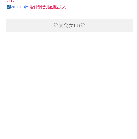
講師
2016.08月
愛評網台北甜點達人
♡大食女FB♡