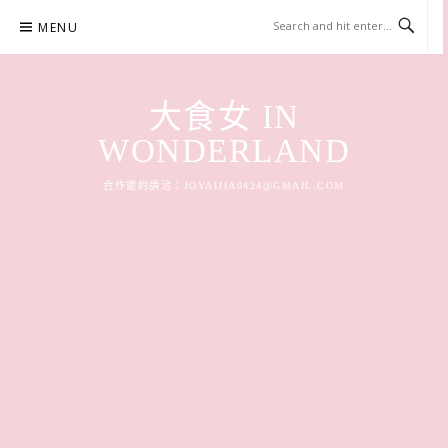
Skip
MENU
to
content
大食女 IN
WONDERLAND
合作邀約請洽：
JOYAIJIA0424@GMAIL.COM