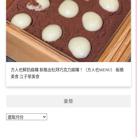
方人也鮮奶麻糬 新推出杜拜巧克力麻糬！（方人也MENU） 板橋
美食 江子翠美食
彙整
彙
整