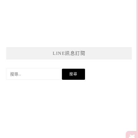
LINE訊息訂閱
搜
尋
關
鍵
字: