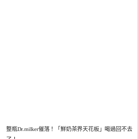
整瓶Dr.milker催落！「鮮奶茶界天花板」喝過回不去