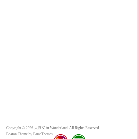
Copyright © 2026 大食女 in Wonderland. All Rights Reserved.
Boston Theme by
FameThemes