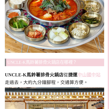
UNCLE-K馬鈴薯排骨火鍋店在哪裡？
UNCLE-K馬鈴薯排骨火鍋店
從
捷運
中山國中站
走過去，大約九分鐘腳程，交通算方便。