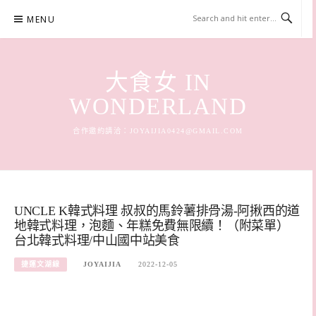
Skip
MENU
to
content
大食女 IN
WONDERLAND
合作邀約請洽：
JOYAIJIA0424@GMAIL.COM
UNCLE K韓式料理 叔叔的馬鈴薯排骨湯-阿揪西的道
地韓式料理，泡麵、年糕免費無限續！（附菜單）
台北韓式料理/中山國中站美食
捷運文湖線
JOYAIJIA
2022-12-05