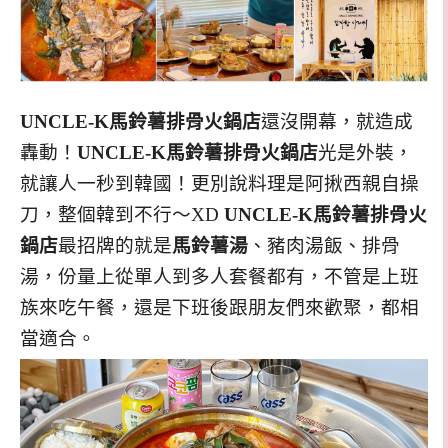
UNCLE-K馬鈴薯排骨火鍋店
還沒開幕，就造成
轟動！
UNCLE-K馬鈴薯排骨火鍋店
光是外裝，
就讓人一秒到韓國！更別說料理是阿揪西親自操
刀，整個韓到不行～XD
UNCLE-K馬鈴薯排骨火
鍋店
最招牌的就是
馬鈴薯湯
、豬肉湯飯、排骨
湯，份量上從單人到多人套餐都有，不管是上班
族來吃午餐，還是下班後跟朋友們來歡聚，都相
當適合。