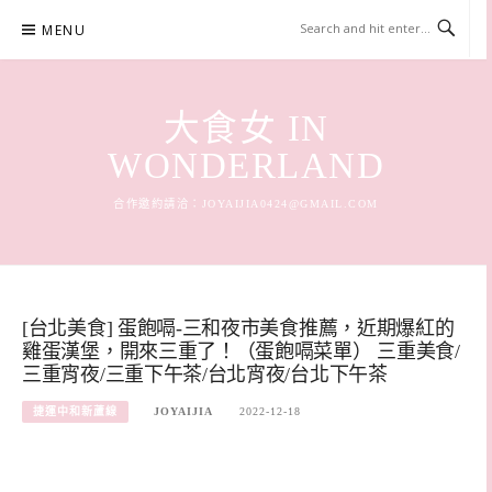
Skip
MENU
to
content
大食女 IN
WONDERLAND
合作邀約請洽：
JOYAIJIA0424@GMAIL.COM
[台北美食] 蛋飽嗝-三和夜市美食推薦，近期爆紅的
雞蛋漢堡，開來三重了！（蛋飽嗝菜單） 三重美食/
三重宵夜/三重下午茶/台北宵夜/台北下午茶
捷運中和新蘆線
JOYAIJIA
2022-12-18