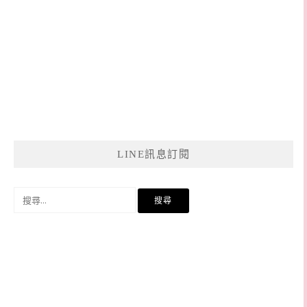
LINE訊息訂閱
搜
尋
關
鍵
字: