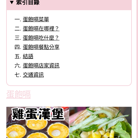
索引目錄
蛋飽嗝菜單
蛋飽嗝在哪裡？
蛋飽嗝吃什麼？
蛋飽嗝餐點分享
結語
蛋飽嗝店家資訊
交通資訊
蛋飽嗝