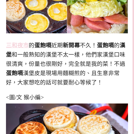
三和夜市
的
蛋飽嗝
近期
新開幕
不久！
蛋飽嗝
的
漢
堡
和一般熟知的漢堡不太一樣，他們家漢堡口味
很清爽，份量也很剛好，完全就是我的菜！不過
蛋飽嗝
漢堡皮是現場用麵糊煎的、且生意非常
好，大家想吃的話可就要耐心等候了！
<圖/文 猴小編>