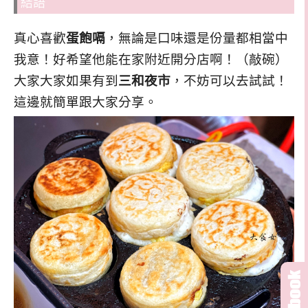
結語
真心喜歡
蛋飽嗝
，無論是口味還是份量都相當中
我意！好希望他能在家附近開分店啊！（敲碗）
大家大家如果有到
三和夜市
，不妨可以去試試！
這邊就簡單跟大家分享。