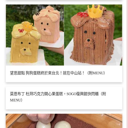
望思甜點 狗狗蛋糕終於來台北！就在中山站！（附MENU）
莫恩布丁 杜拜巧克力開心果蛋糕，SOGO復興館快閃櫃（附
MENU）