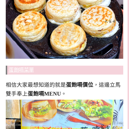
蛋飽嗝菜單
相信大家最想知道的就是
蛋飽嗝價位
，這邊立馬
雙手奉上
蛋飽嗝MENU
。