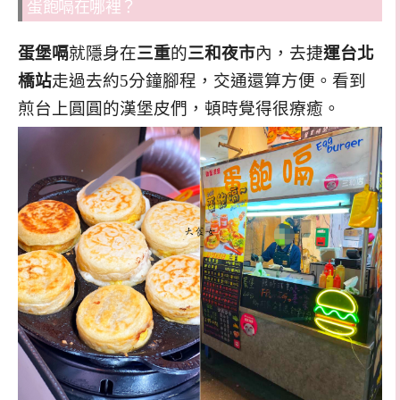
蛋飽嗝在哪裡？
蛋堡嗝
就隱身在
三重
的
三和夜市
內，去捷
運台北
橋站
走過去約5分鐘腳程，交通還算方便。看到
煎台上圓圓的漢堡皮們，頓時覺得很療癒。