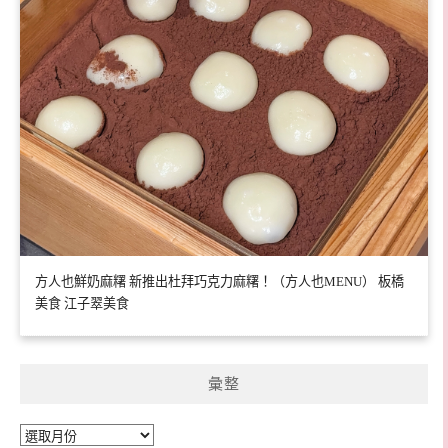
方人也鮮奶麻糬 新推出杜拜巧克力麻糬！（方人也MENU） 板橋
美食 江子翠美食
彙整
彙