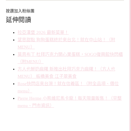
按讚加入粉絲團
延伸閱讀
拉亞漢堡 2026 最新菜單！
望思甜點 狗狗蛋糕終於來台北！就在中山站！（附
MENU）
莫恩布丁 杜拜巧克力開心果蛋糕，SOGO復興館快閃櫃
（附MENU）
方人也鮮奶麻糬 新推出杜拜巧克力麻糬！（方人也
MENU） 板橋美食 江子翠美食
Rose快閃店來台灣！就在信義區！（附全品項、價位
menu）
Pierre Herme 小熊維尼馬卡龍！每天限量販售！（完整
menu、門市資訊）