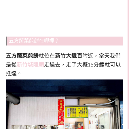
五方蔬菜煎餅在哪裡？
五方蔬菜煎餅
就位在
新竹大遠百
附近，當天我們
是從
新竹城隍廟
走過去，走了大概15分鐘就可以
抵達。