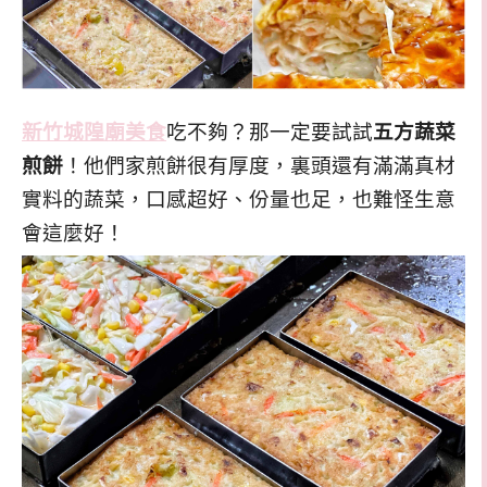
新竹城隍廟美食
吃不夠？那一定要試試
五方蔬菜
煎餅
！他們家煎餅很有厚度，裏頭還有滿滿真材
實料的蔬菜，口感超好、份量也足，也難怪生意
會這麼好！