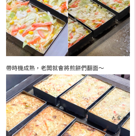
帶時機成熟，老闆就會將煎餅們翻面～