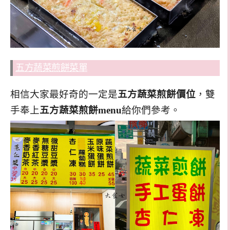
五方蔬菜煎餅菜單
相信大家最好奇的一定是
五方蔬菜煎餅價位
，雙
手奉上
五方蔬菜煎餅menu
給你們參考。