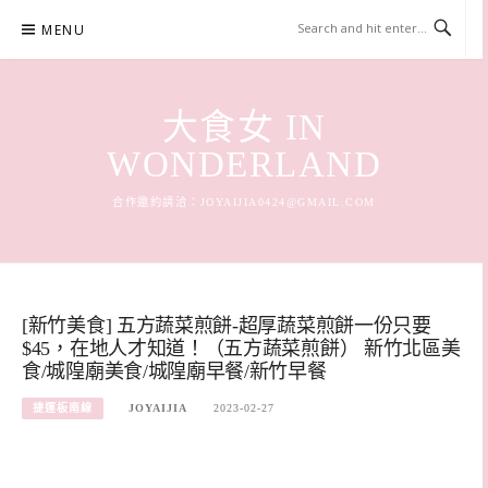
Skip
MENU
to
content
大食女 IN
WONDERLAND
合作邀約請洽：
JOYAIJIA0424@GMAIL.COM
[新竹美食] 五方蔬菜煎餅-超厚蔬菜煎餅一份只要
$45，在地人才知道！（五方蔬菜煎餅） 新竹北區美
食/城隍廟美食/城隍廟早餐/新竹早餐
捷運板南線
JOYAIJIA
2023-02-27