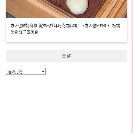
方人也鮮奶麻糬 新推出杜拜巧克力麻糬！（方人也MENU） 板橋
美食 江子翠美食
彙整
彙
整