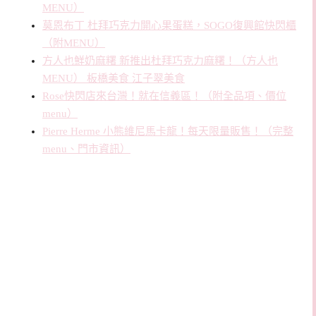
MENU）
莫恩布丁 杜拜巧克力開心果蛋糕，SOGO復興館快閃櫃
（附MENU）
方人也鮮奶麻糬 新推出杜拜巧克力麻糬！（方人也
MENU） 板橋美食 江子翠美食
Rose快閃店來台灣！就在信義區！（附全品項、價位
menu）
Pierre Herme 小熊維尼馬卡龍！每天限量販售！（完整
menu、門市資訊）