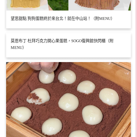
望思甜點 狗狗蛋糕終於來台北！就在中山站！（附MENU）
莫恩布丁 杜拜巧克力開心果蛋糕，SOGO復興館快閃櫃（附
MENU）