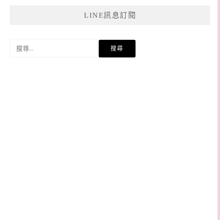
LINE訊息訂閱
搜
尋
關
鍵
字: