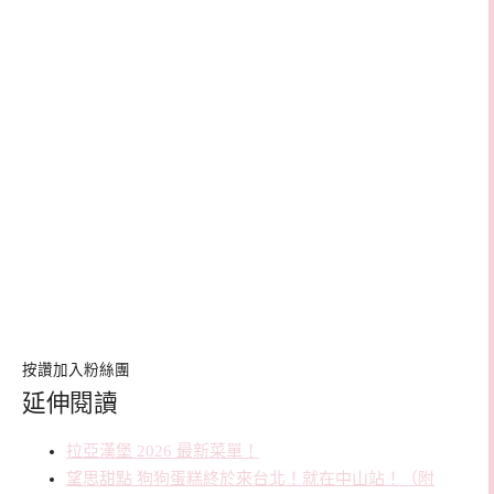
按讚加入粉絲團
延伸閱讀
拉亞漢堡 2026 最新菜單！
望思甜點 狗狗蛋糕終於來台北！就在中山站！（附