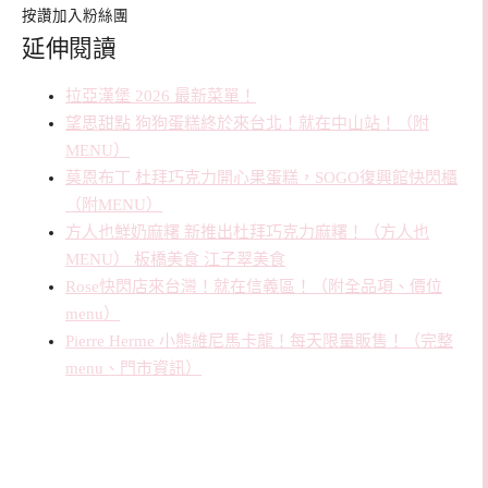
按讚加入粉絲團
延伸閱讀
拉亞漢堡 2026 最新菜單！
望思甜點 狗狗蛋糕終於來台北！就在中山站！（附
MENU）
莫恩布丁 杜拜巧克力開心果蛋糕，SOGO復興館快閃櫃
（附MENU）
方人也鮮奶麻糬 新推出杜拜巧克力麻糬！（方人也
MENU） 板橋美食 江子翠美食
Rose快閃店來台灣！就在信義區！（附全品項、價位
menu）
Pierre Herme 小熊維尼馬卡龍！每天限量販售！（完整
menu、門市資訊）