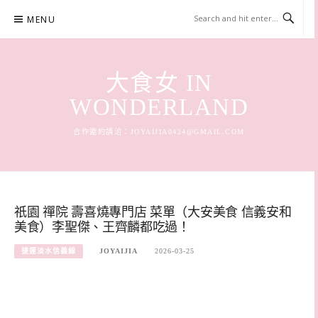
Skip
MENU
to
content
大食女 IN
WONDERLAND
合作邀約請洽：
JOYAIJIA0424@GMAIL.COM
祇園 禪院 壽喜燒專門店 菜單（大安美食 信義安和
美食）李聖傑、王齊麟都吃過！
捷運淡水信義線
JOYAIJIA
2026-03-25