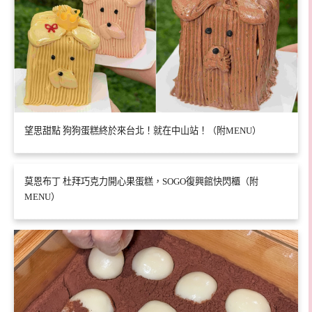
望思甜點 狗狗蛋糕終於來台北！就在中山站！（附MENU）
莫恩布丁 杜拜巧克力開心果蛋糕，SOGO復興館快閃櫃（附
MENU）