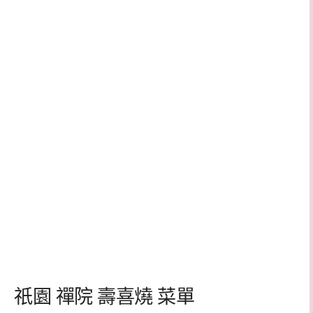
祇園 禪院 壽喜燒 菜單