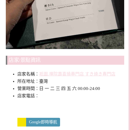
店家/景點資訊
店家名稱：
祇園.禪院壽喜燒專門店 すき焼き專門店
所在地址：臺灣
營業時間：日 一 二 三 四 五 六 00:00-24:00
店家電話：
Google即時導航