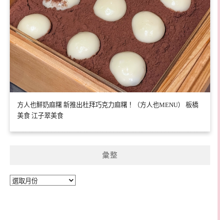
方人也鮮奶麻糬 新推出杜拜巧克力麻糬！（方人也MENU） 板橋
美食 江子翠美食
彙整
彙
整