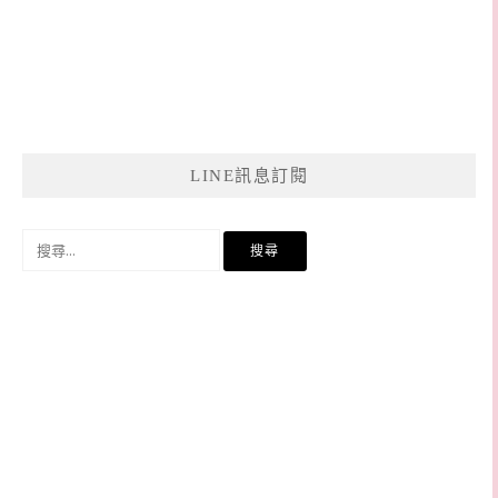
LINE訊息訂閱
搜
尋
關
鍵
字: