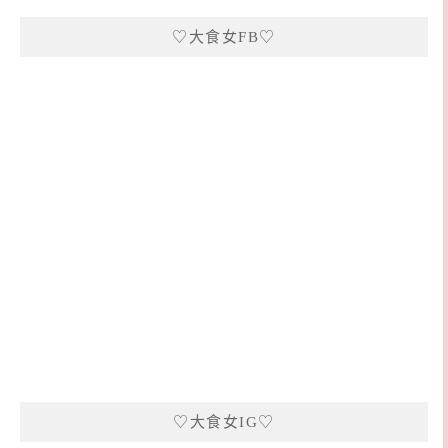
♡大食女FB♡
♡大食女IG♡