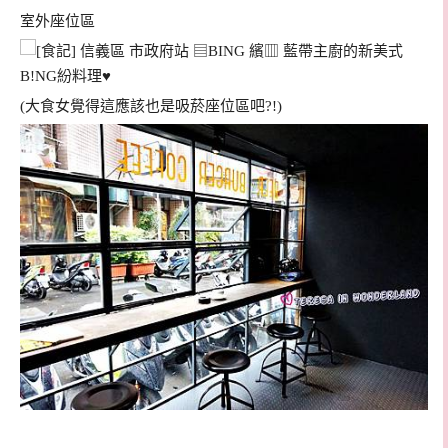
室外座位區
(大食女覺得這應該也是吸菸座位區吧?!)