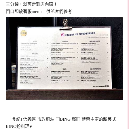
三分鐘，就可走到店內囉！
門口即放著張menu，供郎客們參考