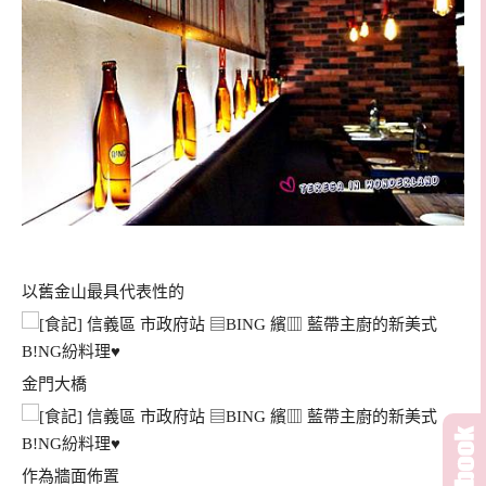
以舊金山最具代表性的
金門大橋
作為牆面佈置