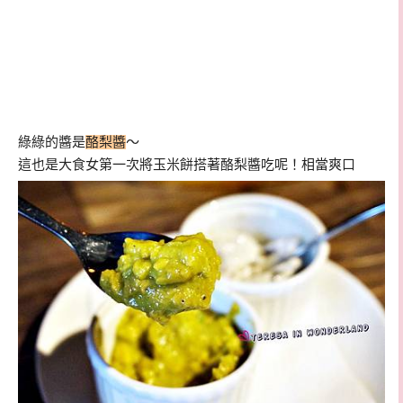
綠綠的醬是
酪梨醬
～
這也是大食女第一次將玉米餅搭著酪梨醬吃呢！相當爽口