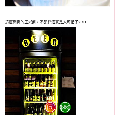
這麼開胃的玉米餅，不配杯酒真是太可惜了xDD