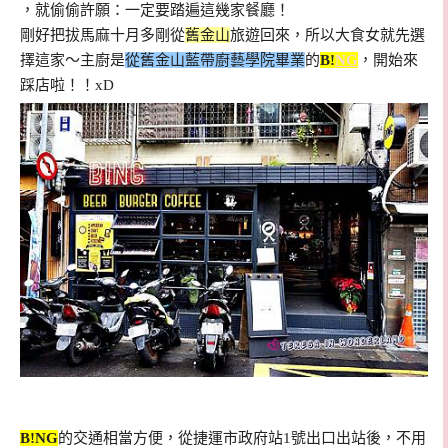
，就偷偷許願：一定要踏遍這幾家餐廳！
剛好把拔馬麻十月多剛從
舊金山
旅遊回來，所以大食女就先選
擇這家～主廚是
從舊金山藍帶廚藝學院畢業
的
B!
NG
，開始來
踩店啦！！xD
B!NG
的交通相當方便，從捷運市政府站1號出口出站後，不用