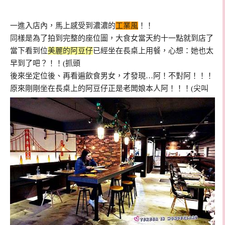
一進入店內，馬上感受到濃濃的
工業風
！！
同樣是為了拍到完整的座位圖，大食女當天約十一點就到店了
當下看到位
美麗的阿豆仔
已經坐在長桌上用餐，心想：她也太
早到了吧？！！(抓頭
後來坐定位後、再看遍飲食男女，才發現…阿！不對阿！！！
原來剛剛坐在長桌上的阿豆仔正是老闆娘本人阿！！！(尖叫