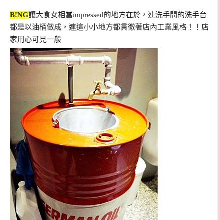
B!NG
讓大食女相當impressed的地方在於，連洗手間的洗手台
都是以油桶做成，連這小小地方都貫徹著店內工業風格！！店
家用心可見一般