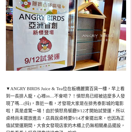
▼ANGRY BIRDS Juice & Tea位在板橋麗寶百貨一樓，早上看
到一長排人龍，心裡os…不會吧？！憤怒鳥已經被這麼多人發
現了嗎…(抖)，靠近一看，才發現大家是在排秀泰影城的電影
啦！真是虛驚一場！由於憤怒鳥餐廳9/12才開始試營運，所以
桌椅尚未擺放進去，店員說桌椅要9/14才會擺出來，也因為正
值試營運期間，大食女發現店家的木櫃上仍無相關產品擺設，