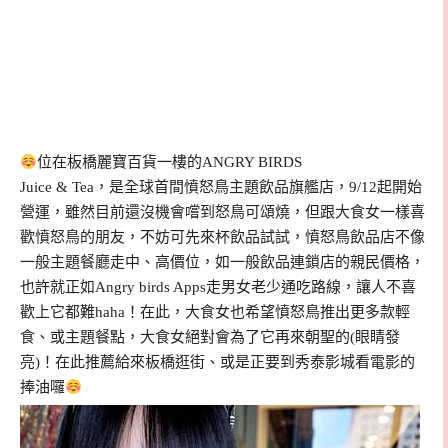
位在板橋麗寶百貨一樓的ANGRY BIRDS
Juice & Tea，是全球首間憤怒鳥主題飲品旗艦店，9/12起開始
營運，雖然目前還沒機會嚐到怒鳥可頌燒，但跟大食女一樣喜
歡憤怒鳥的朋友，不妨可先來杯飲品試試，憤怒鳥飲品店不像
一般主題餐廳走中、高價位，如一般飲品連鎖店的親民價格，
也許就正如Angry birds Apps走男女老少通吃路線，讓人不喜
歡上它都難haha！在此，大食女也希望憤怒鳥推出更多款輕
食、或主題餐點，大食女絕對會為了它再來朝聖的(眼睛發
亮)！在此推薦給來板橋逛街、或是正要到秀泰影城看電影的
捧油囉