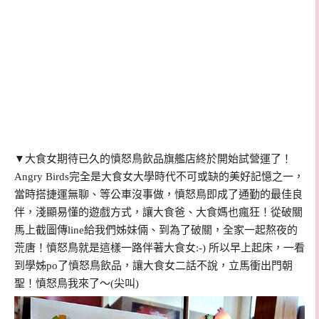
▼大食女期待已久的憤怒鳥飲品旗艦店終於開始試營運了！
Angry Birds完全是大食女大學時代不可或缺的美好記憶之一，
當時搭捷運無聊、等公車沒事做，憤怒鳥即成了通勤的最佳良
伴，淺顯易懂的遊戲方式，讓大食爸、大食媽也瘋狂！從破關
馬上截圖傳line給我們姊妹倆、到為了破關，全家一起熬夜的
荒唐！憤怒鳥就是這樣一路伴著大食女:-) 所以早上起床，一看
到學姊po了憤怒鳥飲品，讓大食女二話不說，立馬衝出門朝
聖！憤怒鳥我來了～(尖叫)