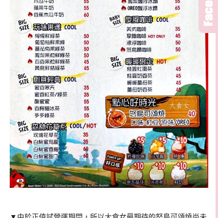
▼由於正值試營運期間，所以大食女最期待的怒鳥可頌燒尚未