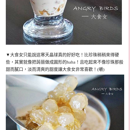
▼大食女只能說這寒天晶球真的好好吃！比珍珠稍稍來得硬
些，其實就像把蒟蒻做成圓形的haha！且吃起來不像珍珠那般
甜而膩口，淡而清爽的甜度讓大食女非常喜歡！(嚼)