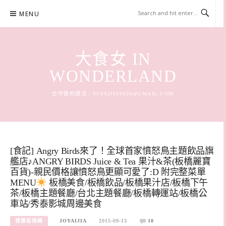
Skip
MENU
to
content
大食女 IN
WONDERLAND
合作邀約請洽：
JOYAIJIA0424@GMAIL.COM
[食記] Angry Birds來了！全球首家憤怒鳥主題飲品旗
艦店♪ANGRY BIRDS Juice & Tea 果汁&茶(板橋麗寶
百貨)-親民價格讓憤怒鳥更顯可愛了:D 附完整菜單
MENU
板橋美食/板橋飲品/板橋果汁店/板橋下午
茶/板橋主題餐廳/台北主題餐廳/板橋轉運站/板橋公
車站/秀泰影城周邊美食
捷運板南線
JOYAIJIA
2015-09-13
10