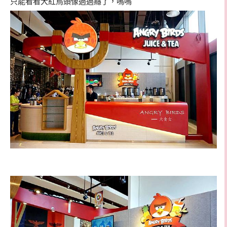
只能看看大紅鳥頭像過過癮了，嗚嗚