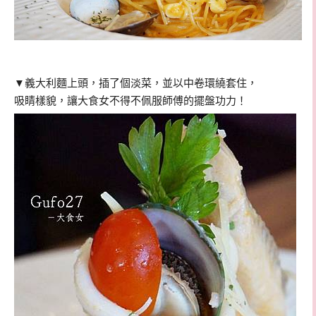
▼義大利麵上頭，插了個淡菜，並以中卷環繞套住，
吸睛樣貌，讓大食女不得不佩服師傅的擺盤功力！