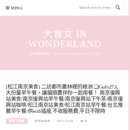
Skip
MENU
to
content
大食女 IN
WONDERLAND
合作邀約請洽：
JOYAIJIA0424@GMAIL.COM
[松江南京美食] 二訪都市叢林裡的綠洲 ❏Gufo27◬
大份量早午餐，讓貓頭鷹伴你一起用餐！ 南京復興
站美食/南京復興站早午餐/南京復興站下午茶/南京復
興站咖啡/松江南京站美食/松江南京站早午餐/台北推
薦早午餐/供wifi插座,不收服務費,平日不限時
捷運文湖線
JOYAIJIA
2015-12-04
4