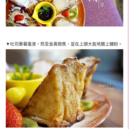
▼吐司裹著蛋液，煎至金黃微焦、並在上頭大氣地撒上糖粉。