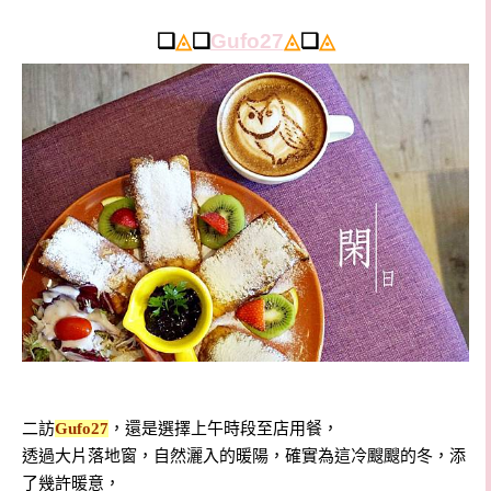
❏
◬
❏
Gufo27
◬
❏
◬
二訪
Gufo27
，還是選擇上午時段至店用餐，
透過大片落地窗，自然灑入的暖陽，確實為這冷颼颼的冬，添
了幾許暖意，