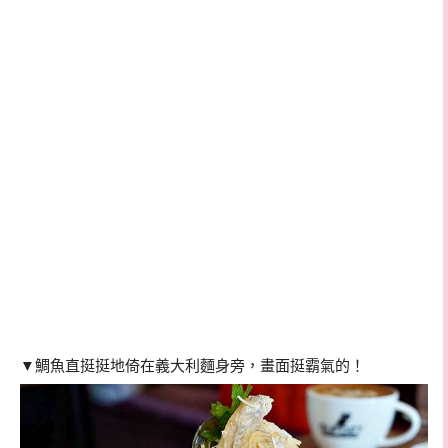
▼鯛魚直挺挺地倚在義大利麵身旁，畫面挺霸氣的！