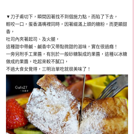
▼刀子甫切下，瞬間因著找不到個施力點，而陷了下去，
輕咬一口，蛋香滿嘴裡同時，因著綴滿上頭的糖粉，而更顯甜
香，
吐司內夾著起司、及火腿，
這種甜中帶鹹、鹹香中又帶點微甜的滋味，實在很過癮！
一旁另附手工果醬，有別於一般砂糖製成的果醬，這種以冰糖
做成的果醬，吃起來較不膩口，
不過大食女覺得，三明治單吃就很美味了！