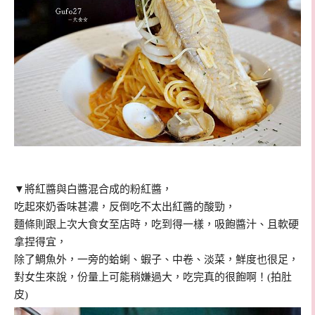
▼將紅醬與白醬混合成的粉紅醬，
吃起來奶香味甚濃，反倒吃不太出紅醬的酸勁，
麵條則跟上次大食女至店時，吃到得一樣，吸飽醬汁、且軟硬
拿捏得宜，
除了鯛魚外，一旁的蛤蜊、蝦子、中卷、淡菜，鮮度也很足，
對女生來說，份量上可能稍嫌過大，吃完真的很飽啊！(拍肚
皮)