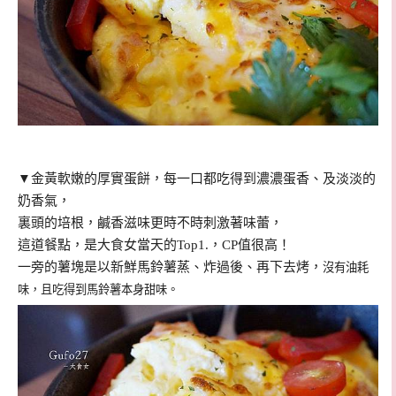
▼
金黃軟嫩的厚實蛋餅，每一口都吃得到濃濃蛋香、及淡淡的
奶香氣，
裏頭的培根，鹹香滋味更時不時刺激著味蕾，
這道餐點，是大食女當天的Top1.，CP值很高！
一旁的薯塊是以新鮮馬鈴薯蒸、炸過後、再下去烤，
沒有油耗
味，且吃得到馬鈴薯本身甜味。