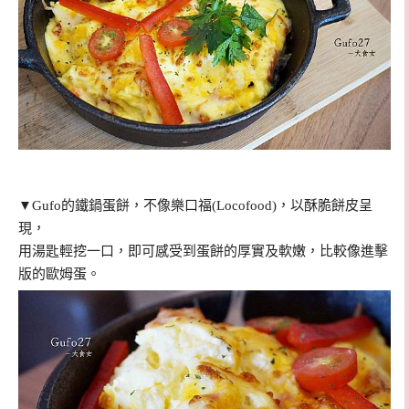
▼Gufo的鐵鍋蛋餅，不像樂口福(Locofood)，以酥脆餅皮呈
現，
用湯匙輕挖一口，即可感受到蛋餅的厚實及軟嫩，比較像進擊
版的歐姆蛋。