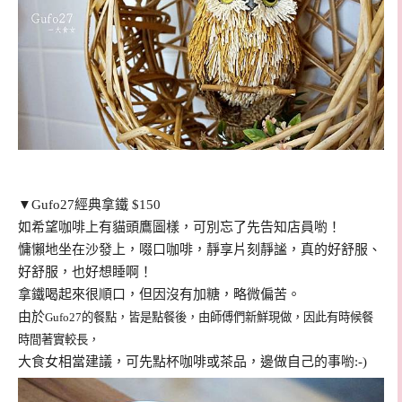
▼Gufo27經典拿鐵 $150
如希望咖啡上有貓頭鷹圖樣，可別忘了先告知店員喲！
慵懶地坐在沙發上，啜口咖啡，靜享片刻靜謐，真的好舒服、
好舒服，也好想睡啊！
拿鐵喝起來很順口，但因沒有加糖，略微偏苦。
由於
Gufo27的餐點，皆是點餐後，由師傅們新鮮現做，因此有時候餐
時間著實較長，
大食女相當建議，可先點杯咖啡或茶品，邊做自己的事喲:-)