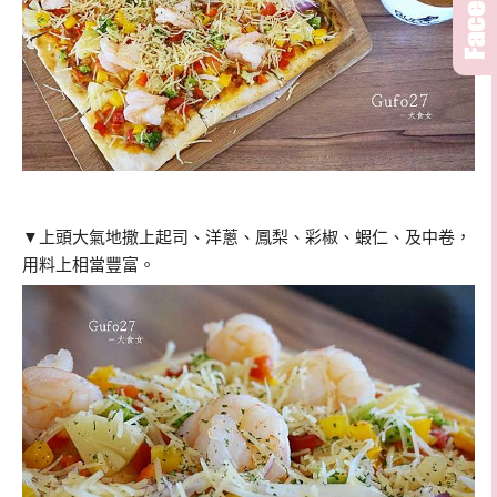
▼上頭大氣地撒上起司、洋蔥、鳳梨、彩椒、蝦仁、及中卷，
用料上相當豐富。