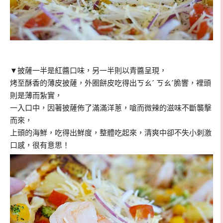
▼披薩一半是紅醬口味，另一半則以青醬呈現，
烤至酥香的薄皮披薩，外圈餅皮吃得出ㄎㄠˊ ㄎㄠˊ脆響，裡頭
則是薄而紮實，
一入口中，
因著披薩佈了滿滿洋蔥，
嗆而微辣的滋味不斷襲擊
而來，
上頭的海鮮，吃得出鮮度，整體吃起來，清爽中卻不失小刺激
口感，很有意思！