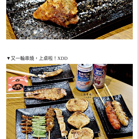
▼又一輪串燒，上桌啦！XDD