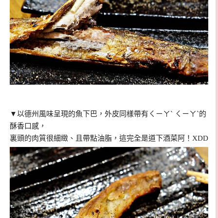
▼以德州風味呈現的魚下巴，外皮同樣帶有ㄑㄧㄚˋ ㄑㄧㄚˋ的
酥香口感，
裏頭的肉質很細緻、且帶點油脂，這完全是道下酒菜阿！XDD