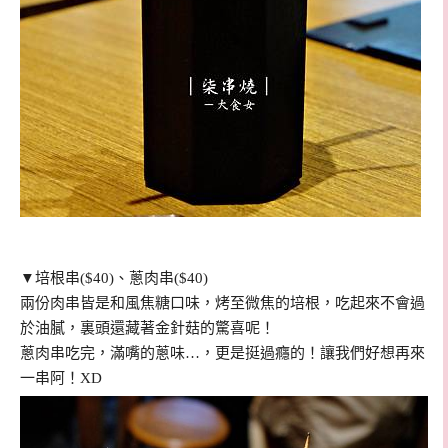
▼培根串($40)、
蔥肉串($40)
兩份肉串皆是和風焦糖口味，烤至微焦的培根，吃起來不會過
於油膩，裏頭還藏著金針菇的驚喜呢！
蔥肉串吃完，滿嘴的蔥味…，更是挺過癮的！讓我們好想再來
一串阿！XD