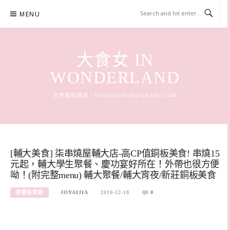
Skip
MENU
to
content
大食女 IN
WONDERLAND
合作邀約請洽：
JOYAIJIA0424@GMAIL.COM
[輔大美食] 柒串燒屋輔大店-高CP值銅板美食! 串燒15
元起，輔大學生聚餐、慶功宴好所在！外帶也很方便
呦！(附完整menu) 輔大聚餐/輔大宵夜/新莊銅板美食
捷運板南線
JOYAIJIA
2016-12-18
0