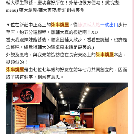
▼
位在新莊中正路上的
柒串燒屋
，從
捷運輔大站
一號出口
步行
至店，約五分鐘腳程，離輔大真的很近啊！XD
當天我跟妹妹飽餐後，順道回輔大散步、看看聖誕樹，也許是
念舊吧，總覺得輔大的聖誕樹永遠是最美的;)
外觀及風格，與我先前造訪位在長安東路上的
柒串燒屋
本店，
挺類似的！
柒串燒屋
是由
七位七年級的好友在前年七月共同創立的，因而
取了柒這個字，相當有意思。