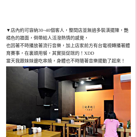
▼店內約可容納30~40個客人，整間店並無過多裝潢擺陳，艷
橘色的牆面，倒帶給人活潑熱情的感覺，
也因著不時播放著流行音樂，加上店家前方有台電視轉播著體
育賽事，在裏頭用餐，其實挺促咪的！XDD
當天我跟妹妹邊吃串燒，身體也不時隨著音樂擺動了起來！