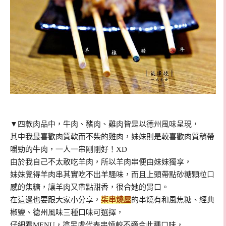
▼四款肉品中，牛肉、豬肉、雞肉皆是以德州風味呈現，
其中我最喜歡肉質軟而不柴的雞肉，妹妹則是較喜歡肉質稍帶
嚼勁的牛肉，一人一串剛剛好！XD
由於我自己不太敢吃羊肉，所以羊肉串便由妹妹獨享，
妹妹覺得羊肉串其實吃不出羊騷味，而且上頭帶點砂糖顆粒口
感的焦糖，讓羊肉又帶點甜香，很合她的胃口。
在這邊也要跟大家小分享，
柒串燒屋
的串燒有和風焦糖、經典
椒鹽、德州風味三種口味可選擇，
仔細看MENU，
塗黑處代表串燒較不適合此種口味，