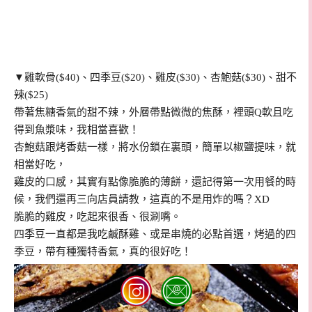
▼
雞軟骨($40)、四季豆
($20)、雞皮($30)、杏鮑菇
($30)、
甜不
辣($25)
帶著焦糖香氣的甜不辣，外層帶點微微的焦酥，裡頭Q軟且吃
得到魚漿味，我相當喜歡！
杏鮑菇跟烤香菇一樣，將水份鎖在裏頭，簡單以椒鹽提味，就
相當好吃，
雞皮的口感，其實有點像脆脆的薄餅，還記得第一次用餐的時
候，我們還再三向店員請教，這真的不是用炸的嗎？XD
脆脆的雞皮，吃起來很香、很涮嘴。
四季豆一直都是我吃鹹酥雞、或是串燒的必點首選，烤過的四
季豆，帶有種獨特香氣，真的很好吃！