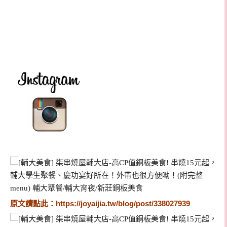
原文請點此：
https://joyaijia.tw/blog/post/338027939