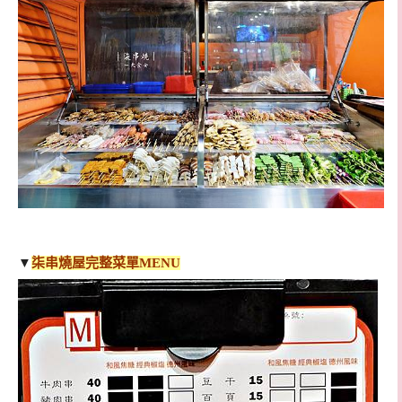
▼
柒串燒屋完整菜單MENU