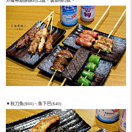
外層帶點酥酥的口感，裏頭很Q軟。
▼秋刀魚($60)
、魚下巴
($40)