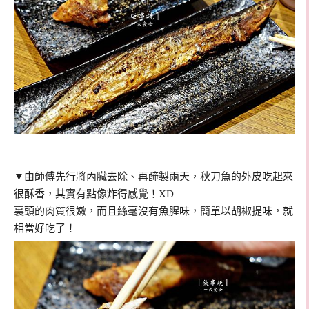
▼由師傅先行將內臟去除、再醃製兩天，秋刀魚的外皮吃起來
很酥香，其實有點像炸得感覺！XD
裏頭的肉質很嫩，而且絲毫沒有魚腥味，簡單以胡椒提味，就
相當好吃了！