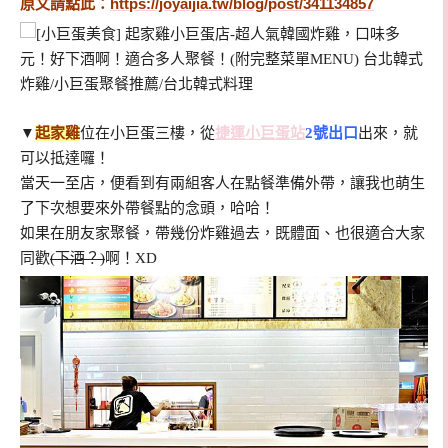
原文請點此：
https://joyaijia.tw/blog/post/341134857
▼
起家雞
位在小巨蛋三樓，
從
捷運小巨蛋站
2號出口
出來，就
可以抵達囉！
當天一至店，便看到有兩組客人在點餐準備外帶，讓我也萌生
了下次想要來外帶餐點的念頭，哈哈！
如果在朋友家聚餐，帶幾份炸雞過去，既體面、也很適合大家
同歡
(下酒？)
啊！XD