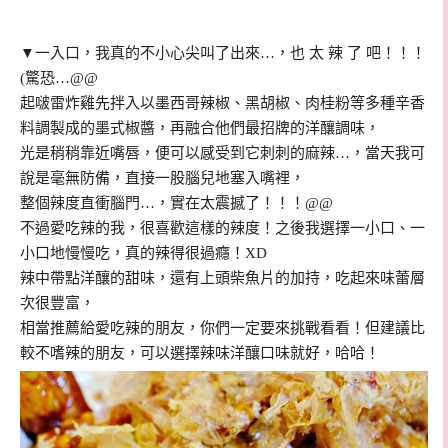
▼一入口，我真的不小心尖叫了出來…，也 太 辣 了 吧！！！
(驚恐…@@
起啵雷炸雞先拌入以
墨西哥辣椒、黑胡椒、肉桂粉等多種辛香
料調製成的墨式椒醬，再融合
他們最招牌的洋釀調味，
光是稍稍靠近嘴唇，便可以感受到它刺刺的麻辣…，當天我可
說是毫無防備，直接一股腦兒地塞入嘴裡，
整個辣度直衝腦門…，實在太震撼了！！！@@
不過愛吃辣的我，很喜歡這樣的辣度！之後我選擇一小口、一
小口地慢慢吃，真的辣得很過癮！XD
辣中帶點洋釀的甜味，還有上頭柴魚片的加持，吃起來味蕾層
次很豐富，
相當推薦給愛吃辣的朋友，你們一定要來挑戰看看！但建議比
較不嗜辣的朋友，可以選擇辣味洋釀口味就好，哈哈！