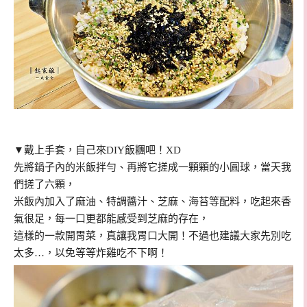
▼戴上手套，自己來DIY飯糰吧！XD
先將鍋子內的米飯拌勻、再將它搓成一顆顆的小圓球，當天我
們搓了六顆，
米飯內加入了麻油、特調醬汁、芝麻、海苔等配料，吃起來香
氣很足，每一口更都能感受到芝麻的存在，
這樣的一款開胃菜，真讓我胃口大開！不過也建議大家先別吃
太多…，以免等等炸雞吃不下啊！