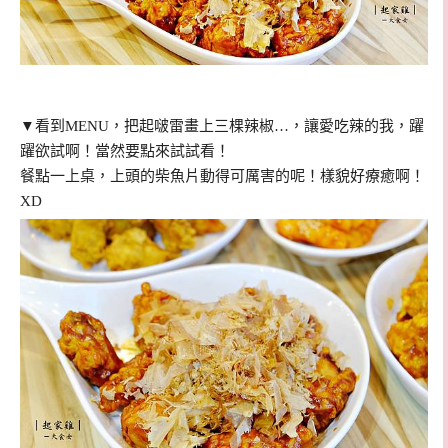
▼看到MENU，把
起啵雷畫上三棵辣椒…，讓愛吃辣的我，躍
躍欲試啊！當然要點來試試看！
餐點一上桌，上頭的柴魚片動得可厲害的呢！樣貌好療癒啊！
XD