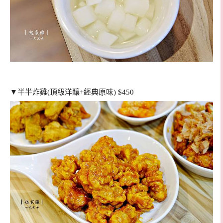
▼半半炸雞(頂級洋釀+經典原味) $450