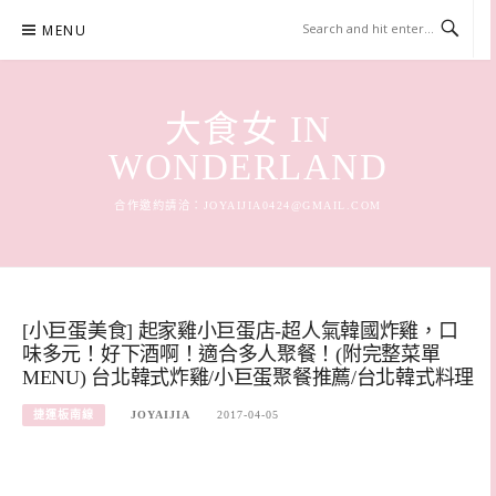
Skip
MENU
to
content
大食女 IN
WONDERLAND
合作邀約請洽：
JOYAIJIA0424@GMAIL.COM
[小巨蛋美食] 起家雞小巨蛋店-超人氣韓國炸雞，口
味多元！好下酒啊！適合多人聚餐！(附完整菜單
MENU) 台北韓式炸雞/小巨蛋聚餐推薦/台北韓式料理
捷運板南線
JOYAIJIA
2017-04-05