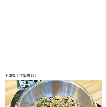
▼韓式手作飯糰 $80