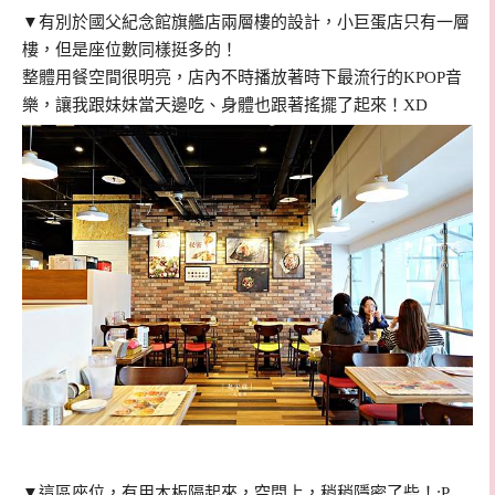
▼
有別於國父紀念館旗艦店兩層樓的設計，小巨蛋店只有一層
樓，但是座位數同樣挺多的！
整體用餐空間很明亮，店內不時播放著時下最流行的KPOP音
樂，讓我跟妹妹當天邊吃、身體也跟著搖擺了起來！XD
▼
這區座位，有用木板隔起來，空間上，稍稍隱密了些！:P