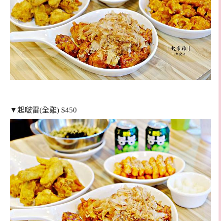
▼起啵雷(全雞) $450