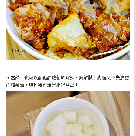
▼當然，也可以配點醃蘿蔔解解辣、解解膩！爽脆又不失清甜
的醃蘿蔔，與炸雞可說是相得益彰！