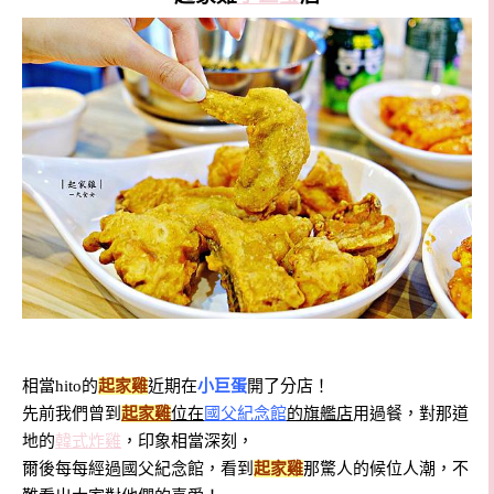
相當hito的
起家雞
近期在
小巨蛋
開了分店！
先前我們曾到
起家雞
位在
國父紀念館
的旗艦店
用過餐，對那道
地的
韓式炸雞
，印象相當深刻，
爾後每每經過
國父紀念館，看到
起家雞
那驚人的候位人潮，不