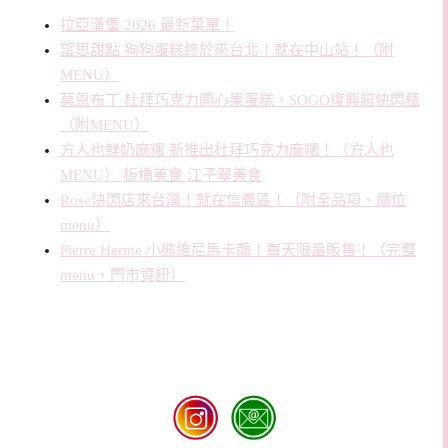
拉亞漢堡 2026 最新菜單！
望思甜點 狗狗蛋糕終於來台北！就在中山站！（附
MENU）
莫恩布丁 杜拜巧克力開心果蛋糕，SOGO復興館快閃櫃
（附MENU）
方人也鮮奶麻糬 新推出杜拜巧克力麻糬！（方人也
MENU） 板橋美食 江子翠美食
Rose快閃店來台灣！就在信義區！（附全品項、價位
menu）
Pierre Herme 小熊維尼馬卡龍！每天限量販售！（完整
menu、門市資訊）