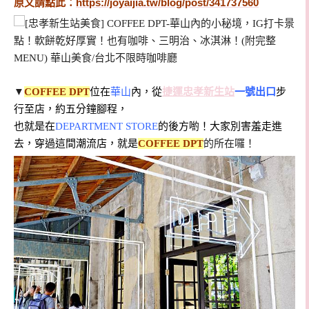
原文請點此：
https://joyaijia.tw/blog/post/341737560
▼
COFFEE DPT
位在
華山
內，從
捷運忠孝新生站
一號出口
步
行至店，約五分鐘腳程，
也就是在
DEPARTMENT STORE
的後方喲！大家別害羞走進
去，穿過這間潮流店，就是
COFFEE DPT
的所在囉！