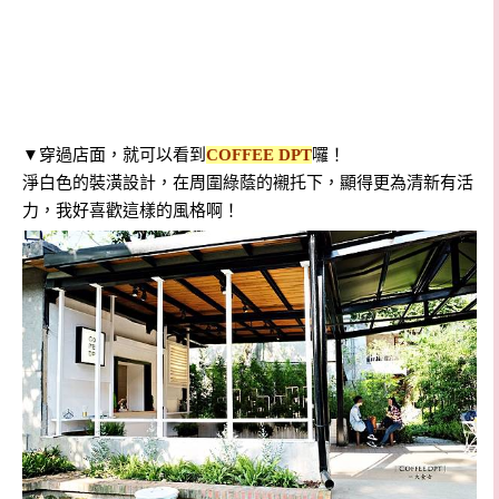
▼穿過店面，
就可以看到
COFFEE DPT
囉！
淨白色的裝潢設計，在周圍綠蔭的襯托下，顯得更為清新有活
力，我好喜歡這樣的風格啊！