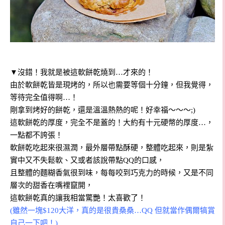
▼
沒錯！我就是被這軟餅乾燒到…才來的！
由於軟餅乾皆是現烤的，所以也需要等個十分鐘，但我覺得，
等待完全值得啊…！
剛拿到烤好的餅乾，還是溫溫熱熱的呢！好幸福～～～;)
這軟餅乾的厚度，完全不是蓋的！大約有十元硬幣的厚度…，
一點都不誇張！
軟餅乾吃起來很濕潤，最外層帶點酥硬，整體吃起來，則是紮
實中又不失鬆軟、又或者該說帶點QQ的口感，
且整體的麵糊香氣很到味，每每咬到巧克力的時候，又是不同
層次的甜香在嘴裡竄開，
這軟餅乾真的讓我相當驚艷！太喜歡了！
(雖然一塊$120大洋，真的是很貴桑桑…QQ 但就當作偶爾犒賞
自己一下吧！)