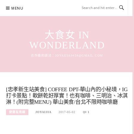
Skip
MENU
to
content
大食女 IN
WONDERLAND
合作邀約請洽：
JOYAIJIA0424@GMAIL.COM
[忠孝新生站美食] COFFEE DPT-華山內的小秘境，IG
打卡景點！軟餅乾好厚實！也有咖啡、三明治、冰淇
淋！(附完整MENU) 華山美食/台北不限時咖啡廳
捷運板南線
JOYAIJIA
2017-05-02
1