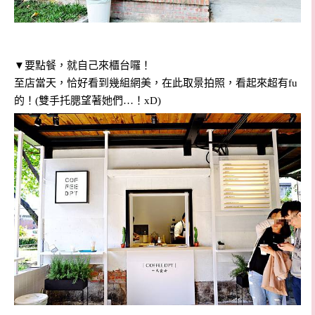
▼要點餐，就自己來櫃台囉！
至店當天，恰好看到幾組網美，在此取景拍照，看起來超有fu
的！(雙手托腮望著她們…！xD)