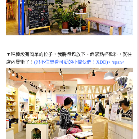
▼吧檯設有簡單的位子，我將包包放下、趕緊點杯飲料，就往
店內暴衝了！
(忍不住想看可愛的小傢伙們！XDD)< /span>