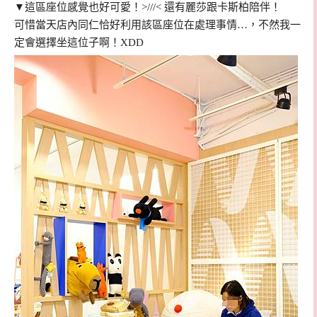
▼這區座位感覺也好可愛！>///< 還有麗莎跟卡斯柏陪伴！
可惜當天店內同仁恰好利用該區座位在處理事情…，不然我一
定會選擇坐這位子啊！XDD