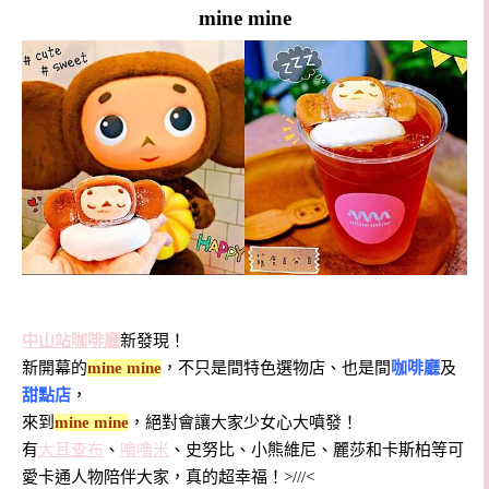
mine mine
中山站咖啡廳
新發現！
新開幕的
mine mine
，不只是間特色選物店、也是間
咖啡廳
及
甜點店
，
來到
mine mine
，絕對會讓大家少女心大噴發！
有
大耳查布
、
嚕嚕米
、史努比、小熊維尼、麗莎和卡斯柏等可
愛卡通人物陪伴大家，真的超幸福！>///<