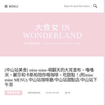
Skip
MENU
to
content
大食女 IN
WONDERLAND
合作邀約請洽：
JOYAIJIA0424@GMAIL.COM
[中山站美食] mine mine-萌翻天的大耳查布、嚕嚕
米、麗莎和卡斯柏陪你喝咖啡、吃甜點！(附mine
mine MENU) 中山站咖啡廳/中山站甜點店/中山站下
午茶
捷運板南線
JOYAIJIA
2018-04-09
0