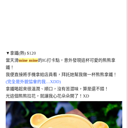
▼
拿鐵(熱) $120
當天滑
mine mine
的IG打卡點，意外發現這杯可愛的熊熊拿
鐵！
我便直接將手機拿給店員看，拜託她幫我做一杯熊熊拿鐵！
(完全是外貌協會的我…XDD)
拿鐵喝起來很溫潤、順口，沒有苦澀味，算是還不錯！
光這個熊熊拉花，就讓我心花朵朵開了！XD