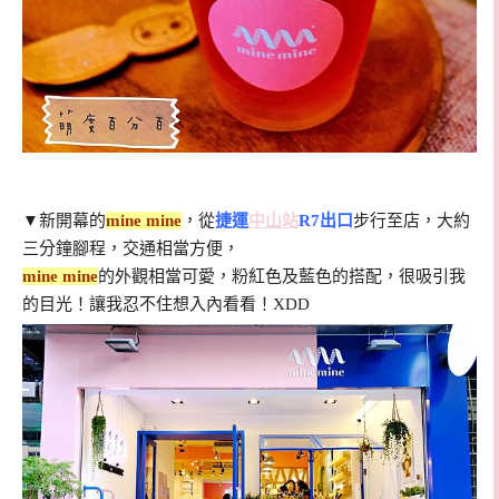
▼
新開幕
的
mine mine
，
從
捷運
中山站
R7出口
步行至店，大約
三分鐘腳程，交通相當方便，
mine mine
的外觀相當可愛，粉紅色及藍色的搭配，很吸引我
的目光！讓我忍不住想入內看看！XDD