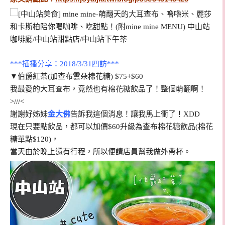
***插播分享：2018/3/31四訪***
▼
伯爵紅茶(加查布雲朵棉花糖) $75+$60
我最愛的大耳查布，竟然也有棉花糖飲品了！整個萌翻啊！
>///<
謝謝好姊妹
金大佛
告訴我這個消息！讓我馬上衝了！XDD
現在只要點飲品，都可以加價$60升級為查布棉花糖飲品(棉花
糖單點$120)，
當天由於晚上還有行程，所以便請店員幫我做外帶杯。