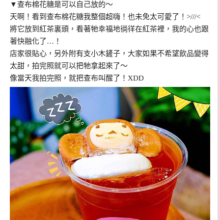
▼查布棉花糖是可以自己放的～
天啊！看到查布棉花糖我整個超嗨！也未免太可愛了！>///<
將它放到紅茶裏頭，看著牠幸福地徜徉在紅茶裡，我的心也跟
著快融化了…！
店家很貼心，另外附有支小木鏟子，大家如果不希望飲品變得
太甜，拍完照就可以把牠拿起來了～
像當天我拍完照，就把查布叫醒了！XDD