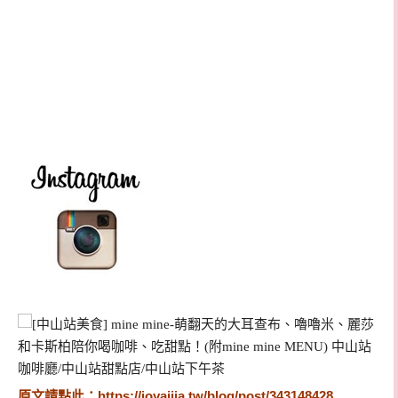
原文請點此：
https://joyaijia.tw/blog/post/343148428