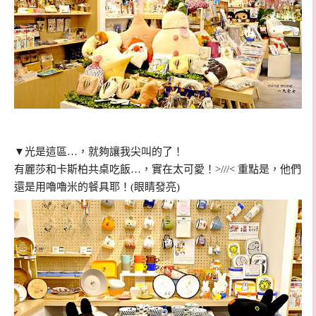
▼光是這區…，就夠讓我尖叫的了！
有麗莎和卡斯柏共桌吃飯…，實在太可愛！>///< 重點是，他們
還是用嚕嚕米的餐具耶！(眼睛發亮)