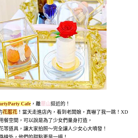
artyParty Cafe
，離
華山
挺近的！
的
花惹花
！當天走進店內，看到老闆娘，真嚇了我一跳！XD
用餐空間
，可以說是為了少女們量身打造，
花等道具，讓大家拍照～完全讓人少女心大噴發！
路線外，他們的甜點更是一絕！