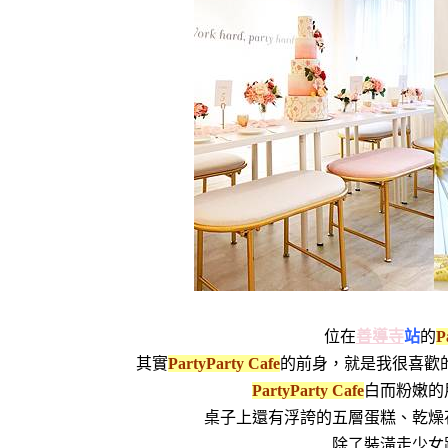
位在
善導寺
站
的
P
其實
PartyParty Cafe
的前身，就是我很喜歡
PartyParty Cafe
白而粉嫩的
桌子上還有浮誇的五層蛋糕、乾燥
除了裝潢走少女