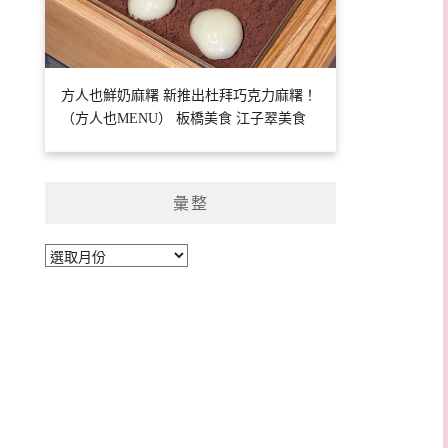
方人也鮮奶麻糬 新推出杜拜巧克力麻糬！
（方人也MENU） 板橋美食 江子翠美食
彙整
彙
整