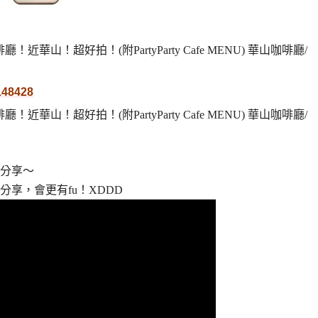
3148428
分享～
享，會更有fu！XDDD