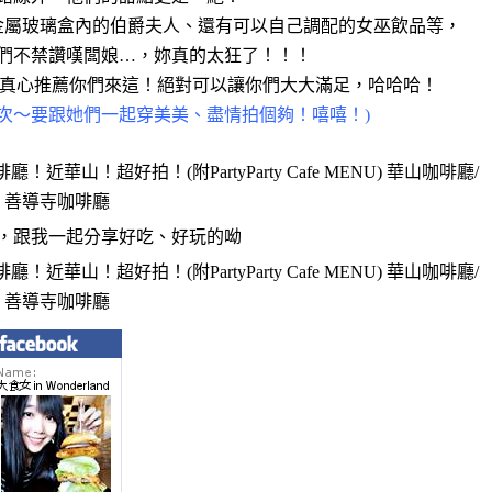
金屬玻璃盒內的伯爵夫人、還有可以自己調配的女巫飲品等，
們不禁讚嘆闆娘…，妳真的太狂了！！！
～！真心推薦你們來這！絕對可以讓你們大大滿足，哈哈哈！
次～要跟她們一起穿美美、盡情拍個夠！嘻嘻！)
，跟我一起分享好吃、好玩的呦