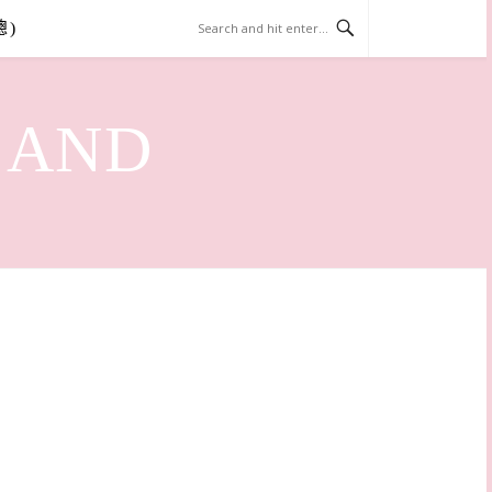
總)
LAND