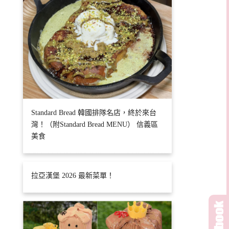
Standard Bread 韓國排隊名店，終於來台
灣！（附Standard Bread MENU） 信義區
美食
拉亞漢堡 2026 最新菜單！