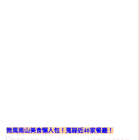
微風南山美食懶人包！蒐錄近40家餐廳！