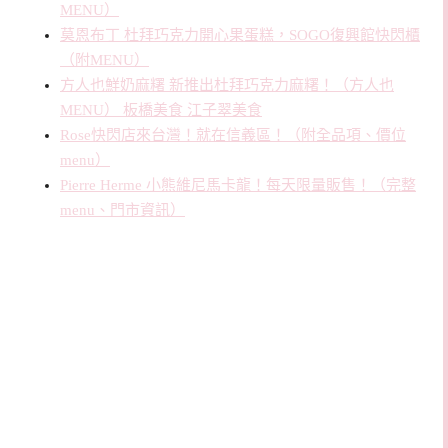
MENU）
莫恩布丁 杜拜巧克力開心果蛋糕，SOGO復興館快閃櫃
（附MENU）
方人也鮮奶麻糬 新推出杜拜巧克力麻糬！（方人也
MENU） 板橋美食 江子翠美食
Rose快閃店來台灣！就在信義區！（附全品項、價位
menu）
Pierre Herme 小熊維尼馬卡龍！每天限量販售！（完整
menu、門市資訊）