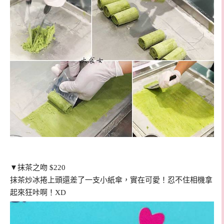
▼抹茶之吻 $220
抹茶炒冰捲上頭還差了一支小紙傘，實在可愛！忍不住相機拿
起來狂咔啊！XD