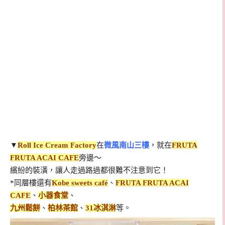
▼
Roll Ice Cream Factory
在
微風南山三樓
，就在
FRUTA
FRUTA ACAI CAFE
旁邊～
繽紛的裝潢，讓人走過路過都很難不注意到它！
*同層樓還有
Kobe sweets café
、
FRUTA FRUTA ACAI
CAFE
、
小器食堂
、
九州鬆餅
、
柏林茶館
、
31冰淇淋
等。