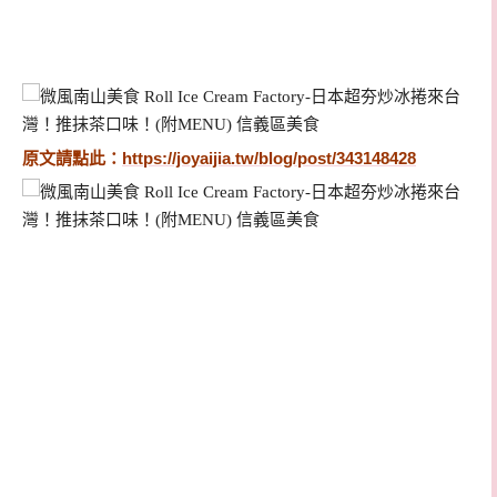
原文請點此：
https://joyaijia.tw/blog/post/343148428