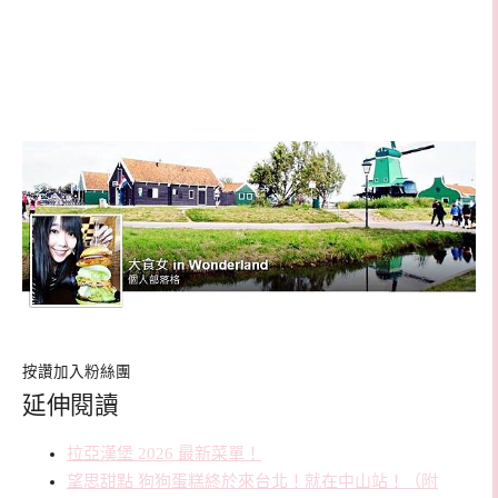
按讚加入粉絲團
延伸閱讀
拉亞漢堡 2026 最新菜單！
望思甜點 狗狗蛋糕終於來台北！就在中山站！（附