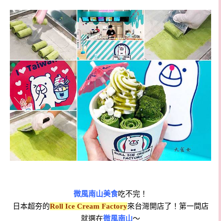
微風南山
美食
吃不完！
日本超夯的
Roll Ice Cream Factory
來台灣開店了！第一間店
就選在
微風南山
～