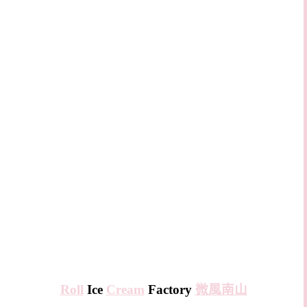
Roll
Ice
Cream
Factory
微風南山