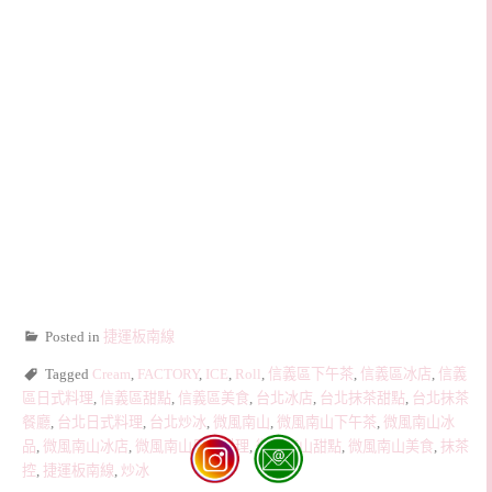
Posted in
捷運板南線
Tagged
Cream
,
FACTORY
,
ICE
,
Roll
,
信義區下午茶
,
信義區冰店
,
信義
區日式料理
,
信義區甜點
,
信義區美食
,
台北冰店
,
台北抹茶甜點
,
台北抹茶
餐廳
,
台北日式料理
,
台北炒冰
,
微風南山
,
微風南山下午茶
,
微風南山冰
品
,
微風南山冰店
,
微風南山日式料理
,
微風南山甜點
,
微風南山美食
,
抹茶
控
,
捷運板南線
,
炒冰