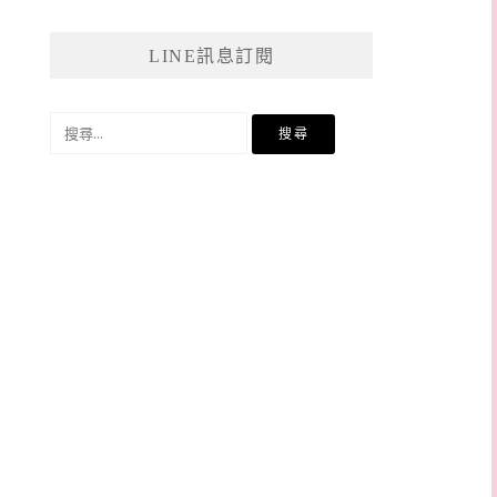
LINE訊息訂閱
搜
尋
關
鍵
字: