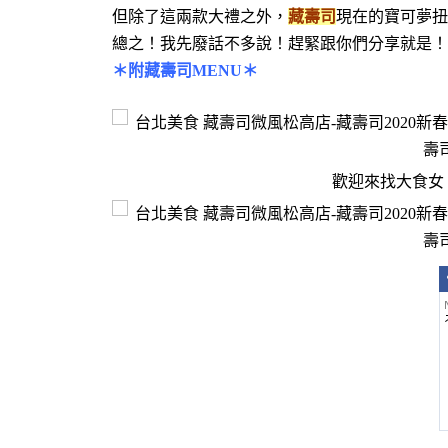
但除了這兩款大禮之外，
藏壽司
現在的寶可夢扭
總之！我先廢話不多說！趕緊跟你們分享就是！
＊附藏壽司MENU＊
歡迎來找大食女