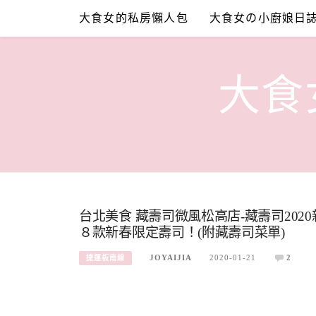
Skip
大食女的私房懶人包
大食女の小廚娘日
to
content
大食女
台北美食 藏壽司微風松高店-藏壽司20
８款新春限定壽司！(附藏壽司菜單)
JOYAIJIA
2020-01-21
2
捷運板南線