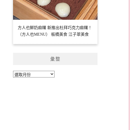
方人也鮮奶麻糬 新推出杜拜巧克力麻糬！
（方人也MENU） 板橋美食 江子翠美食
彙整
彙
整