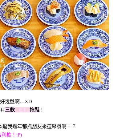
好幾盤啊…XD
有
三款
寶可夢
拖鞋
！
本逼我過年都抓朋友來這聚餐啊！？
欸！:P)