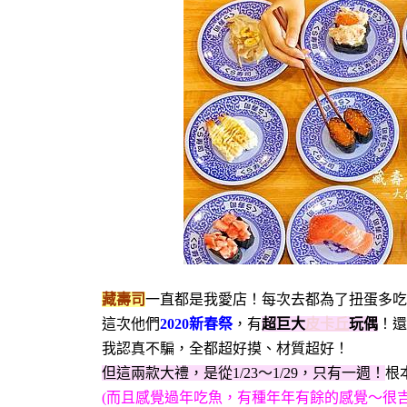
藏壽司
一直都是我愛店！每次去都為了扭蛋多吃
這次他們
2020新春祭
，有
超巨大
皮卡丘
玩偶
！還
我認真不騙，全都超好摸、材質超好！
但這兩款大禮，是從1/23～1/29，只有一週！
根
(而且感覺過年吃魚，有種年年有餘的感覺～很吉利