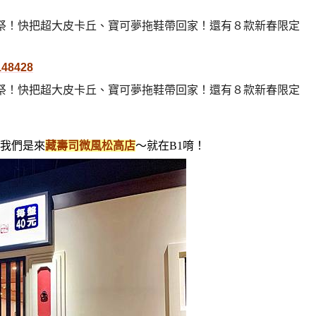
3148428
我們是來
藏壽司微風松高店
～就在B1唷！