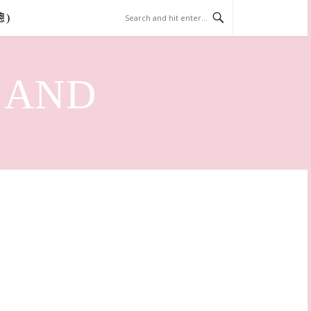
總)
LAND