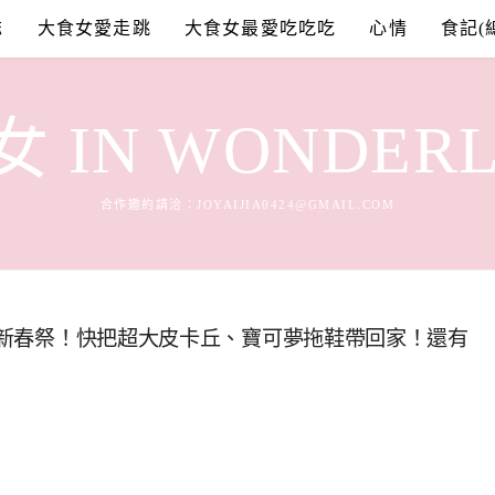
誌
大食女愛走跳
大食女最愛吃吃吃
心情
食記(
 IN WONDER
合作邀約請洽：
JOYAIJIA0424@GMAIL.COM
20新春祭！快把超大皮卡丘、寶可夢拖鞋帶回家！還有