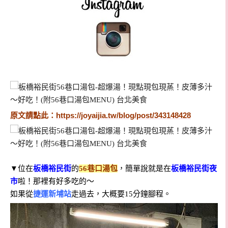
原文請點此：
https://joyaijia.tw/blog/post/343148428
▼
位在
板橋裕民街
的
56巷口湯包
，簡單說就是在
板橋裕民街夜
市
啦！那裡有好多吃的～
如果
從
捷運新埔站
走過去，大概要15分鐘腳程。