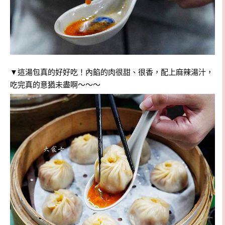
▼這湯包真的好好吃！內餡的肉很甜、很香，配上麻辣湯汁，
吃完真的意猶未盡啊～～～