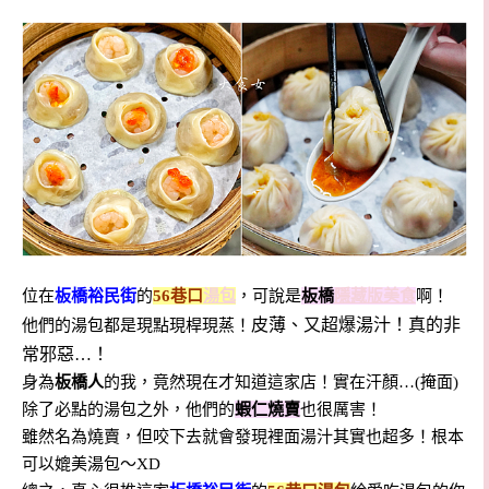
位在
板橋裕民街
的
56巷口
湯包
，可說是
板橋
隱藏版美食
啊！
皮薄、又超爆湯汁！真的非
他們的湯包都是現點現桿現蒸！
常邪惡…！
身為
板橋人
的我，竟然現在才知道這家店！實在汗顏…(掩面)
除了必點的湯包之外，他們的
蝦仁燒賣
也很厲害！
雖然名為燒賣，但咬下去就會發現裡面湯汁其實也超多！根本
可以媲美湯包～XD