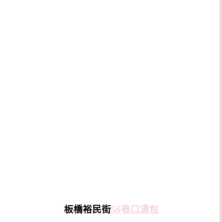
板橋裕民街
56巷口湯包