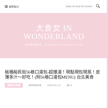
Skip
MENU
to
content
大食女 IN
WONDERLAND
合作邀約請洽：
JOYAIJIA0424@GMAIL.COM
板橋裕民街56巷口湯包-超爆湯！現點現包現蒸！皮
薄多汁～好吃！(附56巷口湯包MENU) 台北美食
捷運板南線
JOYAIJIA
2020-02-12
1