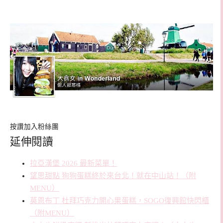
按讚加入粉絲團
延伸閱讀
拉亞漢堡 2026 最新菜單！
望思甜點 狗狗蛋糕終於來台北！就在中山站！（附
MENU）
莫恩布丁 杜拜巧克力開心果蛋糕，SOGO復興館快閃櫃
（附MENU）