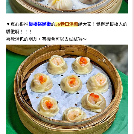
▼真心很推
板橋裕民街
的
56巷口湯包
給大家！覺得是板橋人的
驕傲啊！！！
喜歡湯包的朋友，有機會可以去試試啦～