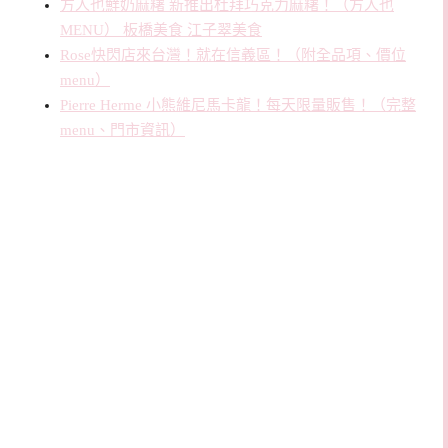
方人也鮮奶麻糬 新推出杜拜巧克力麻糬！（方人也
MENU） 板橋美食 江子翠美食
Rose快閃店來台灣！就在信義區！（附全品項、價位
menu）
Pierre Herme 小熊維尼馬卡龍！每天限量販售！（完整
menu、門市資訊）