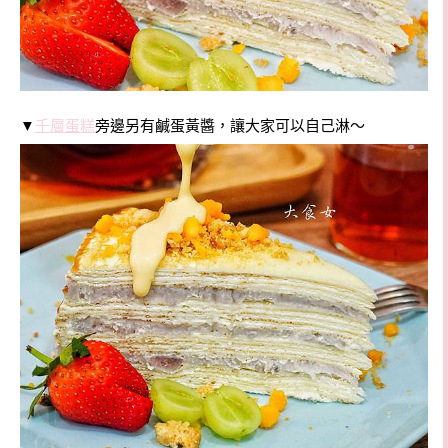
▼
千層蛋糕
旁邊另有鹹蛋黃醬，讓大家可以自己淋～