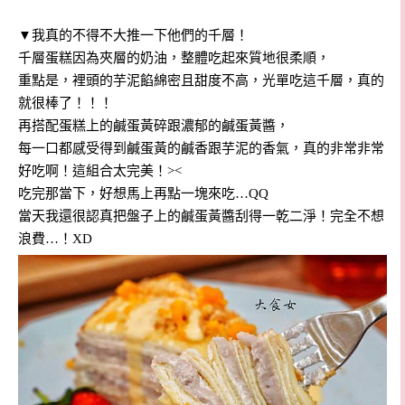
▼我真的不得不大推一下他們的千層！
千層蛋糕因為夾層的奶油，整體吃起來質地很柔順，
重點是，裡頭的芋泥餡綿密且甜度不高，光單吃這千層，真的
就很棒了！！！
再搭配蛋糕上的鹹蛋黃碎跟濃郁的鹹蛋黃醬，
每一口都感受得到鹹蛋黃的鹹香跟芋泥的香氣，真的非常非常
好吃啊！這組合太完美！><
吃完那當下，好想馬上再點一塊來吃…QQ
當天我還很認真把盤子上的鹹蛋黃醬刮得一乾二淨！完全不想
浪費…！XD