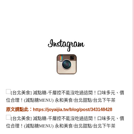
原文請點此：
https://joyaijia.tw/blog/post/343148428