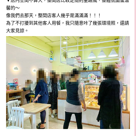
▼店內空間不算大，整間店比較走簡約童趣風，整體氛圍蠻溫
馨的～
像我們去那天，整間店客人幾乎是滿滿滿！！！
為了不打擾到其他客人用餐，我只隨意咔了幾張環境照，還請
大家見諒。