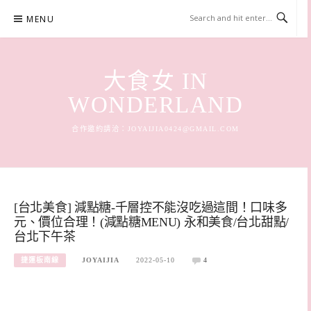
Skip
MENU
to
content
大食女 IN
WONDERLAND
合作邀約請洽：
JOYAIJIA0424@GMAIL.COM
[台北美食] 減點糖-千層控不能沒吃過這間！口味多
元、價位合理！(減點糖MENU) 永和美食/台北甜點/
台北下午茶
捷運板南線
JOYAIJIA
2022-05-10
4