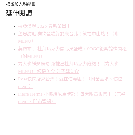
按讚加入粉絲團
延伸閱讀
拉亞漢堡 2026 最新菜單！
望思甜點 狗狗蛋糕終於來台北！就在中山站！（附
MENU）
莫恩布丁 杜拜巧克力開心果蛋糕，SOGO復興館快閃櫃
（附MENU）
方人也鮮奶麻糬 新推出杜拜巧克力麻糬！（方人也
MENU） 板橋美食 江子翠美食
Rose快閃店來台灣！就在信義區！（附全品項、價位
menu）
Pierre Herme 小熊維尼馬卡龍！每天限量販售！（完整
menu、門市資訊）