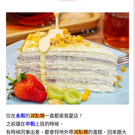
位在
永和
的
減點糖
一直都是我愛店！
之前還在
中和
上班的時候，
有時候同事出差，都會特地外帶
減點糖
的蛋糕，回來跟大