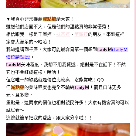
▼我真心非常推薦
減點糖
給大家！
雖然他們店面不大，但是他們的甜點真的非常優秀！
相信跟我一樣是千層控、
抹茶控
、
芋頭控
的朋友，來到這裡一
定會大滿足的～哈哈！
我知道講到千層，大家可能最容易第一個想到
LadyＭ
(LadyＭ
價位請點此)
，
LadyＭ
美味程度，我想不用我贅述，絕對是不在話下！不然
它也不會紅成這樣，哈哈！
但它唯一的缺點就是價位比較高…沒能常吃！QQ
但
減點糖
的美味程度也完全不輸給
LadyＭ
！而且口味更多
元、且多變，
重點是，這兩家的價位也相對親民許多！大家有機會真的可以
試試看～
這邊就簡單把我的愛店，跟大家分享啦！！