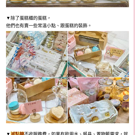
▼除了蛋糕櫃的蛋糕，
他們也有賣一些常溫小點、跟蛋糕的裝飾。
▼
減點糖
不收服務費，如果有飲用水、餐具、置物籃需求，就