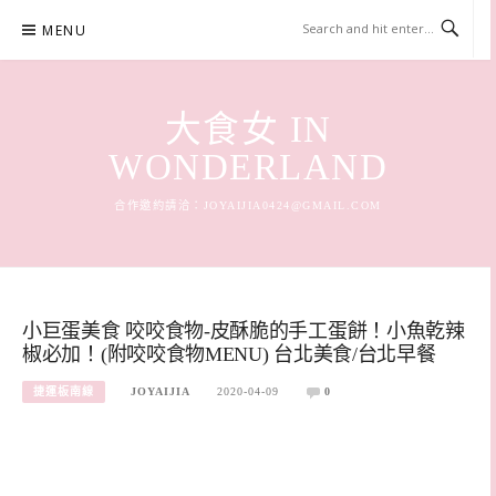
Skip
MENU
to
content
大食女 IN
WONDERLAND
合作邀約請洽：
JOYAIJIA0424@GMAIL.COM
小巨蛋美食 咬咬食物-皮酥脆的手工蛋餅！小魚乾辣
椒必加！(附咬咬食物MENU) 台北美食/台北早餐
捷運板南線
JOYAIJIA
2020-04-09
0