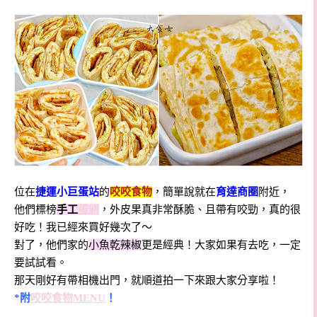
位在
捷運小巨蛋站
的
咬咬食物
，簡單說就在
育達商圈
附近，
他們標榜
手工
蛋餅
，外皮果真非常酥脆、且帶有咬勁，真的很
好吃！我已經來買好幾次了～
對了，他們家的
小魚乾辣椒
更是經典！大家如果有去吃，一定
要試試看。
那天剛好有帶相機出門，就順道拍一下來跟大家分享啦！
*附
咬咬食物MENU
！