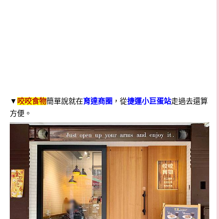
▼
咬咬食物
簡單說就在
育達商圈
，從
捷運小巨蛋站
走過去還算
方便
。