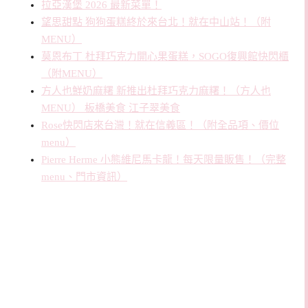
拉亞漢堡 2026 最新菜單！
望思甜點 狗狗蛋糕終於來台北！就在中山站！（附
MENU）
莫恩布丁 杜拜巧克力開心果蛋糕，SOGO復興館快閃櫃
（附MENU）
方人也鮮奶麻糬 新推出杜拜巧克力麻糬！（方人也
MENU） 板橋美食 江子翠美食
Rose快閃店來台灣！就在信義區！（附全品項、價位
menu）
Pierre Herme 小熊維尼馬卡龍！每天限量販售！（完整
menu、門市資訊）