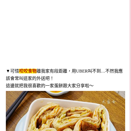
▼可惜
咬咬食物
離我家有段距離，用UBER叫不到…不然我應
該會常叫這家的外送吧！
這邊就把我很喜歡的一家蛋餅跟大家分享啦～