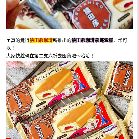
▼真的覺得
猿田彥珈琲
新推出的
猿田彥珈琲拿鐵雪糕
非常可
以！
大家快趁現在第二支六折去囤貨吧～哈哈！