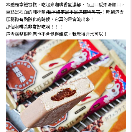
本體是拿鐵雪糕，吃起來咖啡香氣濃郁，而且口感柔滑順口，
重點是裡面的咖啡醬
(我不確定是不是這樣稱呼它)
！吃到這雪
糕稍微有點融化的時候，它真的是會流出來！
那個咖啡醬非常好吃啊！！！
這雪糕整根吃完也不會覺得甜膩，我覺得非常可以！