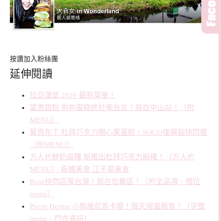
按讚加入粉絲團
延伸閱讀
拉亞漢堡 2026 最新菜單！
望思甜點 狗狗蛋糕終於來台北！就在中山站！（附
MENU）
莫恩布丁 杜拜巧克力開心果蛋糕，SOGO復興館快閃櫃
（附MENU）
方人也鮮奶麻糬 新推出杜拜巧克力麻糬！（方人也
MENU） 板橋美食 江子翠美食
Rose快閃店來台灣！就在信義區！（附全品項、價位
menu）
Pierre Herme 小熊維尼馬卡龍！每天限量販售！（完整
menu、門市資訊）