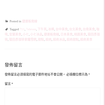
Posted in
捷運板南線
Tagged
711
,
7eleven
,
下午茶
,
冰棒
,
台中美食
,
台北美食
,
台南美食
,
咖
啡
,
宜蘭美食
,
小七
,
小七冰品
,
捷運板南線
,
日本美食
,
桃園美食
,
猿田彥珈
琲
,
猿田彥珈琲拿鐵雪糕
,
甜點
,
超商
,
超商冰品
,
超商甜點
,
超商美食
發佈留言
發佈留言必須填寫的電子郵件地址不會公開。
必填欄位標示為
*
留言
*