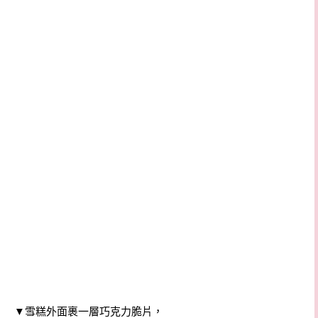
▼雪糕外面裹一層巧克力脆片，