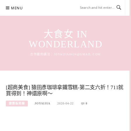
Skip
MENU
to
content
大食女 IN
WONDERLAND
合作邀約請洽：
JOYAIJIA0424@GMAIL.COM
[超商美食] 猿田彥珈琲拿鐵雪糕-第二支六折！711就
買得到！神還原啊～
捷運板南線
JOYAIJIA
2020-04-22
0