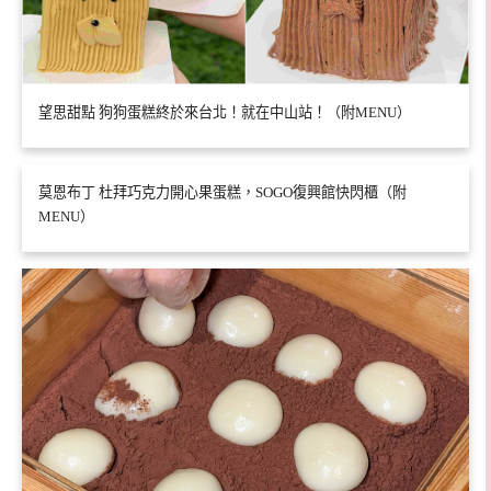
望思甜點 狗狗蛋糕終於來台北！就在中山站！（附MENU）
莫恩布丁 杜拜巧克力開心果蛋糕，SOGO復興館快閃櫃（附
MENU）