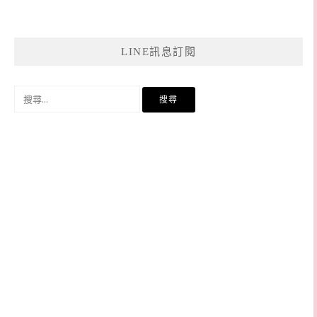
LINE訊息訂閱
搜
尋
關
鍵
字: