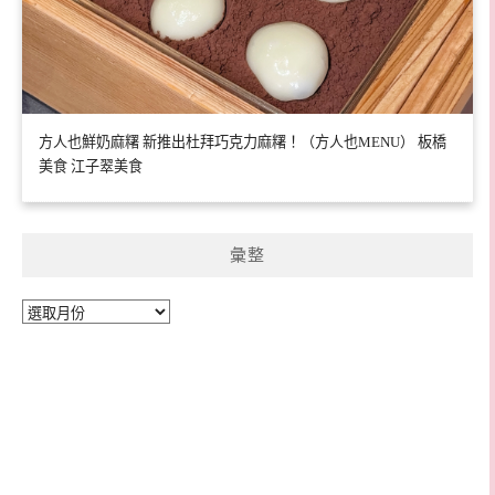
方人也鮮奶麻糬 新推出杜拜巧克力麻糬！（方人也MENU） 板橋
美食 江子翠美食
彙整
彙
整