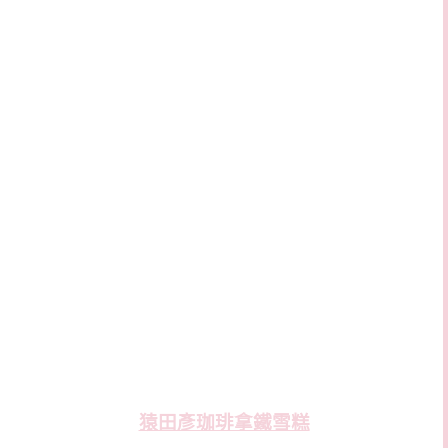
猿田彥珈琲拿鐵雪糕