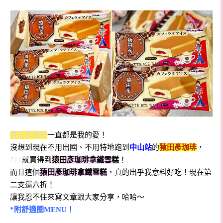
猿田彥珈琲
一直都是我的愛！
沒想到現在不用出國、不用特地跑到
中山站
的
猿田彥珈琲
，
711
就買得到
猿田彥珈琲拿鐵雪糕
！
而且這個
猿田彥珈琲拿鐵雪糕
，真的出乎我意料好吃！現在第
二支還六折！
讓我忍不住來寫文章跟大家分享，哈哈～
*附舒適圈MENU！