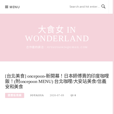
Skip
MENU
to
content
大食女 IN
WONDERLAND
合作邀約請洽：
JOYAIJIA0424@GMAIL.COM
[台北美食] oncepoon-新開幕！日本師傅賣的印度咖哩
飯！(附oncepoon MENU) 台北咖哩/大安站美食/信義
安和美食
捷運板南線
JOYAIJIA
2020-07-09
0