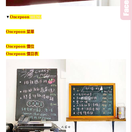
Oncepoon
▼
MENU
Oncepoon
菜單
Oncepoon
價位
Oncepoon
價目表