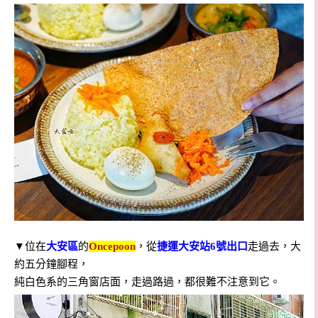
▼
位在
大安區
的
Oncepoon
，從
捷運大安站6號出口
走過去，大
約五分鐘腳程，
純白色系的三角窗店面，走過路過，都很難不注意到它。