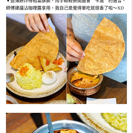
▼這薄餅炸得相當酥脆，用手輕輕掰開還會＂卡滋＂的聲音，
師傅建議沾咖哩醬享用，我自己是覺得單吃就很香了啦～XD