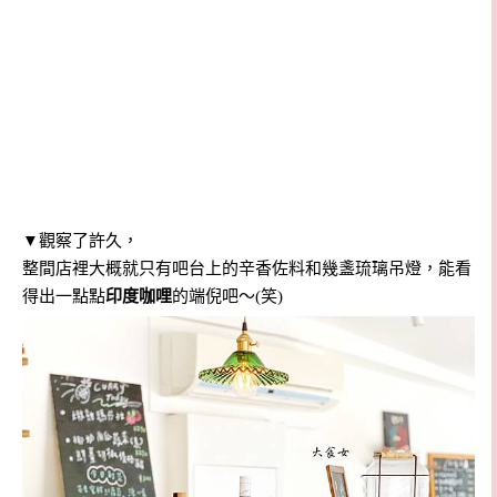
▼觀察了許久，
整間店裡大概就只有吧台上的辛香佐料和幾盞琉璃吊燈，能看
得出一點點
印度咖哩
的端倪吧～(笑)