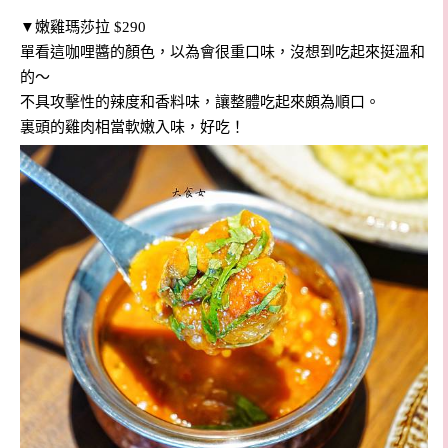
▼嫩雞瑪莎拉 $290
單看這咖哩醬的顏色，以為會很重口味，沒想到吃起來挺溫和
的～
不具攻擊性的辣度和香料味，讓整體吃起來頗為順口。
裏頭的雞肉相當軟嫩入味，好吃！