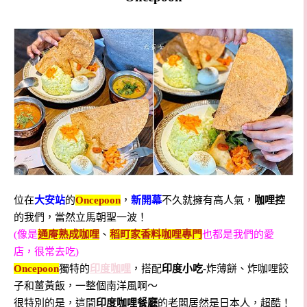
位在
大安站
的
Oncepoon
，
新開幕
不久就擁有高人氣，
咖哩控
的我們，當然立馬朝聖一波！
(像是
通庵熟成咖哩
、
稻町家香料咖哩專門
也都是我們的愛
店，很常去吃)
Oncepoon
獨特的
印度咖哩
，搭配
印度小吃
-炸薄餅、炸咖哩餃
子和薑黃飯，一整個南洋風啊～
很特別的是，這間
印度咖哩餐廳
的老闆居然是日本人，超酷！