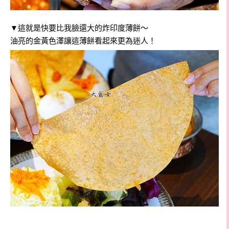
▼這就是快要比我臉還大的炸印度薄餅～
油亮的金黃色澤讓這薄餅看起來更為迷人！