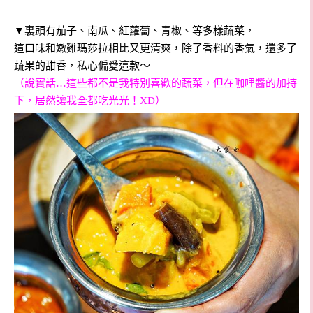
▼裏頭有茄子、南瓜、紅蘿蔔、青椒、等多樣
蔬菜，
這口味和嫩雞瑪莎拉相比又更清爽，除了香料的香氣，還多了
蔬果的甜香，私心偏愛這款～
（說實話…這些都不是我特別喜歡的蔬菜，但在咖哩醬的加持
下，居然讓我全都吃光光！XD
）