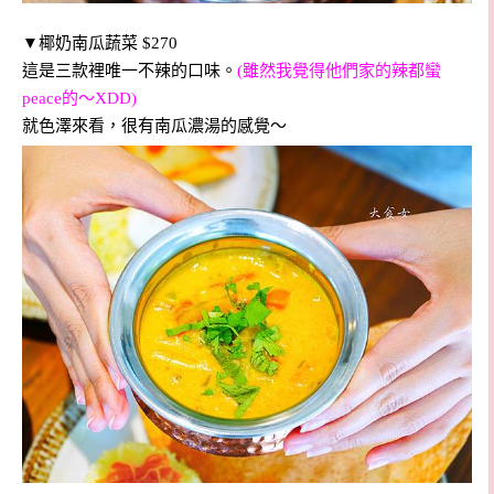
▼椰奶南瓜蔬菜 $270
這是三款裡唯一不辣的口味。
(雖然我覺得他們家的辣都蠻
peace的～XDD)
就色澤來看，很有南瓜濃湯的感覺～