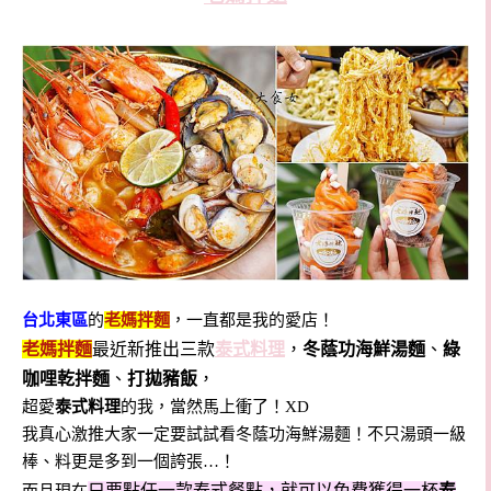
台北東區
的
老媽拌麵
，一直都是我的愛店！
老媽拌麵
最近新推出三款
泰式料理
，
冬蔭功海鮮湯麵
、
綠
咖哩乾拌麵
、
打拋豬飯
，
超愛
泰式料理
的我，當然馬上衝了！XD
我真心激推大家一定要試試看冬蔭功海鮮湯麵！不只湯頭一級
棒、料更是多到一個誇張…！
只要點任一款泰式餐點，就可以免費獲得一杯
泰
而且現在