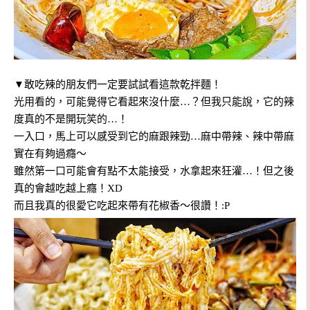
▼敢吃辣的朋友們一定要試試看這款乾拌麵！
光用看的，可能覺得它看起來沒什麼…？但我只能說，它的辣
度真的不是開玩笑的…！
一入口，馬上可以感受到它的麻跟辣勁…麻中帶辣、辣中帶麻
實在有夠過癮～
雖然第一口可能會有點不太能接受，水拿起來狂灌…！但之後
真的會越吃越上癮！XD
而且我真的很愛它吃起來帶有花椒香～很讚！:P