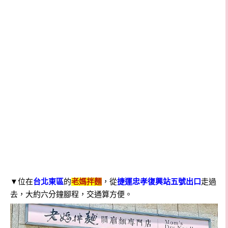
▼
位在
台北東區
的
老媽拌麵
，從
捷運忠孝復興站五號出口
走過
去，大約六分鐘腳程，交通算方便。