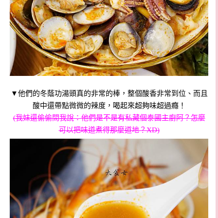
▼他們的冬蔭功湯頭真的非常的棒，整個酸香非常到位、而且
酸中還帶點微微的辣度，喝起來超夠味超過癮！
(我妹還偷偷問我說：他們是不是有私藏個泰國主廚阿？怎麼
可以把味道煮得那麼道地？XD)