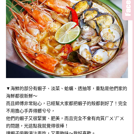
▼海鮮的部分有蝦子、淡菜、蛤蠣、透抽等，重點是他們家的
海鮮都很新鮮～
而且師傅非常貼心，已經幫大家都把蝦子的殻都剝好了！完全
不用擔心手弄得髒兮兮，
他們的蝦子又很緊實、肥美，而且完全不會有肉質ㄏㄨˊㄏㄨ
的問題，光這點我就覺得很棒！
讓蝦子吸飽湯汁再吃，又更夠味～我好喜歡。