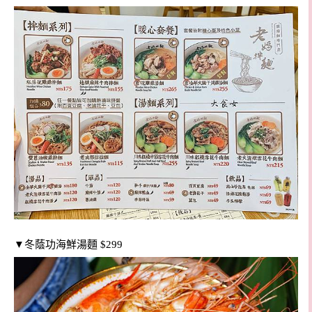
▼冬蔭功海鮮湯麵 $299