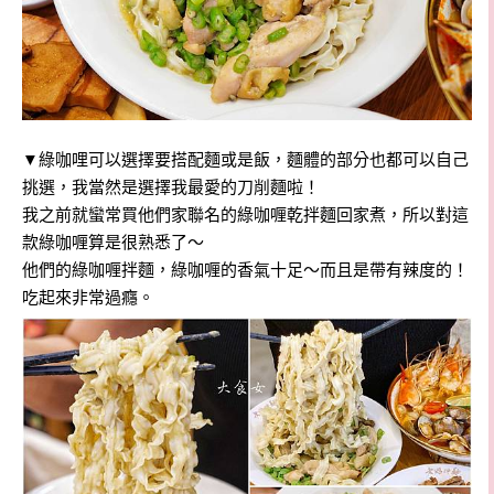
▼綠咖哩可以選擇要搭配麵或是飯，麵體的部分也都可以自己
挑選，我當然是選擇我最愛的刀削麵啦！
我之前就蠻常買他們家聯名的綠咖喱乾拌麵回家煮，所以對這
款綠咖喱算是很熟悉了～
他們的綠咖喱拌麵，綠咖喱的香氣十足～而且是帶有辣度的！
吃起來非常過癮。