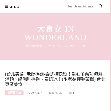
Skip
MENU
to
content
大食女 IN
WONDERLAND
合作邀約請洽：
JOYAIJIA0424@GMAIL.COM
[台北美食] 老媽拌麵-泰式控快衝！超狂冬蔭功海鮮
湯麵、綠咖哩拌麵、泰奶冰！(附老媽拌麵菜單) 台北
東區美食
捷運板南線
JOYAIJIA
2020-07-26
2