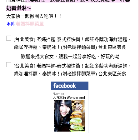
奶霜淇淋
～
大家快一起揪團去吃吧！！
＊
附
老媽拌麵菜單
歡迎來找大食女，跟我一起分享好吃、好玩的呦