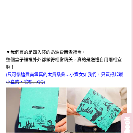
▼我們買的是四入裝的奶油費南雪禮盒，
整個盒子裡裡外外都做得相當精美，真的是送禮自用兩相宜
啊！
(只可惜這費南雪真的太貴桑桑…小資女如我們，只買得起最
小盒的，嗚嗚…QQ)