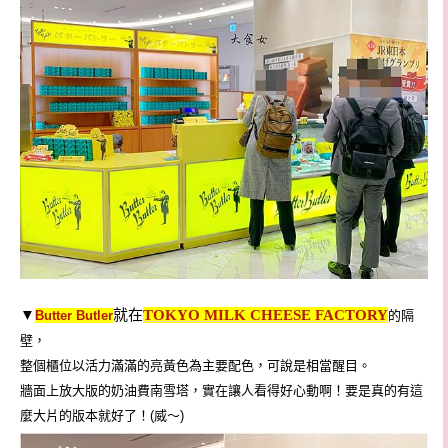
▼
就在
TOKYO MILK CHEESE FACTORY
Butter Butler
的隔
壁，
整個櫃位以活力滿滿的亮黃色為主要配色，可說是相當醒目。
牆面上放大版的
奶油費南雪塔，實在讓人看得好心動啊！要是真的有這
麼大片的版本就好了！(威～)