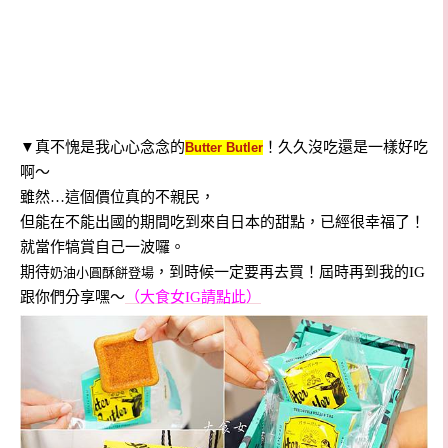
▼真不愧是我心心念念的
！久久沒吃還是一樣好吃
Butter Butler
啊～
雖然…這個價位真的不親民，
但能在不能出國的期間吃到來自日本的甜點，已經很幸福了！
就當作犒賞自己一波囉。
期待
，到時候一定要再去買！屆時再到我的IG
奶油小圓酥餅登場
跟你們分享嘿～
（大食女IG請點此）