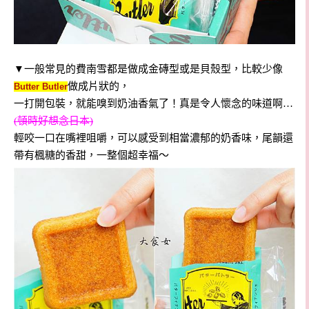
▼一般常見的費南雪都是做成金磚型或是貝殼型，比較少像
做成片狀的，
Butter Butler
一打開包裝，就能嗅到奶油香氣了！真是令人懷念的味道啊…
(頓時好想念日本)
輕咬一口在嘴裡咀嚼，可以感受到相當濃郁的奶香味，尾韻還
帶有楓糖的香甜，一整個超幸福～