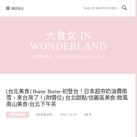
Skip
MENU
to
content
大食女 IN
WONDERLAND
合作邀約請洽：
JOYAIJIA0424@GMAIL.COM
[台北美食] Butter Butler-初登台！日本超夯奶油費南
雪，來台灣了！(附價位) 台北甜點/信義區美食/微風
南山美食/台北下午茶
捷運板南線
JOYAIJIA
2020-12-25
0