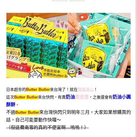
日本超夯的
Butter Butler
來台灣了！就在
微風南山
！
奶油
費南雪
奶油小圓
這次
Butter Butler
來台快閃，有賣
，之後還會有
酥餅
，
不過
來台灣快閃只到明年三月，大家如果想購買的
Butter Butler
話，自己可能要動作快囉～
（但這費南雪的真的不便宜啊…嗚嗚！）