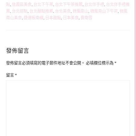
點
,
信義區美食
,
台北下午茶
,
台北下午茶推薦
,
台北伴手禮
,
台北伴手禮推
薦
,
台北甜點
,
台北甜點推薦
,
台北美食
,
微風南山
,
微風南山下午茶
,
微風
南山美食
,
捷運板南線
,
日本甜點
,
日本美食
,
費南雪
發佈留言
發佈留言必須填寫的電子郵件地址不會公開。
必填欄位標示為
*
留言
*