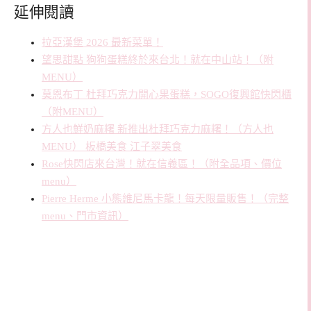
延伸閱讀
拉亞漢堡 2026 最新菜單！
望思甜點 狗狗蛋糕終於來台北！就在中山站！（附
MENU）
莫恩布丁 杜拜巧克力開心果蛋糕，SOGO復興館快閃櫃
（附MENU）
方人也鮮奶麻糬 新推出杜拜巧克力麻糬！（方人也
MENU） 板橋美食 江子翠美食
Rose快閃店來台灣！就在信義區！（附全品項、價位
menu）
Pierre Herme 小熊維尼馬卡龍！每天限量販售！（完整
menu、門市資訊）