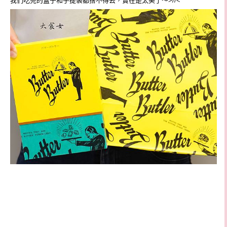
我們吃完的盒子和手提袋都捨不得丟，實在是太美了～>//<