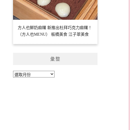
方人也鮮奶麻糬 新推出杜拜巧克力麻糬！
（方人也MENU） 板橋美食 江子翠美食
彙整
彙
整