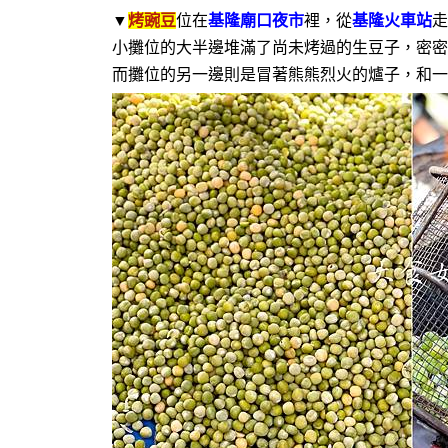
▼
烤豌豆
位在
基隆廟口夜市
裡，從
基隆火車站
走
小攤位的大半邊堆滿了尚未烤過的生豆子，密密
而攤位的另一邊則是冒著熊熊烈火的爐子，和一