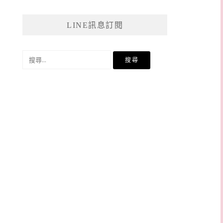
LINE訊息訂閱
搜
尋
關
鍵
字: