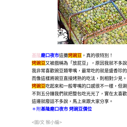
基隆
廟口夜市
這攤
烤豌豆
，真的很特別！
烤豌豆
又被戲稱為「放屁豆」，原因我就不多說
我非常喜歡
豌豆類零嘴，最常吃的就是盛香珍的
而像這樣將豌豆直接烤熟的吃法，則相對少見。
烤豌豆
吃起來和一般零嘴的口感很不一樣，但涮
不到五分鐘我們就把整包吃光光了，實在太喜歡
這邊就廢話不多說，馬上來跟大家分享。
＊附
基隆廟口夜市 烤豌豆價位
<圖/文 猴小編>