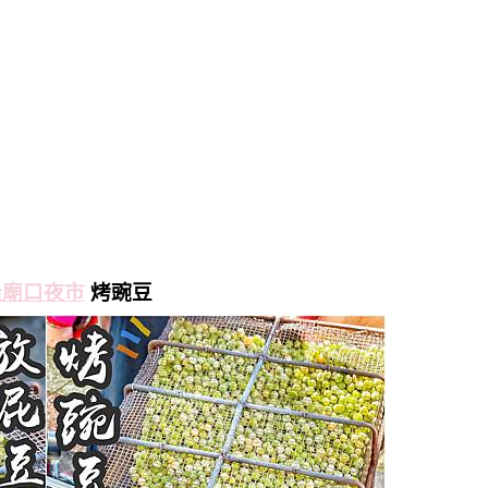
隆廟口夜市
烤豌豆