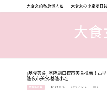
Skip
大食女的私房懶人包
大食女の小廚娘日
to
content
大食女
[基隆美食] 基隆廟口夜市美食推薦！古
隆夜市美食/基隆小吃
JOYAIJIA
2022-01-14
2
捷運板南線