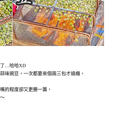
了…哈哈XD
蒜味豌豆，一次都要來個兩三包才過癮，
嘴的程度卻又更勝一籌，
～