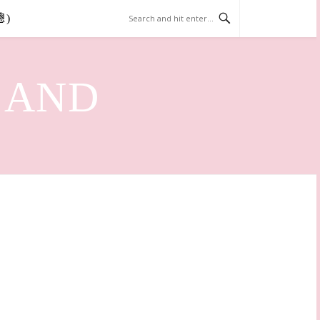
總)
LAND