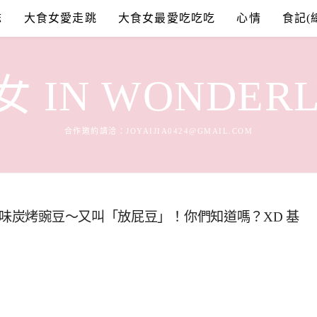
誌
大食女愛走跳
大食女最愛吃吃吃
心情
食記(
 IN WONDER
合作邀約請洽：
JOYAIJIA0424@GMAIL.COM
早味炭烤豌豆～又叫「放屁豆」！你們知道嗎？XD 基