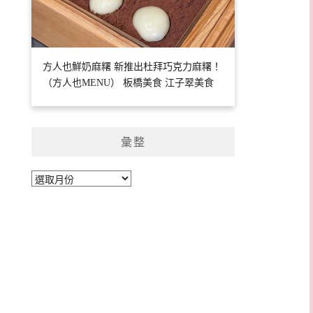
方人也鮮奶麻糬 新推出杜拜巧克力麻糬！
（方人也MENU） 板橋美食 江子翠美食
彙整
彙
整