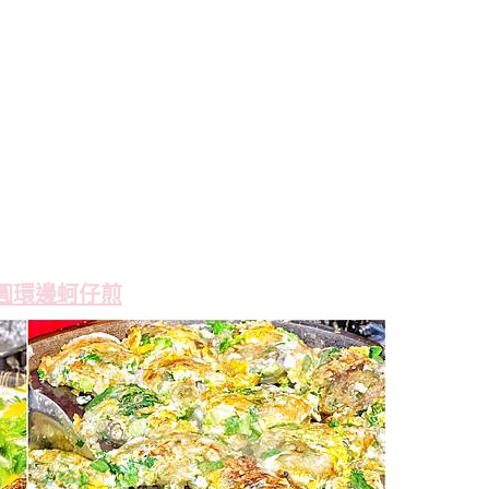
圓環邊蚵仔煎