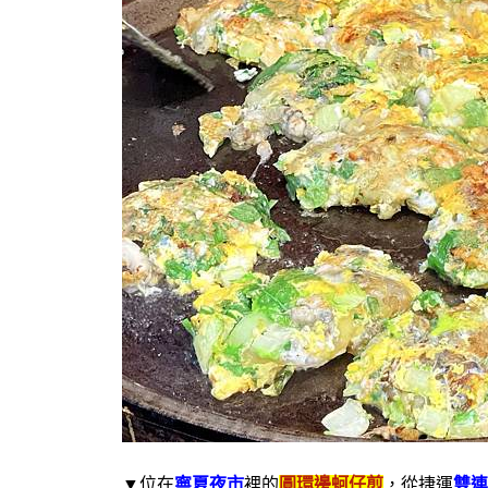
▼
位在
寧夏夜市
裡的
圓環邊蚵仔煎
，從捷運
雙連