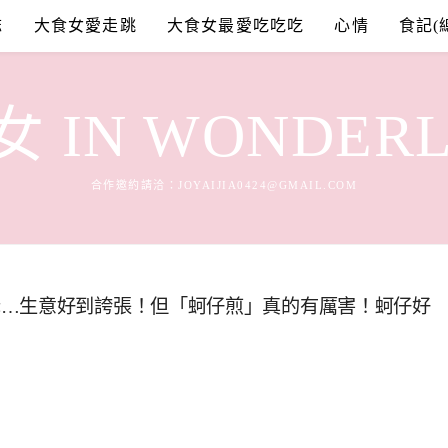
誌
大食女愛走跳
大食女最愛吃吃吃
心情
食記(
 IN WONDER
合作邀約請洽：
JOYAIJIA0424@GMAIL.COM
老…生意好到誇張！但「蚵仔煎」真的有厲害！蚵仔好
）