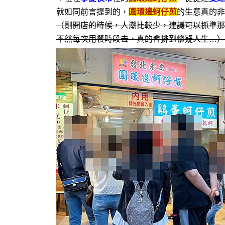
就如同前言提到的，
圓環邊蚵仔煎
的生意真的非
（剛開店的時候，人潮比較少，建議可以抓準那
不然每次用餐時段去，真的會排到懷疑人生…）