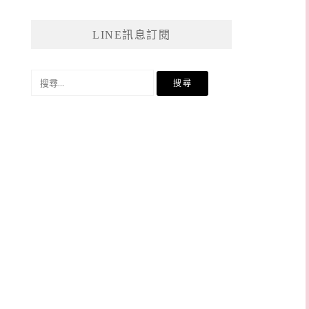
LINE訊息訂閱
搜
尋
關
鍵
字: