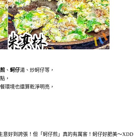
煎
、
蚵仔
湯、炒蚵仔等，
點，
餐環境也還算乾淨明亮，