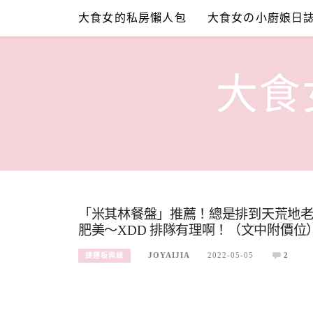
Skip
大食女的私房懶人包
大食女の小廚娘日
to
content
大食女
「米其林餐盤」推薦！總是排到天荒地
肥美～XDD 排隊有理啊！（文中附價位
JOYAIJIA
2022-05-05
2
捷運板南線