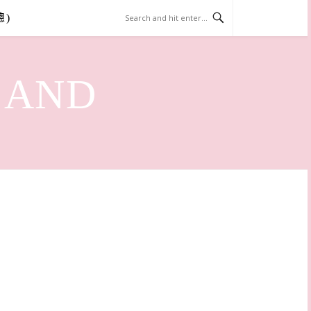
總)
LAND