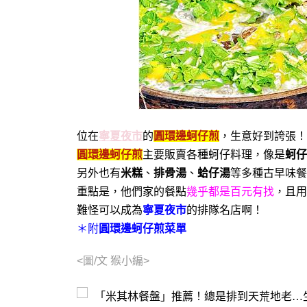
位在
寧夏夜市
的
圓環邊蚵仔煎
，生意好到誇張！
圓環邊蚵仔煎
主要販賣各種蚵仔料理，像是
蚵仔
另外也有
米糕
、
排骨湯
、
蛤仔湯
等多種古早味餐
重點是，他們家的餐點
幾乎都是百元有找
，且用
難怪可以成為
寧夏夜市
的排隊名店啊！
＊附
圓環邊蚵仔煎菜單
<圖/文 猴小編>