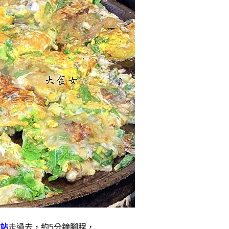
站
走過去，約5分鐘腳程，